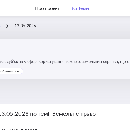
Про проєкт
Всі Теми
о
13-05-2026
зків суб’єктів у сфері користування землею, земельний сервітут, що
та держави, а також для ефективного управління земельними ресурс
ий комплекс
13.05.2026 по темі: Земельне право
но:
14606 джерел