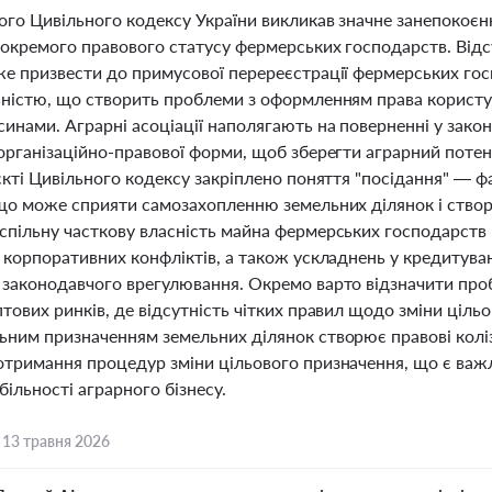
ого Цивільного кодексу України викликав значне занепокоєн
 окремого правового статусу фермерських господарств. Відс
же призвести до примусової перереєстрації фермерських го
ьністю, що створить проблеми з оформленням права корист
синами. Аграрні асоціації наполягають на поверненні у зак
організаційно-правової форми, щоб зберегти аграрний потен
оєкті Цивільного кодексу закріплено поняття "посідання" — 
 що може сприяти самозахопленню земельних ділянок і створ
спільну часткову власність майна фермерських господарс
 корпоративних конфліктів, а також ускладнень у кредитуван
 законодавчого врегулювання. Окремо варто відзначити про
тових ринків, де відсутність чітких правил щодо зміни цільо
ьним призначенням земельних ділянок створює правові коліз
отримання процедур зміни цільового призначення, що є ва
абільності аграрного бізнесу.
,
13 травня 2026