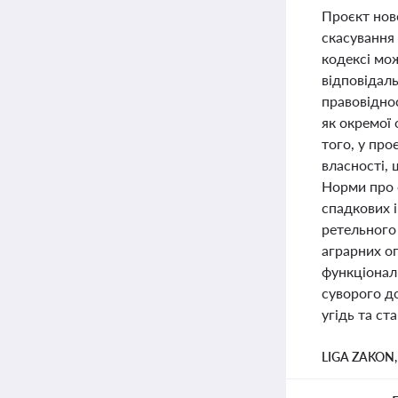
Проєкт нов
скасування
кодексі мо
відповідал
правовідно
як окремої 
того, у пр
власності,
Норми про 
спадкових і
ретельного
аграрних оп
функціонал
суворого д
угідь та ст
LIGA ZAKON