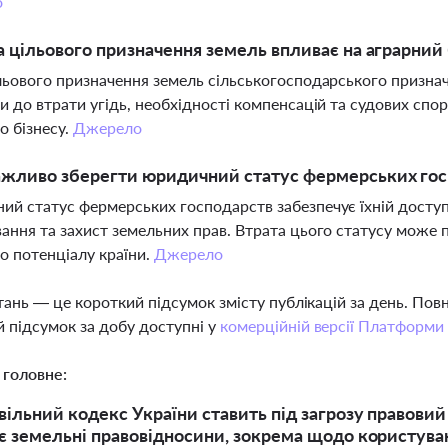
о
а цільового призначення земель впливає на аграрний 
льового призначення земель сільськогосподарського призна
и до втрати угідь, необхідності компенсацій та судових спо
о бізнесу.
Джерело
ажливо зберегти юридичний статус фермерських гос
й статус фермерських господарств забезпечує їхній досту
ання та захист земельних прав. Втрата цього статусу може 
о потенціалу країни.
Джерело
тань — це короткий підсумок змісту публікацій за день. По
 підсумок за добу доступні у
комерційній версії Платформи
 головне:
ільний кодекс України ставить під загрозу правовий
 земельні правовідносини, зокрема щодо користува