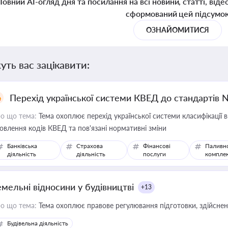
Повний AI-огляд дня та посилання на всі новини, статті, віде
сформований цей підсумо
ОЗНАЙОМИТИСЯ
уть вас зацікавити:
Перехід української системи КВЕД до стандартів 
о що тема:
Тема охоплює перехід української системи класифікації в
овлення кодів КВЕД та пов'язані нормативні зміни
Банківська
Страхова
Фінансові
Паливн
діяльність
діяльність
послуги
компле
емельні відносини у будівництві
+13
о що тема:
Тема охоплює правове регулювання підготовки, здійсненн
Будівельна діяльність