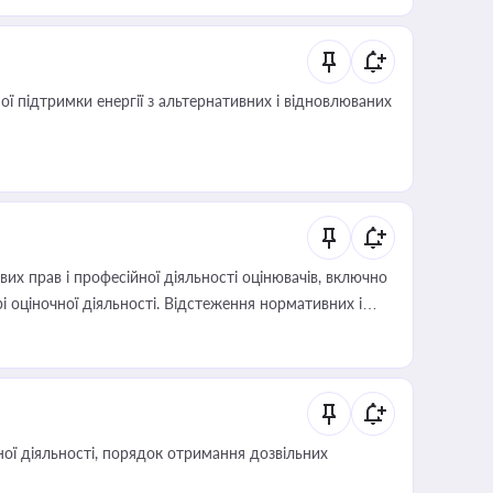
 підтримки енергії з альтернативних і відновлюваних
х прав і професійної діяльності оцінювачів, включно
і оціночної діяльності. Відстеження нормативних і
иста або бухгалтера під час оподаткування,
 статусу суб'єктів оціночної діяльності
ої діяльності, порядок отримання дозвільних