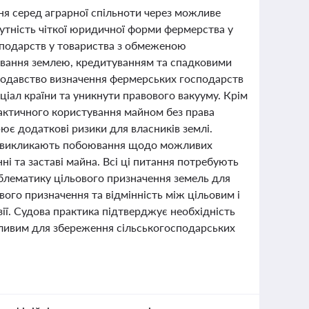
ня серед аграрної спільноти через можливе
утність чіткої юридичної форми фермерства у
сподарств у товариства з обмеженою
ування землею, кредитуванням та спадковими
онодавство визначення фермерських господарств
ціал країни та уникнути правового вакууму. Крім
фактичного користування майном без права
ює додаткові ризики для власників землі.
тв викликають побоювання щодо можливих
ні та заставі майна. Всі ці питання потребують
блематику цільового призначення земель для
вого призначення та відмінність між цільовим і
ії. Судова практика підтверджує необхідність
жливим для збереження сільськогосподарських