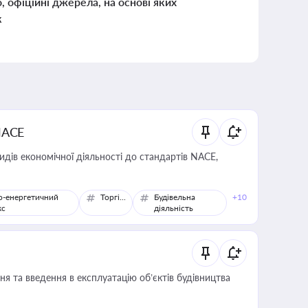
о, офіційні джерела, на основі яких
к
NACE
идів економічної діяльності до стандартів NACE,
о-енергетичний
Торгівля
Будівельна
+10
кс
діяльність
я та введення в експлуатацію об’єктів будівництва