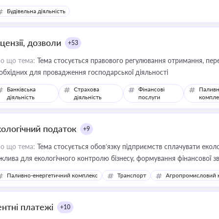
Будівельна діяльність
цензії, дозволи
+53
о що тема:
Тема стосується правового регулювання отримання, пере
обхідних для провадження господарської діяльності
Банківська
Страхова
Фінансові
Паливн
діяльність
діяльність
послуги
компле
кологічний податок
+9
о що тема:
Тема стосується обов’язку підприємств сплачувати еколо
жлива для екологічного контролю бізнесу, формування фінансової 
конодавства
Паливно-енергетичний комплекс
Транспорт
Агропромисловий 
ентні платежі
+10