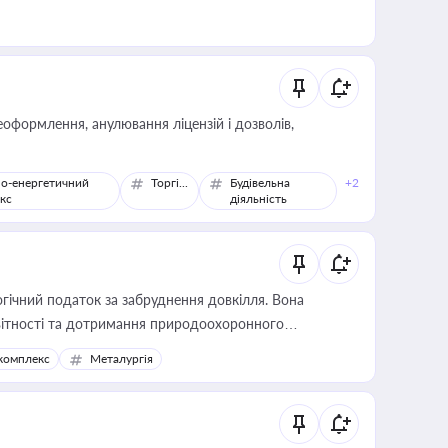
оформлення, анулювання ліцензій і дозволів,
о-енергетичний
Торгівля
Будівельна
+2
кс
діяльність
гічний податок за забруднення довкілля. Вона
звітності та дотримання природоохоронного
комплекс
Металургія