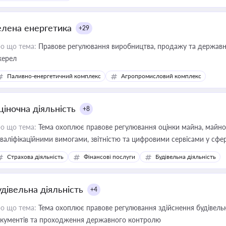
елена енергетика
+29
о що тема:
Правове регулювання виробництва, продажу та державної
ерел
Паливно-енергетичний комплекс
Агропромисловий комплекс
ціночна діяльність
+8
о що тема:
Тема охоплює правове регулювання оцінки майна, майнови
кваліфікаційними вимогами, звітністю та цифровими сервісами у сфер
дійних змін у цій сфері корисне для власника бізнесу, керівника, юр
Страхова діяльність
Фінансові послуги
Будівельна діяльність
иватизації, оренди державного майна, корпоративних угод і перевірки
удівельна діяльність
+4
о що тема:
Тема охоплює правове регулювання здійснення будівельн
кументів та проходження державного контролю