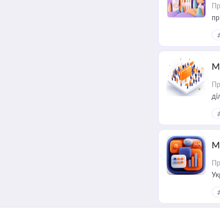
Пр
пр
М
Пр
М
Пр
Ук
ін