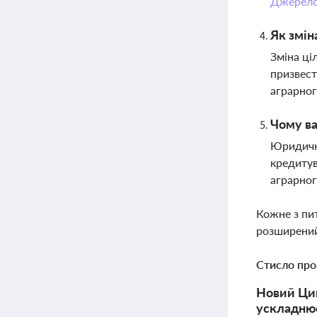
Джерел
Як змін
Зміна ці
призвест
аграрног
Чому в
Юридични
кредитув
аграрног
Кожне з пи
розширений
Стисло про
Новий Цив
ускладнює