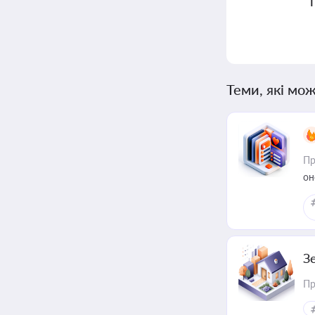
Теми, які мож
Пр
он
З
Пр