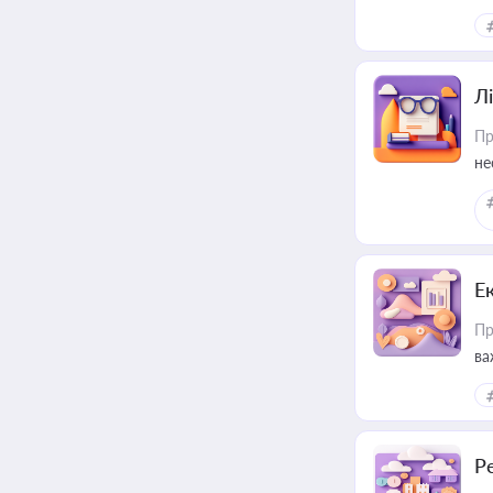
Лі
Пр
не
Е
Пр
ва
за
Р