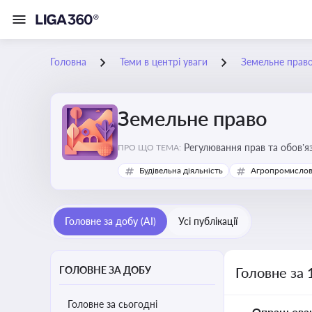
Головна
Теми в центрі уваги
Земельне прав
Земельне право
Регулювання прав та обов’я
ПРО ЩО ТЕМА:
прав власників, орендарів 
Будівельна діяльність
Агропромислов
Головне за добу (AI)
Усі публікації
ГОЛОВНЕ ЗА ДОБУ
Головне за 
Головне за сьогодні
Опрацьова