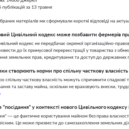
5 публікацій за 13 травня
ібраних матеріалів ми сформували короткі відповіді на актуал
вий Цивільний кодекс може позбавити фермерів пра
вільний кодекс не передбачає окремої організаційно-право
звести до їх примусової перереєстрації у товариства з обм
ня земельних прав, кредитування та доступ до державних 
ики створюють норми про спільну часткову власніст
о спільну часткову власність можуть спричинити спадкові т
ання та заставу майна, оскільки не враховують внески, трудо
о
 "посідання" у контексті нового Цивільного кодексу і
ня" — це фактичне користування майном без права власності
існим. Це може призвести до самозахоплення земельних діля