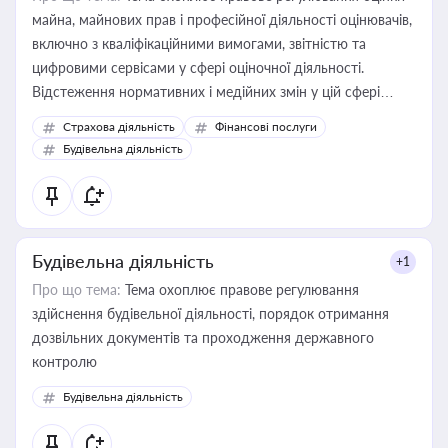
майна, майнових прав і професійної діяльності оцінювачів,
включно з кваліфікаційними вимогами, звітністю та
цифровими сервісами у сфері оціночної діяльності.
Відстеження нормативних і медійних змін у цій сфері
корисне для власника бізнесу, керівника, юриста або
Страхова діяльність
Фінансові послуги
бухгалтера під час оподаткування, приватизації, оренди
Будівельна діяльність
державного майна, корпоративних угод і перевірки
статусу суб'єктів оціночної діяльності
Будівельна діяльність
+1
Про що тема:
Тема охоплює правове регулювання
здійснення будівельної діяльності, порядок отримання
дозвільних документів та проходження державного
контролю
Будівельна діяльність