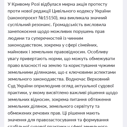
У Кривому Розі відбулася мирна акція протесту
проти нової редакції Цивільного кодексу України
(законопроєкт №15150), яка викликала значний
суспільний резонанс. Громадськість висловила
занепокоєння щодо можливих порушень прав
людини та суперечностей із чинним
законодавством, зокрема у сфері сімейних,
майнових і земельних правовідносин. Особливу
увагу привертають норми, що можуть обмежувати
право власності на землю та користування чужими
земельними ділянками, що є ключовими аспектами
земельного законодавства. Водночас Верховний
Суд України оприлюднив огляд актуальної судової
практики, у якому висвітлено важливі рішення щодо
земельних відносин, зокрема питання обтяження
земельних ділянок, земельного сервітуту та
обмежених речових прав. Ці рішення мають
значення для правозастосування та формування
стабільної судової практики у сфері земельного