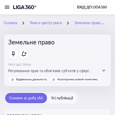
ВХІД ДО LIGA360
Головна
Теми в центрі уваги
Земельне право
Земельне право
ПРО ЩО ТЕМА:
Регулювання прав та обов’язків суб’єктів у сфері
користування землею, земельний сервітут, що є
Будівельна діяльність
Агропромисловий комплекс
критично важливим для захисту майнових прав
власників, орендарів та держави, а також для
ефективного управління земельними ресурсами
Головне за добу (AI)
Усі публікації