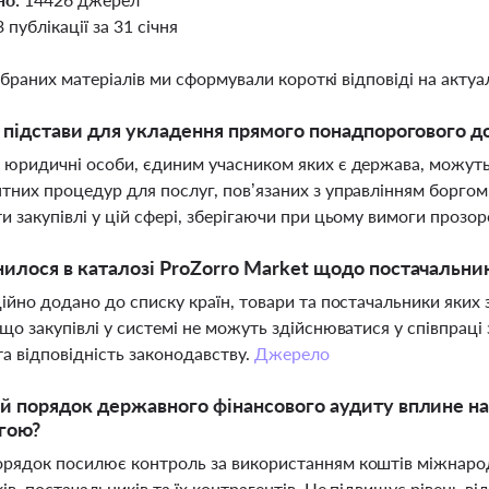
3 публікації за 31 січня
ібраних матеріалів ми сформували короткі відповіді на актуал
і підстави для укладення прямого понадпорогового д
 юридичні особи, єдиним учасником яких є держава, можуть
тних процедур для послуг, пов’язаних з управлінням боргом
и закупівлі у цій сфері, зберігаючи при цьому вимоги прозор
илося в каталозі ProZorro Market щодо постачальникі
ційно додано до списку країн, товари та постачальники яких 
 що закупівлі у системі не можуть здійснюватися у співпраці
та відповідність законодавству.
Джерело
й порядок державного фінансового аудиту вплине на
гою?
рядок посилює контроль за використанням коштів міжнаро
ів, постачальників та їх контрагентів. Це підвищує рівень від