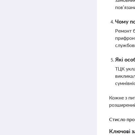
пов’яза
Чому по
Ремонт б
прифронт
службов
Які осо
ТЦК укла
викликал
сумнівні
Кожне з пи
розширений
Стисло про
Ключові з