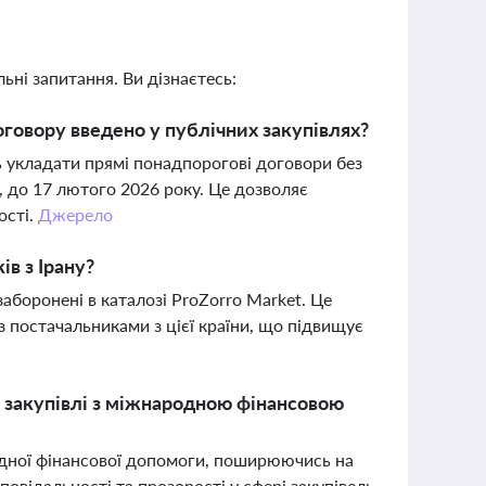
ьні запитання. Ви дізнаєтесь:
оговору введено у публічних закупівлях?
 укладати прямі понадпорогові договори без
, до 17 лютого 2026 року. Це дозволяє
ості.
Джерело
в з Ірану?
заборонені в каталозі ProZorro Market. Це
 з постачальниками з цієї країни, що підвищує
 закупівлі з міжнародною фінансовою
дної фінансової допомоги, поширюючись на
повідальності та прозорості у сфері закупівель,