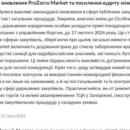
, оновлення ProZorro Market та посилення аудиту м
дбулися важливі законодавчі оновлення в сфері публічних заку
 так і загальних процедур. Зокрема, внесено зміни до Особл
 державним юридичним особам укладати прямі понадпорого
’язаних з управлінням боргом, до 17 лютого 2026 року. Це с
 сферах закупівель, зберігаючи при цьому загальні вимоги 
rket включають додавання Ірану до списку заборонених краї
сткі санкції для недобросовісних учасників, які можуть бут
ні порушення. Ці зміни підкреслюють важливість дотримання
и для чесної конкуренції. Крім того, уряд затвердив новий
ий посилює контроль за використанням міжнародної фінансов
 не лише на замовників, а й на постачальників та їх контраг
у сфері державних закупівель. Практичні кейси, як-от ремо
их торгів та великі авіаперевезення ТЦК у Запоріжжі, ілюст
ня закупівельних процедур у складних умовах.
,
31 січня 2026