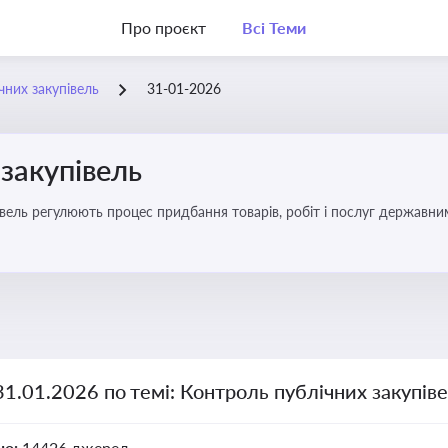
Про проєкт
Всі Теми
чних закупівель
31-01-2026
закупівель
вель регулюють процес придбання товарів, робіт і послуг державни
брати участь у тендерах, а юристам і бухгалтерам — забезпечити ві
31.01.2026 по темі: Контроль публічних закупів
но:
14426 джерел