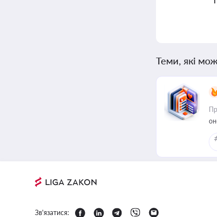
Теми, які мож
Пр
он
Зв'язатися: