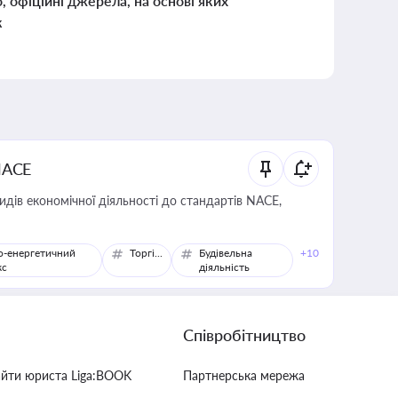
о, офіційні джерела, на основі яких
к
NACE
идів економічної діяльності до стандартів NACE,
о-енергетичний
Торгівля
Будівельна
+10
кс
діяльність
Співробітництво
айти юриста Liga:BOOK
Партнерська мережа