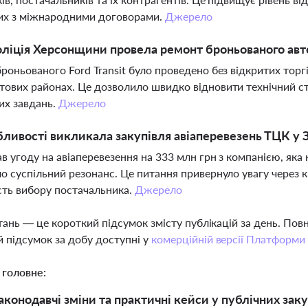
них з міжнародними договорами.
Джерело
ліція Херсонщини провела ремонт броньованого авто
роньованого Ford Transit було проведено без відкритих торг
ових районах. Це дозволило швидко відновити технічний ст
их завдань.
Джерело
бливості викликала закупівля авіаперевезень ТЦК у 
в угоду на авіаперевезення на 333 млн грн з компанією, яка 
о суспільний резонанс. Це питання привернуло увагу через к
сть вибору постачальника.
Джерело
тань — це короткий підсумок змісту публікацій за день. По
 підсумок за добу доступні у
комерційній версії Платформи
 головне:
аконодавчі зміни та практичні кейси у публічних заку