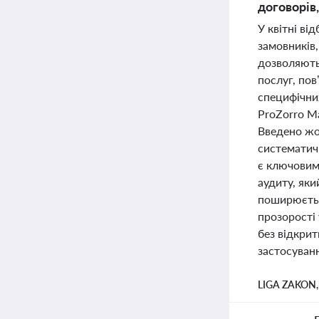
договорів
У квітні ві
замовників,
дозволяють
послуг, пов
специфічних
ProZorro Ma
Введено жор
систематич
є ключовим
аудиту, як
поширюється
прозорості 
без відкрит
застосуван
LIGA ZAKON