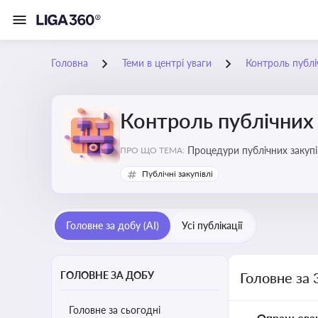
Головна
Теми в центрі уваги
Контроль публі
Контроль публічних 
Процедури публічних закупі
ПРО ЩО ТЕМА:
процедур дозволяє бізнесу 
Публічні закупівлі
Головне за добу (AI)
Усі публікації
ГОЛОВНЕ ЗА ДОБУ
Головне за 
Головне за сьогодні
Опрацьова