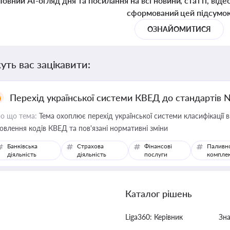
Повний AI-огляд дня та посилання на всі новини, статті, віде
сформований цей підсумо
ОЗНАЙОМИТИСЯ
уть вас зацікавити:
Перехід української системи КВЕД до стандартів 
о що тема:
Тема охоплює перехід української системи класифікації в
овлення кодів КВЕД та пов'язані нормативні зміни
Банківська
Страхова
Фінансові
Паливн
діяльність
діяльність
послуги
компле
Каталог рішень
Liga360: Керівник
Зн