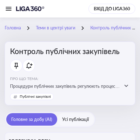
ВХІД ДО LIGA360
Головна
Теми в центрі уваги
Контроль публічних закупівель
Контроль публічних закупівель
ПРО ЩО ТЕМА:
Процедури публічних закупівель регулюють процес
придбання товарів, робіт і послуг державними
Публічні закупівлі
органами та підприємствами. Розуміння цих
процедур дозволяє бізнесу брати участь у тендерах, а
юристам і бухгалтерам — забезпечити відповідність
Головне за добу (AI)
Усі публікації
законодавству