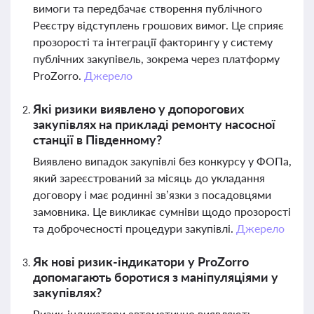
вимоги та передбачає створення публічного
Реєстру відступлень грошових вимог. Це сприяє
прозорості та інтеграції факторингу у систему
публічних закупівель, зокрема через платформу
ProZorro.
Джерело
Які ризики виявлено у допорогових
закупівлях на прикладі ремонту насосної
станції в Південному?
Виявлено випадок закупівлі без конкурсу у ФОПа,
який зареєстрований за місяць до укладання
договору і має родинні зв’язки з посадовцями
замовника. Це викликає сумніви щодо прозорості
та доброчесності процедури закупівлі.
Джерело
Як нові ризик-індикатори у ProZorro
допомагають боротися з маніпуляціями у
закупівлях?
Ризик-індикатори автоматично виявляють