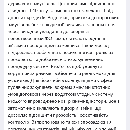
державних закупівель. Це сприятиме підвищенню
ліквідності бізнесу та зменшенню залежності від
дорогих кредитів. Водночас, практика допорогових
закупівель без конкуренції викликає занепокоєння
через випадки укладання договорів із
новоствореними ФОПами, які мають родинні
зв’язки з посадовцями замовника. Такий досвід
підкреслює необхідність посилення контролю за
прозорістю та доброчесністю закупівельних
процедур у системі ProZorro, щоб уникнути
корупційних ризиків і забезпечити рівні умови для
учасників. Для боротьби з маніпуляціями у сфері
публічних закупівель, зокрема змінами істотних
умов договорів через додаткові угоди, у систему
ProZorro впроваджено нові ризик-індикатори. Вони
автоматично виявляють підозрілі зміни, що
дозволяє підвищити прозорість і ефективність
контролю. Запропоновано також впровадження
електронних контрактів, які мінімізують людський