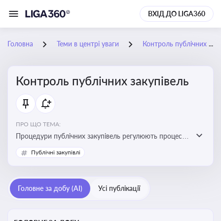
ВХІД ДО LIGA360
Головна
Теми в центрі уваги
Контроль публічних закупівель
Контроль публічних закупівель
ПРО ЩО ТЕМА:
Процедури публічних закупівель регулюють процес
придбання товарів, робіт і послуг державними
Публічні закупівлі
органами та підприємствами. Розуміння цих
процедур дозволяє бізнесу брати участь у тендерах, а
юристам і бухгалтерам — забезпечити відповідність
Головне за добу (AI)
Усі публікації
законодавству