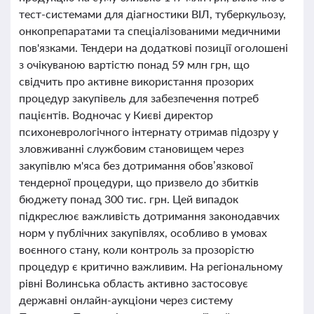
тест-системами для діагностики ВІЛ, туберкульозу,
онкопрепаратами та спеціалізованими медичними
пов'язками. Тендери на додаткові позиції оголошені
з очікуваною вартістю понад 59 млн грн, що
свідчить про активне використання прозорих
процедур закупівель для забезпечення потреб
пацієнтів. Водночас у Києві директор
психоневрологічного інтернату отримав підозру у
зловживанні службовим становищем через
закупівлю м'яса без дотримання обов’язкової
тендерної процедури, що призвело до збитків
бюджету понад 300 тис. грн. Цей випадок
підкреслює важливість дотримання законодавчих
норм у публічних закупівлях, особливо в умовах
воєнного стану, коли контроль за прозорістю
процедур є критично важливим. На регіональному
рівні Волинська область активно застосовує
державні онлайн-аукціони через систему