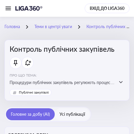
ВХІД ДО LIGA360
Головна
Теми в центрі уваги
Контроль публічних закупівель
Контроль публічних закупівель
ПРО ЩО ТЕМА:
Процедури публічних закупівель регулюють процес
придбання товарів, робіт і послуг державними
Публічні закупівлі
органами та підприємствами. Розуміння цих
процедур дозволяє бізнесу брати участь у тендерах, а
юристам і бухгалтерам — забезпечити відповідність
Головне за добу (AI)
Усі публікації
законодавству