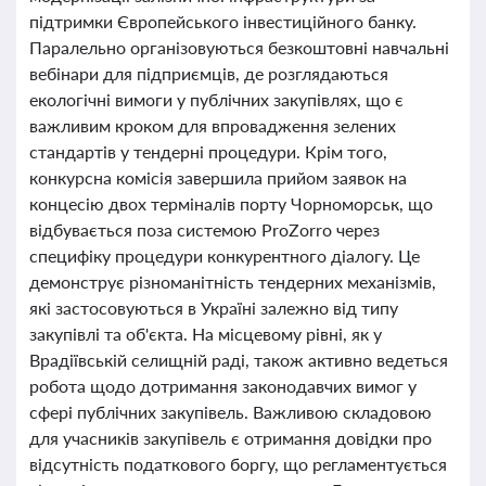
підтримки Європейського інвестиційного банку.
Паралельно організовуються безкоштовні навчальні
вебінари для підприємців, де розглядаються
екологічні вимоги у публічних закупівлях, що є
важливим кроком для впровадження зелених
стандартів у тендерні процедури. Крім того,
конкурсна комісія завершила прийом заявок на
концесію двох терміналів порту Чорноморськ, що
відбувається поза системою ProZorro через
специфіку процедури конкурентного діалогу. Це
демонструє різноманітність тендерних механізмів,
які застосовуються в Україні залежно від типу
закупівлі та об'єкта. На місцевому рівні, як у
Врадіївській селищній раді, також активно ведеться
робота щодо дотримання законодавчих вимог у
сфері публічних закупівель. Важливою складовою
для учасників закупівель є отримання довідки про
відсутність податкового боргу, що регламентується