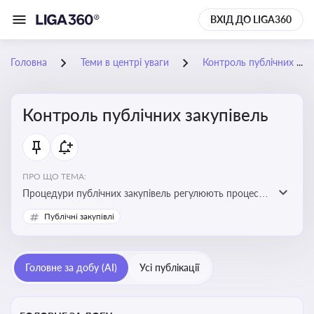
ВХІД ДО LIGA360
Головна
Теми в центрі уваги
Контроль публічних закупівель
Контроль публічних закупівель
ПРО ЩО ТЕМА:
Процедури публічних закупівель регулюють процес
придбання товарів, робіт і послуг державними
Публічні закупівлі
органами та підприємствами. Розуміння цих
процедур дозволяє бізнесу брати участь у тендерах, а
юристам і бухгалтерам — забезпечити відповідність
Головне за добу (AI)
Усі публікації
законодавству