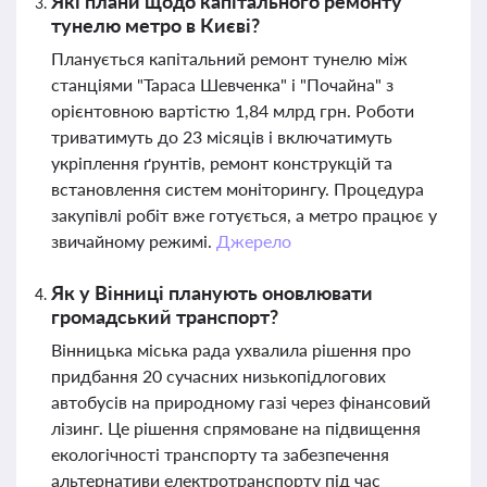
Які плани щодо капітального ремонту
тунелю метро в Києві?
Планується капітальний ремонт тунелю між
станціями "Тараса Шевченка" і "Почайна" з
орієнтовною вартістю 1,84 млрд грн. Роботи
триватимуть до 23 місяців і включатимуть
укріплення ґрунтів, ремонт конструкцій та
встановлення систем моніторингу. Процедура
закупівлі робіт вже готується, а метро працює у
звичайному режимі.
Джерело
Як у Вінниці планують оновлювати
громадський транспорт?
Вінницька міська рада ухвалила рішення про
придбання 20 сучасних низькопідлогових
автобусів на природному газі через фінансовий
лізинг. Це рішення спрямоване на підвищення
екологічності транспорту та забезпечення
альтернативи електротранспорту під час