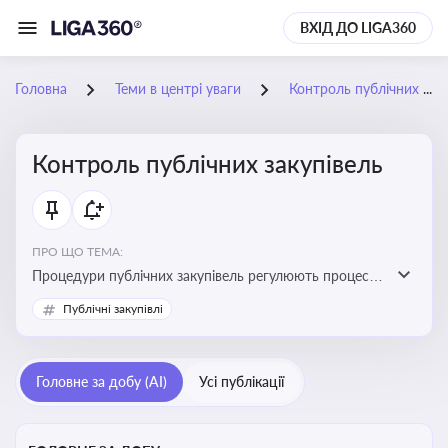
ВХІД ДО LIGA360
Головна
Теми в центрі уваги
Контроль публічних закупівель
Контроль публічних закупівель
ПРО ЩО ТЕМА:
Процедури публічних закупівель регулюють процес
придбання товарів, робіт і послуг державними
Публічні закупівлі
органами та підприємствами. Розуміння цих
процедур дозволяє бізнесу брати участь у тендерах, а
юристам і бухгалтерам — забезпечити відповідність
Головне за добу (AI)
Усі публікації
законодавству