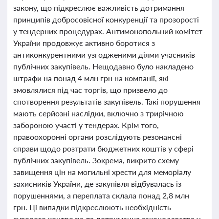
закону, що підкреслює важливість дотримання
принципів добросовісної конкуренції та прозорості
у тендерних процедурах. Антимонопольний комітет
України продовжує активно боротися з
антиконкурентними узгодженими діями учасників
публічних закупівель. Нещодавно було накладено
штрафи на понад 4 млн грн на компанії, які
змовлялися під час торгів, що призвело до
спотворення результатів закупівель. Такі порушення
мають серйозні наслідки, включно з трирічною
забороною участі у тендерах. Крім того,
правоохоронні органи розслідують резонансні
справи щодо розтрати бюджетних коштів у сфері
публічних закупівель. Зокрема, викрито схему
завищення цін на могильні хрести для меморіалу
захисників України, де закупівля відбувалась із
порушеннями, а переплата склала понад 2,8 млн
грн. Ці випадки підкреслюють необхідність
суворого контролю та дотримання законодавства у