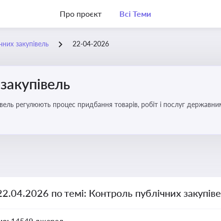
Про проєкт
Всі Теми
чних закупівель
22-04-2026
закупівель
вель регулюють процес придбання товарів, робіт і послуг державни
брати участь у тендерах, а юристам і бухгалтерам — забезпечити ві
22.04.2026 по темі: Контроль публічних закупів
но:
14549 джерел