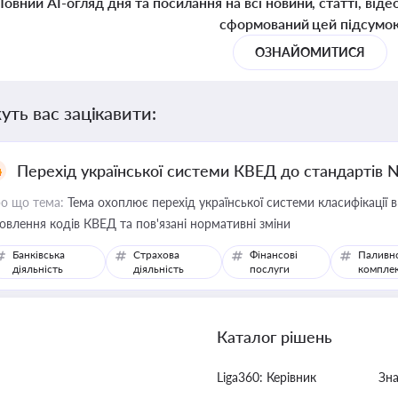
Повний AI-огляд дня та посилання на всі новини, статті, віде
сформований цей підсумо
ОЗНАЙОМИТИСЯ
уть вас зацікавити:
Перехід української системи КВЕД до стандартів 
о що тема:
Тема охоплює перехід української системи класифікації в
овлення кодів КВЕД та пов'язані нормативні зміни
Банківська
Страхова
Фінансові
Паливн
діяльність
діяльність
послуги
компле
Каталог рішень
Liga360: Керівник
Зн