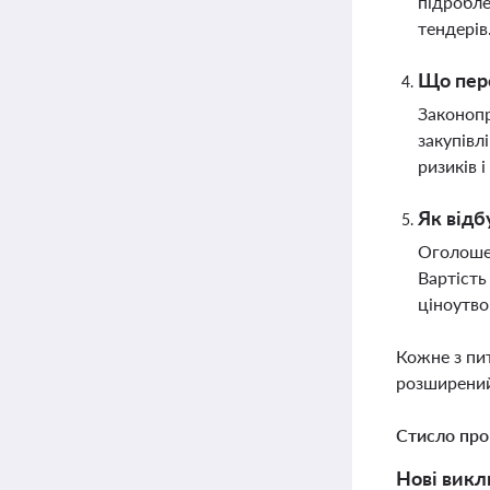
підробле
тендерів
Що пере
Законопр
закупівл
ризиків 
Як відб
Оголошен
Вартість
ціноутв
Кожне з пи
розширений
Стисло про
Нові викл