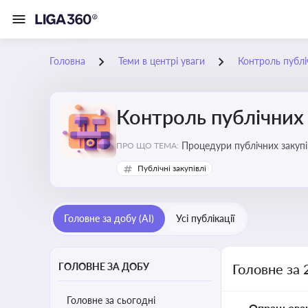
Головна
Теми в центрі уваги
Контроль публі
Контроль публічних 
Процедури публічних закупі
ПРО ЩО ТЕМА:
процедур дозволяє бізнесу 
Публічні закупівлі
Головне за добу (AI)
Усі публікації
ГОЛОВНЕ ЗА ДОБУ
Головне за 
Головне за сьогодні
Опрацьова