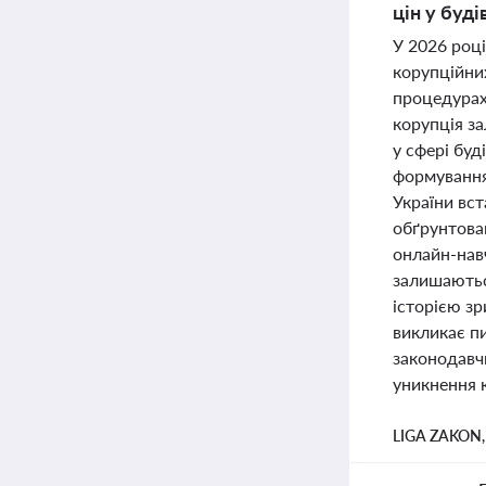
цін у буд
У 2026 році
корупційних
процедурах
корупція з
у сфері буд
формування
України вст
обґрунтова
онлайн-нав
залишаються
історією зр
викликає п
законодавч
уникнення к
LIGA ZAKON