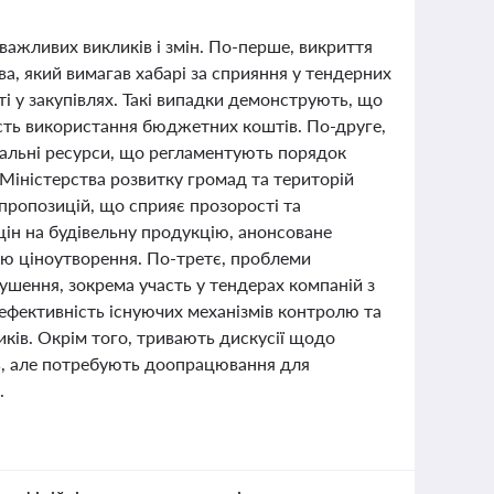
 важливих викликів і змін. По-перше, викриття
а, який вимагав хабарі за сприяння у тендерних
і у закупівлях. Такі випадки демонструють, що
сть використання бюджетних коштів. По-друге,
ріальні ресурси, що регламентують порядок
Міністерства розвитку громад та територій
 пропозицій, що сприяє прозорості та
ін на будівельну продукцію, анонсоване
лю ціноутворення. По-третє, проблеми
ушення, зокрема участь у тендерах компаній з
в ефективність існуючих механізмів контролю та
ків. Окрім того, тривають дискусії щодо
ль, але потребують доопрацювання для
.