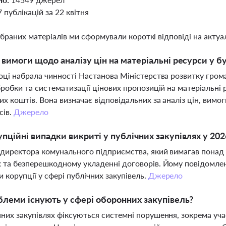
7 публікацій за 22 квітня
ібраних матеріалів ми сформували короткі відповіді на актуал
і вимоги щодо аналізу цін на матеріальні ресурси у бу
оці набрала чинності Настанова Міністерства розвитку гром
бробки та систематизації цінових пропозицій на матеріальні 
х коштів. Вона визначає відповідальних за аналіз цін, вимог
сів.
Джерело
упційні випадки викриті у публічних закупівлях у 202
директора комунального підприємства, який вимагав понад 5
 та безперешкодному укладенні договорів. Йому повідомлен
 корупції у сфері публічних закупівель.
Джерело
блеми існують у сфері оборонних закупівель?
них закупівлях фіксуються системні порушення, зокрема учас