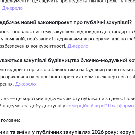
ні документи. Це свідчить про недостатній контроль та необ
.
Джерело
дбачає новий законопроєкт про публічні закупівлі?
оєкт оновлює систему закупівель відповідно до стандартів 
і у компаній, пов’язаних із державами-агресорами, але пот
і забезпечення конкурентності.
Джерело
уваються закупівлі будівництва блочно-модульної ко
о відкриті торги з особливостями на будівництво котельні з
 розрахована на основі кошторисних норм та експертного зві
орення.
Джерело
тань — це короткий підсумок змісту публікацій за день. По
 підсумок за добу доступні у
комерційній версії Платформи
 головне:
ики та зміни у публічних закупівлях 2026 року: коруп