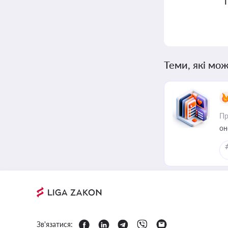
Теми, які мож
Пр
он
Зв'язатися: