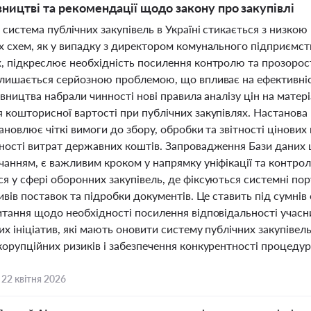
івництві та рекомендації щодо закону про закупівлі
 система публічних закупівель в Україні стикається з низкою
 схем, як у випадку з директором комунального підприємств
, підкреслює необхідність посилення контролю та прозорост
алишається серйозною проблемою, що впливає на ефективні
івництва набрали чинності нові правила аналізу цін на мате
 кошторисної вартості при публічних закупівлях. Настанова 
ановлює чіткі вимоги до збору, обробки та звітності цінових
ності витрат державних коштів. Запровадження Бази даних ц
чанням, є важливим кроком у напрямку уніфікації та контро
 у сфері оборонних закупівель, де фіксуються системні пор
ивів поставок та підробки документів. Це ставить під сумні
итання щодо необхідності посилення відповідальності учасни
их ініціатив, які мають оновити систему публічних закупіве
орупційних ризиків і забезпечення конкурентності процедур
,
22 квітня 2026