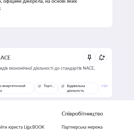
о, офіційні джерела, на основі яких
к
NACE
идів економічної діяльності до стандартів NACE,
о-енергетичний
Торгівля
Будівельна
+10
кс
діяльність
Співробітництво
айти юриста Liga:BOOK
Партнерська мережа