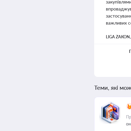
закупівлями
впроваджува
застосуванн
важливих с
LIGA ZAKON
Теми, які мож
Пр
он