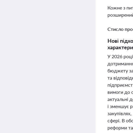
Кожне з пи
розширений
Стисло про
Нові підх
характери
У 2026 році
дотримання
бюджету за
та відповід
підприємств
вимоги до 
актуальні д
і зменшує 
закупівлях,
сфері. В о
реформи та