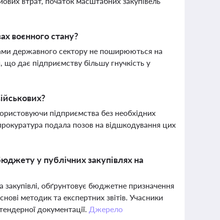
ових втрат, початок масштабних закупівель
ах воєнного стану?
тами державного сектору не поширюються на
, що дає підприємству більшу гнучкість у
військових?
икористовуючи підприємства без необхідних
 прокуратура подала позов на відшкодування цих
бюджету у публічних закупівлях на
та закупівлі, обґрунтовує бюджетне призначення
снові методик та експертних звітів. Учасники
тендерної документації.
Джерело