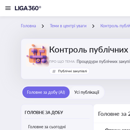
Головна
Теми в центрі уваги
Контроль публі
Контроль публічних 
Процедури публічних закупі
ПРО ЩО ТЕМА:
процедур дозволяє бізнесу 
Публічні закупівлі
Головне за добу (AI)
Усі публікації
ГОЛОВНЕ ЗА ДОБУ
Головне за 
Головне за сьогодні
Опрацьова