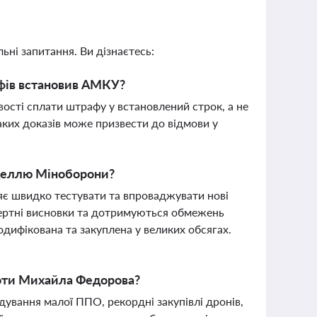
ьні запитання. Ви дізнаєтесь:
афів встановив АМКУ?
ості сплати штрафу у встановлений строк, а не
аких доказів може призвести до відмови у
оделлю Міноборони?
яє швидко тестувати та впроваджувати нові
пертні висновки та дотримуються обмежень
дифікована та закуплена у великих обсягах.
боти Михайла Федорова?
дування малої ППО, рекордні закупівлі дронів,