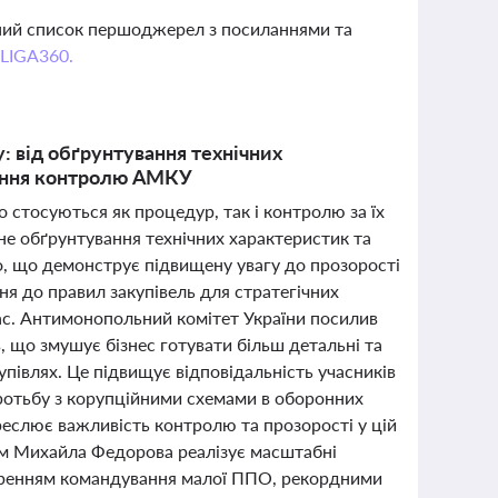
вний список першоджерел з посиланнями та
 LIGA360.
у: від обґрунтування технічних
лення контролю АМКУ
о стосуються як процедур, так і контролю за їх
е обґрунтування технічних характеристик та
o, що демонструє підвищену увагу до прозорості
ня до правил закупівель для стратегічних
час. Антимонопольний комітет України посилив
 що змушує бізнес готувати більш детальні та
півлях. Це підвищує відповідальність учасників
оротьбу з корупційними схемами в оборонних
реслює важливість контролю та прозорості у цій
вом Михайла Федорова реалізує масштабні
творенням командування малої ППО, рекордними