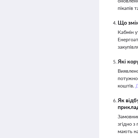
оновленн
пікапів 
Що змін
Кабмін у
Енергоат
закупівл
Які кор
Виявлено
потужнос
коштів.
Як відб
приклад
Замовник
згідно з
мають на