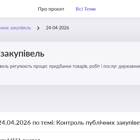
Про проєкт
Всі Теми
чних закупівель
24-04-2026
закупівель
вель регулюють процес придбання товарів, робіт і послуг державни
брати участь у тендерах, а юристам і бухгалтерам — забезпечити ві
24.04.2026 по темі: Контроль публічних закупів
но:
14551 джерел