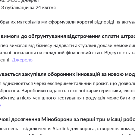
13 публікацій за 24 квітня
ібраних матеріалів ми сформували короткі відповіді на актуал
і вимоги до обґрунтування відстрочення сплати штр
ер вимагає від бізнесу надавати актуальні докази неможлив
альні посилання на складний фінансовий стан. Відсутність т
енні.
Джерело
увається закупівля оборонних інновацій за новою м
я здійснюється через експериментальний проєкт, що дозвол
зброєння. Виробники надають технічні характеристики, екс
бутку, а після успішного тестування продукція може бути ко
о
чові досягнення Міноборони за перші три місяці ро
сягнень – відключення Starlink для ворога, створення коман