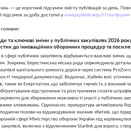
тань — це короткий підсумок змісту публікацій за день. По
 підсумок за добу доступні у
комерційній версії Платформи
 головне:
оди та ключові зміни у публічних закупівлях 2026 рок
стик до інноваційних оборонних процедур та поси
 в сфері публічних закупівель відбуваються важливі зміни, щ
м. Зокрема, Берестинська міська рада оприлюднила детальн
купівлі капітального ремонту дороги через систему ProZorr
ності тендерної документації. Водночас, Кабмін вніс уточнен
, таких як Енергоатом, що забезпечує гнучкість у воєнний 
обґрунтування відстрочення та розстрочення сплати штрафів,
окументи для збереження можливості участі у публічних заку
ризики зловживань. Одночасно, прокуратура активізувала б
 подаючи позови на відшкодування значних збитків, що підк
боронній сфері Міністерство оборони України під керівницт
 закупівлі, включно з відключенням Starlink для ворога, с