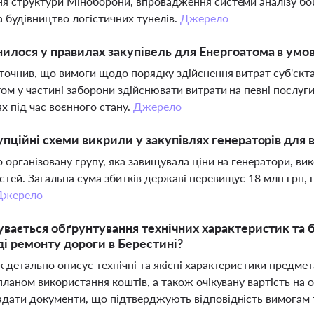
я структури Міноборони, впровадження системи аналізу бой
та будівництво логістичних тунелів.
Джерело
илося у правилах закупівель для Енергоатома в умов
точнив, що вимоги щодо порядку здійснення витрат суб'єк
ом у частині заборони здійснювати витрати на певні послуги
ях під час воєнного стану.
Джерело
упційні схеми викрили у закупівлях генераторів для 
 організовану групу, яка завищувала ціни на генератори, в
тей. Загальна сума збитків державі перевищує 18 млн грн,
Джерело
увається обґрунтування технічних характеристик та 
і ремонту дороги в Берестині?
 детально описує технічні та якісні характеристики предме
 планом використання коштів, а також очікувану вартість на о
дати документи, що підтверджують відповідність вимогам 