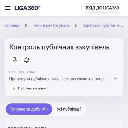
ВХІД ДО LIGA360
Головна
Теми в центрі уваги
Контроль публічних закупівель
Контроль публічних закупівель
ПРО ЩО ТЕМА:
Процедури публічних закупівель регулюють процес
придбання товарів, робіт і послуг державними
Публічні закупівлі
органами та підприємствами. Розуміння цих
процедур дозволяє бізнесу брати участь у тендерах, а
юристам і бухгалтерам — забезпечити відповідність
Головне за добу (AI)
Усі публікації
законодавству