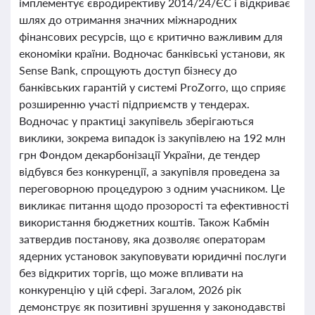
імплементує євродирективу 2014/24/ЄС і відкриває
шлях до отримання значних міжнародних
фінансових ресурсів, що є критично важливим для
економіки країни. Водночас банківські установи, як
Sense Bank, спрощують доступ бізнесу до
банківських гарантій у системі ProZorro, що сприяє
розширенню участі підприємств у тендерах.
Водночас у практиці закупівель зберігаються
виклики, зокрема випадок із закупівлею на 192 млн
грн Фондом декарбонізації України, де тендер
відбувся без конкуренції, а закупівля проведена за
переговорною процедурою з одним учасником. Це
викликає питання щодо прозорості та ефективності
використання бюджетних коштів. Також Кабмін
затвердив постанову, яка дозволяє операторам
ядерних установок закуповувати юридичні послуги
без відкритих торгів, що може впливати на
конкуренцію у цій сфері. Загалом, 2026 рік
демонструє як позитивні зрушення у законодавстві