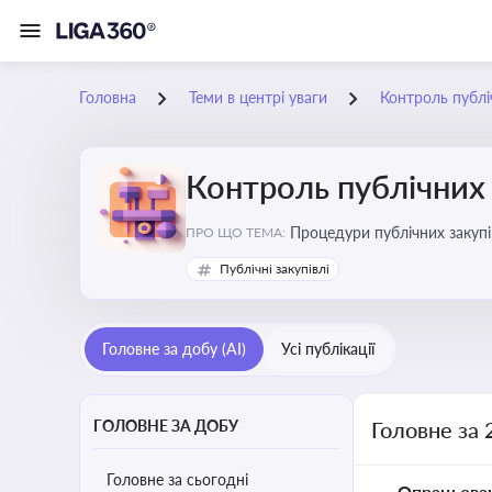
Головна
Теми в центрі уваги
Контроль публі
Контроль публічних 
Процедури публічних закупі
ПРО ЩО ТЕМА:
процедур дозволяє бізнесу 
Публічні закупівлі
Головне за добу (AI)
Усі публікації
ГОЛОВНЕ ЗА ДОБУ
Головне за 
Головне за сьогодні
Опрацьова