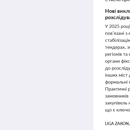
Нові викл
розслідув
У 2025 році
пов’язані 
стабілізаці
тендерах, з
регіонів та
органи фікс
до розслід
інших міст
формальні 
Практичні 
замовників
закупівель 
що є ключов
LIGA ZAKON