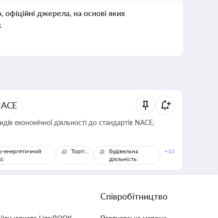
о, офіційні джерела, на основі яких
к
NACE
идів економічної діяльності до стандартів NACE,
о-енергетичний
Торгівля
Будівельна
+10
кс
діяльність
Співробітництво