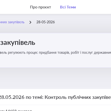
Про проєкт
Всі Теми
чних закупівель
28-05-2026
закупівель
вель регулюють процес придбання товарів, робіт і послуг державни
брати участь у тендерах, а юристам і бухгалтерам — забезпечити ві
28.05.2026 по темі: Контроль публічних закупів
но:
14658 джерел