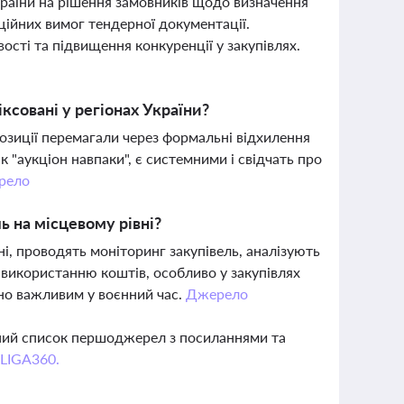
раїни на рішення замовників щодо визначення
ційних вимог тендерної документації.
сті та підвищення конкуренції у закупівлях.
ксовані у регіонах України?
позиції перемагали через формальні відхилення
 "аукціон навпаки", є системними і свідчать про
рело
ь на місцевому рівні?
і, проводять моніторинг закупівель, аналізують
використанню коштів, особливо у закупівлях
чно важливим у воєнний час.
Джерело
вний список першоджерел з посиланнями та
 LIGA360.