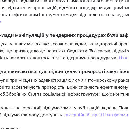
 можуть подавати скарги до Антимонопольного комітету Ук
я, відхилення пропозицій, відміни процедур чи дискриміна
ня є ефективним інструментом для відновлення справедливо
о
клади маніпуляцій у тендерних процедурах були зафі
цях та інших містах зафіксовано випадки, коли дорожчі про
, що призводило до переплат бюджету. Такі схеми, відомі як
ість посилення контролю за тендерними процедурами.
Дже
оди вживаються для підвищення прозорості закупівел
рупи при місцевих адміністраціях, як у Житомирському район
и та забезпечують прозорість. Вони сприяють ефективному 
еб Збройних Сил та соціальної інфраструктури, що є крити
тань — це короткий підсумок змісту публікацій за день. По
 підсумок за добу доступні у
комерційній версії Платформи
 головне: