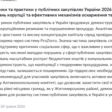
ики та практики у публічних закупівлях України 2026 
ань корупції та ефективних механізмів оскарження 
 ринок публічних закупівель в Україні продовжує демонструва
з корупційними ризиками та порушеннями процедур. Аналітик
ю зростання та високу концентрацію капіталу серед провідни
окрема через систему ProZorro. Значна частина закупівель 
 підтримку критичних соціальних сфер, що є важливим у кон
ують численні випадки порушень у сфері публічних закупівел
увань масштабних розтрат бюджетних коштів у комунальних 
 демонструють, що маніпуляції з тендерними процедурами, з
підстави, залишаються поширеними. Це підкреслює необхідн
рекомендації для учасників закупівель включають активне в
 у Антимонопольному комітеті, що дозволяє захистити свої 
на рівні місцевих громад, як у Житомирському районі, демон
им для розвитку системи публічних закупівель в Україні в у
,
28 травня 2026