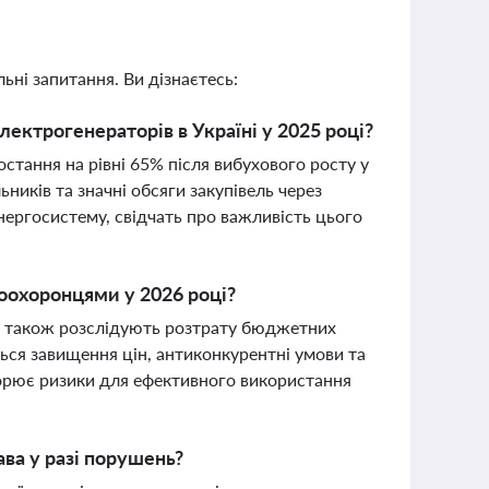
ьні запитання. Ви дізнаєтесь:
лектрогенераторів в Україні у 2025 році?
остання на рівні 65% після вибухового росту у
ників та значні обсяги закупівель через
нергосистему, свідчать про важливість цього
воохоронцями у 2026 році?
 а також розслідують розтрату бюджетних
ться завищення цін, антиконкурентні умови та
ворює ризики для ефективного використання
ва у разі порушень?