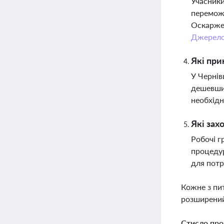
Учасники
переможц
Оскаржен
Джерел
Які при
У Чернів
дешевших
необхідн
Які зах
Робочі г
процедур
для потр
Кожне з пи
розширений
Стисло про