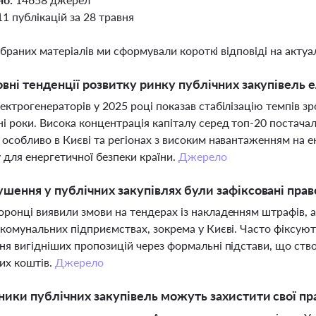
11 публікацій за 28 травня
ібраних матеріалів ми сформували короткі відповіді на актуал
овні тенденції розвитку ринку публічних закупівель е
ектрогенераторів у 2025 році показав стабілізацію темпів зр
і роки. Висока концентрація капіталу серед топ-20 постачаль
 особливо в Києві та регіонах з високим навантаженням на е
 для енергетичної безпеки країни.
Джерело
ушення у публічних закупівлях були зафіксовані пра
ронці виявили змови на тендерах із накладенням штрафів,
 комунальних підприємствах, зокрема у Києві. Часто фіксую
ня вигідніших пропозицій через формальні підстави, що ст
их коштів.
Джерело
ники публічних закупівель можуть захистити свої пра