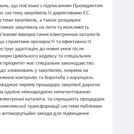
півель, що пов’язані з підписанням Президентом
є систему закупівель із директивами ЄС,
системи закупівель, а також розширює
еликих закупівель на лоти та можливість
в’язкове використання електронних каталогів
, що сприятиме прозорості та ефективності
нструє адаптацію до нових умов після
 норм Цивільного кодексу та спеціальних
де пріоритет має спеціальне законодавство.
до зловживань у закупівлях, зокрема на
силення контролю та боротьбу з корупцією.
роваджує окрему процедуру закупівлі дорогих
рн за однією міжнародною непатентованою
 електронні каталоги, та спрощують процедури
м комплексної трансформації системи публічних
та антикорупційні заходи для підвищення