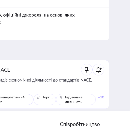
о, офіційні джерела, на основі яких
к
NACE
идів економічної діяльності до стандартів NACE,
о-енергетичний
Торгівля
Будівельна
+10
кс
діяльність
Співробітництво