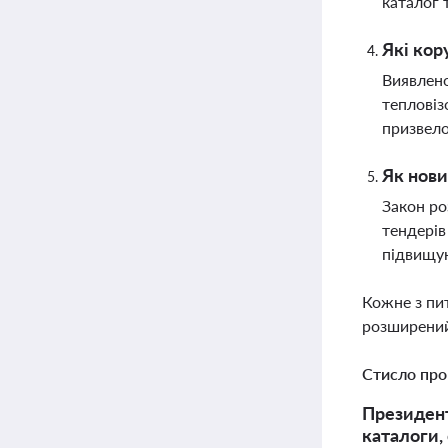
каталог 
Які кор
Виявлено
тепловіз
призвело
Як нови
Закон ро
тендерів
підвищу
Кожне з пи
розширений
Стисло про
Президент
каталоги,