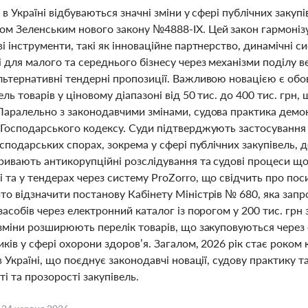
 в Україні відбуваються значні зміни у сфері публічних заку
м Зеленським нового закону №4888-ІХ. Цей закон гармонізу
і інструменти, такі як інноваційне партнерство, динамічні 
для малого та середнього бізнесу через механізми поділу в
льтернативні тендерні пропозиції. Важливою новацією є обо
ель товарів у ціновому діапазоні від 50 тис. до 400 тис. грн
Паралельно з законодавчими змінами, судова практика демо
 Господарського кодексу. Суди підтверджують застосування
осподарських спорах, зокрема у сфері публічних закупівель, 
ривають антикорупційні розслідування та судові процеси що
 та у тендерах через систему ProZorro, що свідчить про по
то відзначити постанову Кабінету Міністрів № 680, яка зап
 засобів через електронний каталог із порогом у 200 тис. г
 зміни розширюють перелік товарів, що закуповуються через
ків у сфері охорони здоров’я. Загалом, 2026 рік стає роко
в Україні, що поєднує законодавчі новації, судову практику 
і та прозорості закупівель.