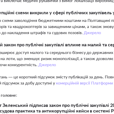
та виключає медичні рукавички з вимог локалізації виробниц
упційні схеми викрили у сфері публічних закупівель 
 схеми заволодіння бюджетними коштами на Полтавщині під 
орів та квадрокоптерів за завищеними цінами, а також змову 
 до накладення штрафів та судових позовів.
Джерело
й закон про публічні закупівлі вплине на малий та се
зширює доступ малого та середнього бізнесу до державних 
 на лоти, що зменшує ризик монополізації, а також дозволяє
ючи конкурентність.
Джерело
тань — це короткий підсумок змісту публікацій за день. По
 підсумок за добу доступні у
комерційній версії Платформи
 головне:
 Зеленський підписав закон про публічні закупівлі 2
 судова практика та антикорупційні кейси в системі 