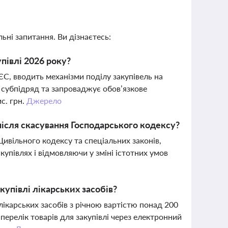
ьні запитання. Ви дізнаєтесь:
півлі 2026 року?
ЄС, вводить механізми поділу закупівель на
є субпідряд та запроваджує обов’язкове
с. грн.
Джерело
після скасування Господарського кодексу?
ивільного кодексу та спеціальних законів,
упівлях і відмовляючи у зміні істотних умов
упівлі лікарських засобів?
ікарських засобів з річною вартістю понад 200
ерелік товарів для закупівлі через електронний