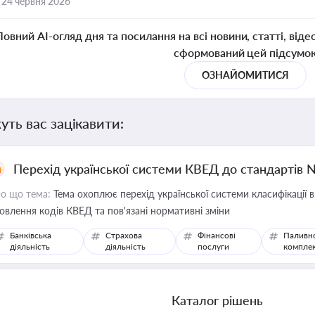
,
24 червня 2026
Повний AI-огляд дня та посилання на всі новини, статті, віде
сформований цей підсумо
ОЗНАЙОМИТИСЯ
уть вас зацікавити:
Перехід української системи КВЕД до стандартів 
о що тема:
Тема охоплює перехід української системи класифікації в
овлення кодів КВЕД та пов'язані нормативні зміни
Банківська
Страхова
Фінансові
Паливн
діяльність
діяльність
послуги
компле
Каталог рішень