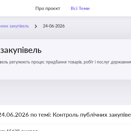
Про проєкт
Всі Теми
чних закупівель
24-06-2026
закупівель
вель регулюють процес придбання товарів, робіт і послуг державни
брати участь у тендерах, а юристам і бухгалтерам — забезпечити ві
24.06.2026 по темі: Контроль публічних закупів
но:
15638 джерел