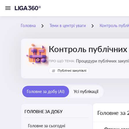
Головна
Теми в центрі уваги
Контроль публі
Контроль публічних 
Процедури публічних закупі
ПРО ЩО ТЕМА:
процедур дозволяє бізнесу 
Публічні закупівлі
Головне за добу (AI)
Усі публікації
ГОЛОВНЕ ЗА ДОБУ
Головне за 
Головне за сьогодні
Опрацьова