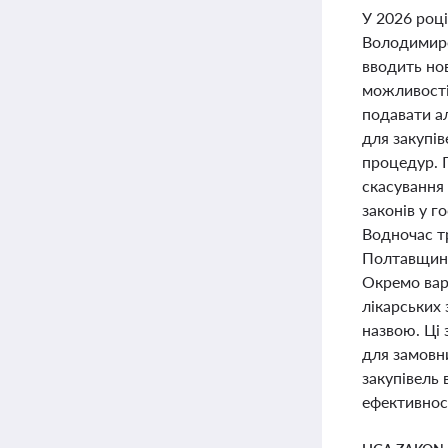
У 2026 році
Володимиро
вводить нов
можливості 
подавати а
для закупів
процедур. 
скасування
законів у г
Водночас т
Полтавщині
Окремо вар
лікарських
назвою. Ці
для замовни
закупівель 
ефективност