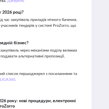
тва.
Джерело
у 2026 році?
час закупівель приладів нічного бачення,
учасників тендерів у системі ProZorro, що
редній бізнес?
закупівель через механізми поділу великих
 подавати альтернативні пропозиції,
вний список першоджерел з посиланнями та
 LIGA360.
026 року: нові процедури, електронні
ProZorro