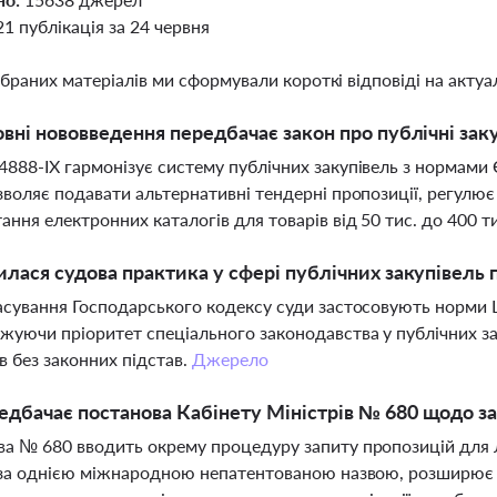
21 публікація за 24 червня
ібраних матеріалів ми сформували короткі відповіді на актуал
овні нововведення передбачає закон про публічні заку
888-ІХ гармонізує систему публічних закупівель з нормами 
зволяє подавати альтернативні тендерні пропозиції, регулю
ання електронних каталогів для товарів від 50 тис. до 400 ти
илася судова практика у сфері публічних закупівель 
асування Господарського кодексу суди застосовують норми Ц
жуючи пріоритет спеціального законодавства у публічних зак
в без законних підстав.
Джерело
дбачає постанова Кабінету Міністрів № 680 щодо зак
а № 680 вводить окрему процедуру запиту пропозицій для л
 за однією міжнародною непатентованою назвою, розширює п