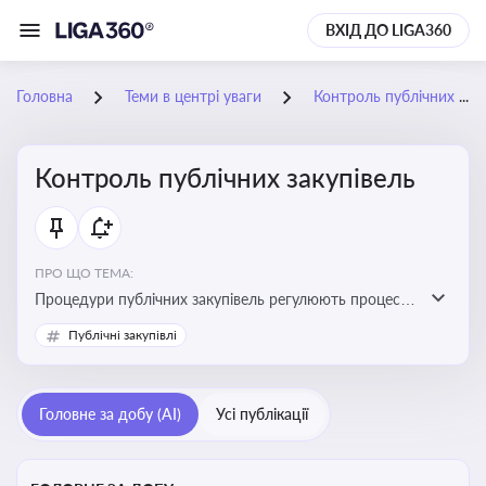
ВХІД ДО LIGA360
Головна
Теми в центрі уваги
Контроль публічних закупівель
Контроль публічних закупівель
ПРО ЩО ТЕМА:
Процедури публічних закупівель регулюють процес
придбання товарів, робіт і послуг державними
Публічні закупівлі
органами та підприємствами. Розуміння цих
процедур дозволяє бізнесу брати участь у тендерах, а
юристам і бухгалтерам — забезпечити відповідність
Головне за добу (AI)
Усі публікації
законодавству