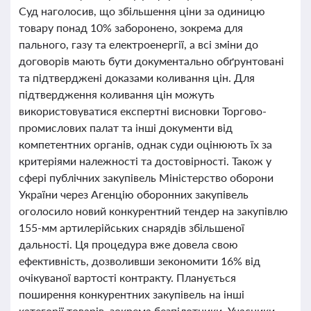
Суд наголосив, що збільшення ціни за одиницю
товару понад 10% заборонено, зокрема для
пального, газу та електроенергії, а всі зміни до
договорів мають бути документально обґрунтовані
та підтверджені доказами коливання цін. Для
підтвердження коливання цін можуть
використовуватися експертні висновки Торгово-
промислових палат та інші документи від
компетентних органів, однак суди оцінюють їх за
критеріями належності та достовірності. Також у
сфері публічних закупівель Міністерство оборони
України через Агенцію оборонних закупівель
оголосило новий конкурентний тендер на закупівлю
155-мм артилерійських снарядів збільшеної
дальності. Ця процедура вже довела свою
ефективність, дозволивши зекономити 16% від
очікуваної вартості контракту. Планується
поширення конкурентних закупівель на інші
категорії товарів, зокрема безпілотники. Учасники