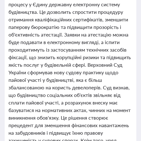
процесу у Єдину державну електронну систему
будівництва. Це дозволить спростити процедуру
отримання кваліфікаційних сертифікатів, зменшити
паперову бюрократію та підвищити прозорість і
об'єктивність атестації. Заявки на атестацію можна
буде подавати в електронному вигляді, а іспити
проходитимуть із застосуванням технічних засобів
фіксації, що знизить корупційні ризики та підвищить
якість послуг у будівельній сфері. Верховний Суд
України сформував нову судову практику щодо
пайової участі у будівництві, яка є більш
збалансованою на користь девелоперів. Суд визнав,
що будівництво соціальних об'єктів звільняє від
сплати пайової участі, а розрахунок внеску має
базуватися на нормативних актах, чинних на момент
виникнення обов'язку. Це рішення створює
прецедент для зменшення фінансових навантажень
на забудовників і підвищує їхню правову
захищеність у судових спорах. Крім того, уряд