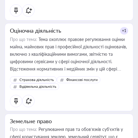
Оціночна діяльність
+1
Про що тема:
Тема охоплює правове регулювання оцінки
майна, майнових прав і професійної діяльності оцінювачів,
включно з кваліфікаційними вимогами, звітністю та
цифровими сервісами у сфері оціночної діяльності.
Відстеження нормативних і медійних змін у цій сфері
корисне для власника бізнесу, керівника, юриста або
Страхова діяльність
Фінансові послуги
бухгалтера під час оподаткування, приватизації, оренди
Будівельна діяльність
державного майна, корпоративних угод і перевірки
статусу суб'єктів оціночної діяльності
Земельне право
Про що тема:
Регулювання прав та обов’язків суб’єктів у
сфері користування землею, земельний сервітут, що є