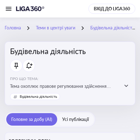
ВХІД ДО LIGA360
Головна
Теми в центрі уваги
Будівельна діяльність
Будівельна діяльність
ПРО ЩО ТЕМА:
Тема охоплює правове регулювання здійснення
будівельної діяльності, порядок отримання
Будівельна діяльність
дозвільних документів та проходження державного
контролю
Головне за добу (AI)
Усі публікації