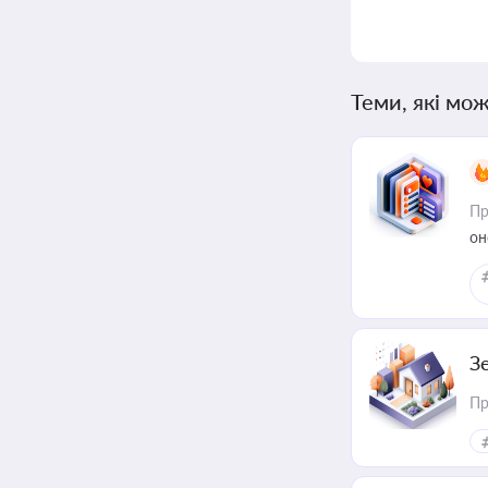
Теми, які мож
Пр
он
З
Пр