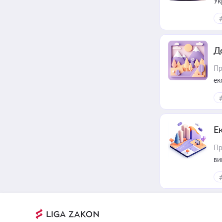
Ук
ін
Д
Пр
ек
Е
Пр
ви