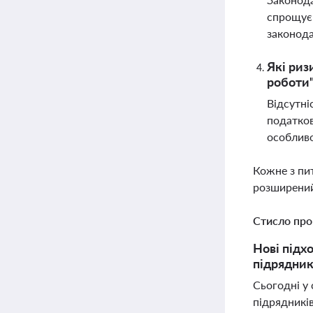
спрощує 
законода
Які риз
роботи"
Відсутні
податков
особливо
Кожне з пи
розширений
Стисло про
Нові підх
підрядник
Сьогодні у 
підрядників