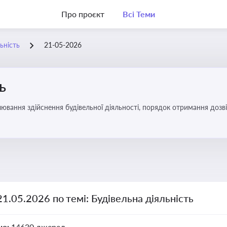
Про проєкт
Всі Теми
ьність
21-05-2026
ь
ювання здійснення будівельної діяльності, порядок отримання доз
21.05.2026 по темі: Будівельна діяльність
но:
14630 джерел