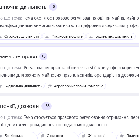
ціночна діяльність
+8
о що тема:
Тема охоплює правове регулювання оцінки майна, майнови
кваліфікаційними вимогами, звітністю та цифровими сервісами у сфер
дійних змін у цій сфері корисне для власника бізнесу, керівника, юр
Страхова діяльність
Фінансові послуги
Будівельна діяльність
иватизації, оренди державного майна, корпоративних угод і перевірки
емельне право
+5
о що тема:
Регулювання прав та обов’язків суб’єктів у сфері корист
жливим для захисту майнових прав власників, орендарів та держави
сурсами
Будівельна діяльність
Агропромисловий комплекс
цензії, дозволи
+53
о що тема:
Тема стосується правового регулювання отримання, пере
обхідних для провадження господарської діяльності
Банківська
Страхова
Фінансові
Паливн