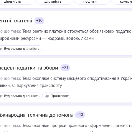
діяльність
діяльність
послуги
компле
ентні платежі
+10
о що тема:
Тема рентних платежів стосується обов’язкових податков
иродними ресурсами — надрами, водою, лісами
Будівельна діяльність
ісцеві податки та збори
+21
о що тема:
Тема охоплює систему місцевого оподаткування в Україні
ділянки, за паркування транспорту
Будівельна діяльність
Транспорт
іжнародна технічна допомога
+13
о що тема:
Тема охоплює процеси правового оформлення, адміністр