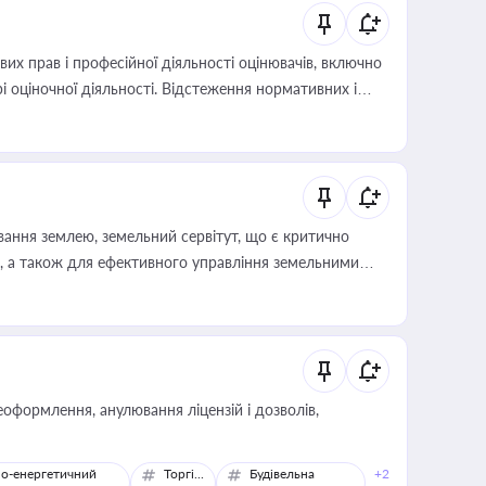
х прав і професійної діяльності оцінювачів, включно
і оціночної діяльності. Відстеження нормативних і
иста або бухгалтера під час оподаткування,
 статусу суб'єктів оціночної діяльності
ування землею, земельний сервітут, що є критично
, а також для ефективного управління земельними
оформлення, анулювання ліцензій і дозволів,
о-енергетичний
Торгівля
Будівельна
+2