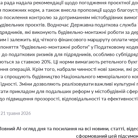
на рада надала рекомендації щодо погодження проєктної док
 пожежних норм, а також внесла пропозиції щодо благоустр
ро посилення контролю за дотриманням містобудівних вимог
будівельних проєктів. Водночас Державна податкова служба 
дрядників, які виконують будівельно-монтажні роботи за де
им і залежить від чіткого фінансового маршруту оплати чер
 поняття "будівельно-монтажні роботи" у Податковому коде
до податкових ризиків для підрядників, особливо субпідрядни
ються за ставкою 20%. Ці норми вимагають ретельного бух
ння операцій. Крім того, набрали чинності нові закони, я
та спрощують будівництво Національного меморіального ком
ідності. Зміни дозволяють реалізовувати важливі культурні
ати прикладом для подальших реформ у містобудівній сфері
о підвищення прозорості, відповідальності та ефективності у
,
21 травня 2026
Повний AI-огляд дня та посилання на всі новини, статті, віде
сформований цей підсумо