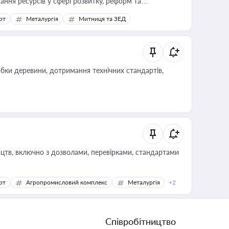
ання ресурсів у сфері розвитку, реформ та
рт
Металургія
Митниця та ЗЕД
обки деревини, дотримання технічних стандартів,
цтв, включно з дозволами, перевірками, стандартами
рт
Агропромисловий комплекс
Металургія
+2
Співробітництво