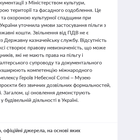
ументації з Міністерством культури,
ою території та фасадного оздоблення. Це
 та охороною культурної спадщини при
України уточнила умови застосування пільги з
ржавні кошти. Звільнення від ПДВ не є
ез Державну казначейську службу. Відсутність
ксі створює правову невизначеність, що може
ків, які не мають права на пільгу і
галтерського супроводу та документального
кі розширюють компетенцію міжнародного
плексу Героїв Небесної Сотні – Музею
 проєкти без звичних дозвільних формальностей,
. Загалом, ці оновлення демонструють
 будівельній діяльності в Україні.
о, офіційні джерела, на основі яких
к