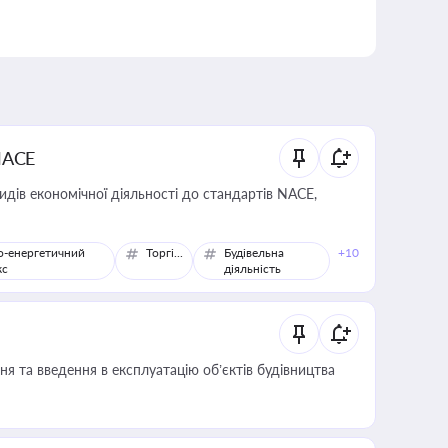
NACE
идів економічної діяльності до стандартів NACE,
о-енергетичний
Торгівля
Будівельна
+10
кс
діяльність
я та введення в експлуатацію об’єктів будівництва