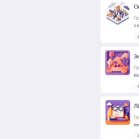
О
Пр
з 
ме
пр
З
Пр
ва
ре
Лі
Пр
не