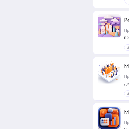
Р
Пр
пр
М
Пр
М
Пр