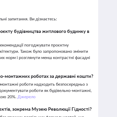
ьні запитання. Ви дізнаєтесь:
проєкту будівництва житлового будинку в
рекомендації погоджувати проєктну
рхітектури. Також було запропоновано змінити
их норм і розглянути менш контрастні фасадні
ьно-монтажних роботах за державні кошти?
-монтажні роботи надходить безпосередньо з
 документувати роботи як будівельно-монтажні,
вкою 20%.
Джерело
ктів, зокрема Музею Революції Гідності?
 без звичних дозвільних формальностей, що