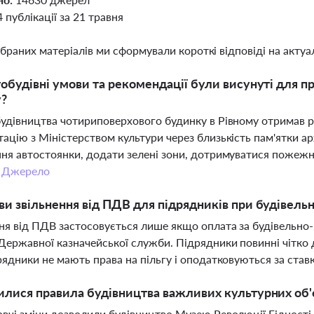
4 публікації за 21 травня
ібраних матеріалів ми сформували короткі відповіді на актуал
тобудівні умови та рекомендації були висунуті для 
у?
удівництва чотириповерхового будинку в Рівному отримав 
ацію з Міністерством культури через близькість пам'ятки а
ня автостоянки, додати зелені зони, дотримуватися пожежн
.
Джерело
ви звільнення від ПДВ для підрядників при будівел
ня від ПДВ застосовується лише якщо оплата за будівельно
Державної казначейської служби. Підрядники повинні чітко
рядники не мають права на пільгу і оподатковуються за ста
илися правила будівництва важливих культурних об'є
вчі зміни дозволили будівництво Музею Революції Гідності