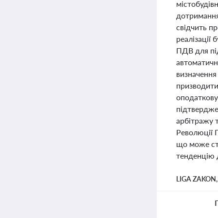
містобудів
дотримання
свідчить п
реалізації 
ПДВ для пі
автоматичн
визначення
призводити 
оподаткову
підтвердже
арбітражу 
Революції Г
що може ст
тенденцію д
LIGA ZAKON