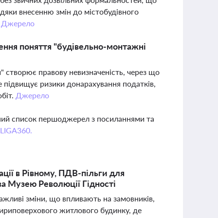
дяки внесенню змін до містобудівного
.
Джерело
чення поняття "будівельно-монтажні
и" створює правову невизначеність, через що
е підвищує ризики донарахування податків,
обіт.
Джерело
вний список першоджерел з посиланнями та
 LIGA360.
ації в Рівному, ПДВ-пільги для
ва Музею Революції Гідності
важливі зміни, що впливають на замовників,
отириповерхового житлового будинку, де