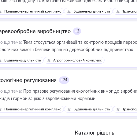
раїні з-за кордону, і є критично важливою для ефективного використ
фраструктурних проєктів
Паливно-енергетичний комплекс
Будівельна діяльність
Транспо
еревообробне виробництво
+2
о що тема:
Тема стосується організації та контролю процесів перер
ологічних вимог і безпеки праці на деревообробних підприємствах
Будівельна діяльність
Агропромисловий комплекс
кологічне регулювання
+24
о що тема:
Про правове регулювання екологічних вимог до виробни
кидів і гармонізацією з європейськими нормами
Паливно-енергетичний комплекс
Будівельна діяльність
Транспо
Каталог рішень