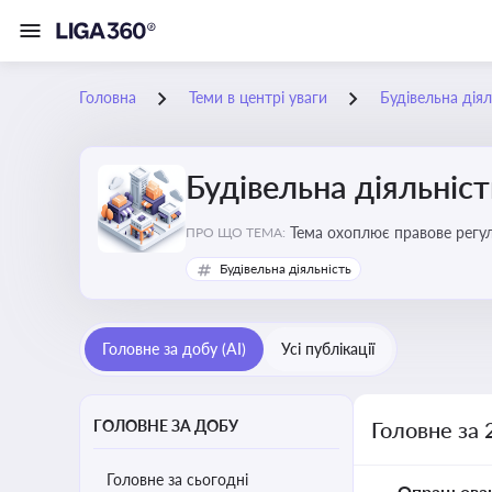
Головна
Теми в центрі уваги
Будівельна діял
Будівельна діяльніст
Тема охоплює правове регул
ПРО ЩО ТЕМА:
контролю
Будівельна діяльність
Головне за добу (AI)
Усі публікації
ГОЛОВНЕ ЗА ДОБУ
Головне за 
Головне за сьогодні
Опрацьова