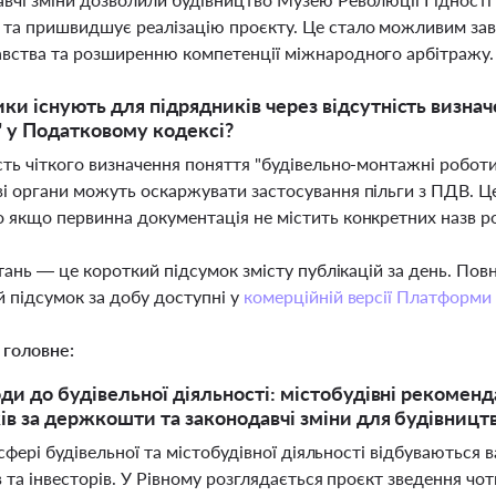
та пришвидшує реалізацію проєкту. Це стало можливим зав
вства та розширенню компетенції міжнародного арбітражу
ики існують для підрядників через відсутність визна
 у Податковому кодексі?
сть чіткого визначення поняття "будівельно-монтажні робот
і органи можуть оскаржувати застосування пільги з ПДВ. Ц
 якщо первинна документація не містить конкретних назв р
тань — це короткий підсумок змісту публікацій за день. По
 підсумок за добу доступні у
комерційній версії Платформи
 головне:
оди до будівельної діяльності: містобудівні рекоменд
ів за держкошти та законодавчі зміни для будівницт
сфері будівельної та містобудівної діяльності відбуваються 
 та інвесторів. У Рівному розглядається проєкт зведення ч