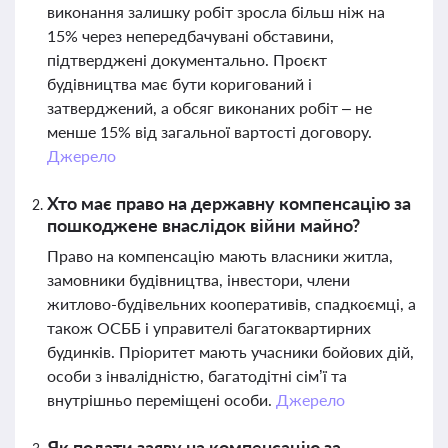
виконання залишку робіт зросла більш ніж на
15% через непередбачувані обставини,
підтверджені документально. Проєкт
будівництва має бути коригований і
затверджений, а обсяг виконаних робіт – не
менше 15% від загальної вартості договору.
Джерело
Хто має право на державну компенсацію за
пошкоджене внаслідок війни майно?
Право на компенсацію мають власники житла,
замовники будівництва, інвестори, члени
житлово-будівельних кооперативів, спадкоємці, а
також ОСББ і управителі багатоквартирних
будинків. Пріоритет мають учасники бойових дій,
особи з інвалідністю, багатодітні сім’ї та
внутрішньо переміщені особи.
Джерело
Як подати заяву на компенсацію за