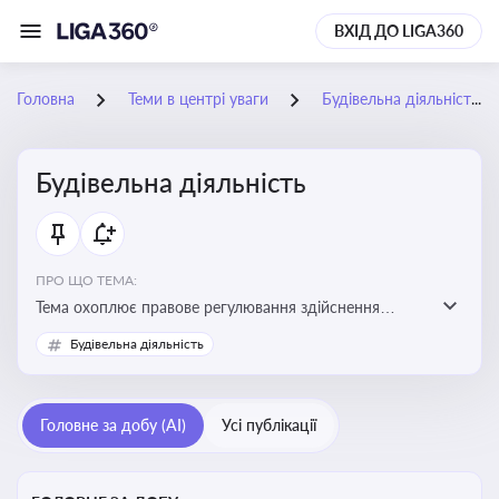
ВХІД ДО LIGA360
Головна
Теми в центрі уваги
Будівельна діяльність
Будівельна діяльність
ПРО ЩО ТЕМА:
Тема охоплює правове регулювання здійснення
будівельної діяльності, порядок отримання
Будівельна діяльність
дозвільних документів та проходження державного
контролю
Головне за добу (AI)
Усі публікації