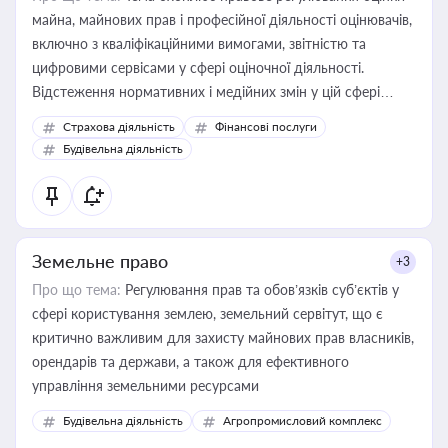
майна, майнових прав і професійної діяльності оцінювачів,
включно з кваліфікаційними вимогами, звітністю та
цифровими сервісами у сфері оціночної діяльності.
Відстеження нормативних і медійних змін у цій сфері
корисне для власника бізнесу, керівника, юриста або
Страхова діяльність
Фінансові послуги
бухгалтера під час оподаткування, приватизації, оренди
Будівельна діяльність
державного майна, корпоративних угод і перевірки
статусу суб'єктів оціночної діяльності
Земельне право
+3
Про що тема:
Регулювання прав та обов’язків суб’єктів у
сфері користування землею, земельний сервітут, що є
критично важливим для захисту майнових прав власників,
орендарів та держави, а також для ефективного
управління земельними ресурсами
Будівельна діяльність
Агропромисловий комплекс