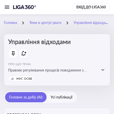
ВХІД ДО LIGA360
Головна
Теми в центрі уваги
Управління відходами
Управління відходами
ПРО ЩО ТЕМА:
Правове регулювання процесів поводження з
відходами, включаючи їх збирання, оброблення та
ЖКГ, ОСББ
утилізацію, дотримання екологічних вимог та
ліцензування діяльності
Головне за добу (AI)
Усі публікації