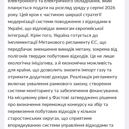
електронного та електричного обладнання, який
планується подати на розгляд уряду у серпні 2026
року. Цей крок є частиною ширшої стратегії
модернізації системи поводження з відходами в
Україні, що відповідає вимогам європейської
інтеграції. Крім того, Україна готується до
імплементації Метанового регламенту ЄС, що
передбачає зменшення викидів метану, зокрема від
полігонів твердих побутових відходів. Це не лише
екологічна ініціатива, а й економічна можливість
для країни, що дозволить знизити імпорт газу та
отримати додаткові доходи. Реалізація регламенту
включає ухвалення рамкового закону, створення
системи моніторингу та забезпечення фінансування.
На місцевому рівні у Фастові затверджено рішення
про визначення переможця конкурсу на збір та
перевезення побутових відходів у кількох
старостинських округах, що сприятиме
впорядкуванню системи управління відходами та