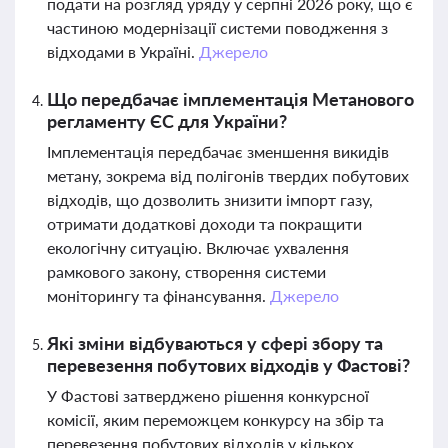
подати на розгляд уряду у серпні 2026 року, що є
частиною модернізації системи поводження з
відходами в Україні.
Джерело
Що передбачає імплементація Метанового
регламенту ЄС для України?
Імплементація передбачає зменшення викидів
метану, зокрема від полігонів твердих побутових
відходів, що дозволить знизити імпорт газу,
отримати додаткові доходи та покращити
екологічну ситуацію. Включає ухвалення
рамкового закону, створення системи
моніторингу та фінансування.
Джерело
Які зміни відбуваються у сфері збору та
перевезення побутових відходів у Фастові?
У Фастові затверджено рішення конкурсної
комісії, яким переможцем конкурсу на збір та
перевезення побутових відходів у кількох