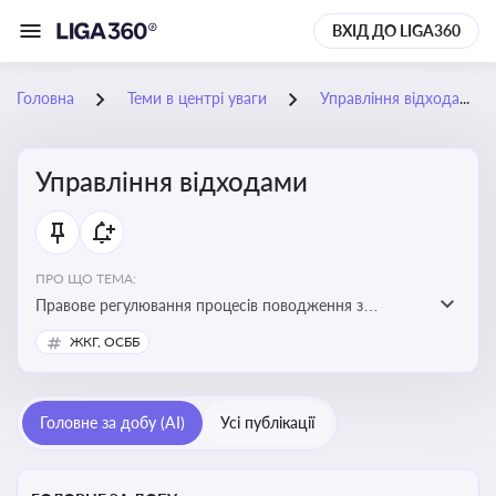
ВХІД ДО LIGA360
Головна
Теми в центрі уваги
Управління відходами
Управління відходами
ПРО ЩО ТЕМА:
Правове регулювання процесів поводження з
відходами, включаючи їх збирання, оброблення та
ЖКГ, ОСББ
утилізацію, дотримання екологічних вимог та
ліцензування діяльності
Головне за добу (AI)
Усі публікації