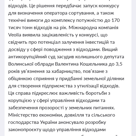
відходів. Це рішення передбачає запуск конкурсу
для визначення оператора сортування, а також
технічні вимоги до комплексу потужністю до 170
тисяч тонн відходів на рік. Міжнародна компанія
Veolia виявила зацікавленість у конкурсі, що
свідчить про потенціал залучення інвестицій та
досвіду у сфері поводження з відходами. Вищий
антикорупційний суд засудив колишнього депутата
Волинської облради Валентина Кошельника до 3,5
років ув’язнення за хабарництво, пов’язане з
обіцянкою сприяння у придбанні земельної ділянки
для створення підприємства з утилізації відходів.
Ця справа підкреслює важливість боротьби з
корупцією у сфері управління відходами та
забезпечення прозорості у земельних питаннях.
Міністерство економіки, довкілля та сільського
господарства України анонсувало розробку
законопроєкту щодо управління відходами