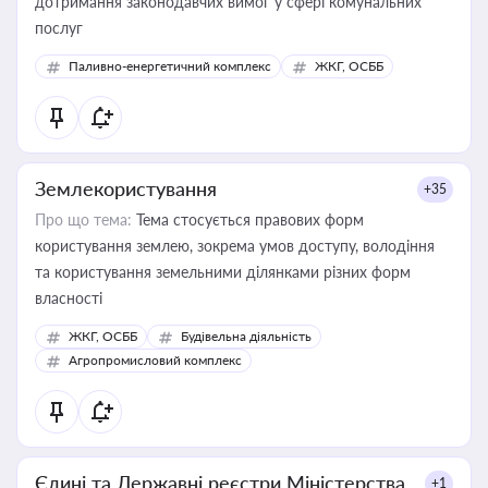
дотримання законодавчих вимог у сфері комунальних
послуг
Паливно-енергетичний комплекс
ЖКГ, ОСББ
Землекористування
+35
Про що тема:
Тема стосується правових форм
користування землею, зокрема умов доступу, володіння
та користування земельними ділянками різних форм
власності
ЖКГ, ОСББ
Будівельна діяльність
Агропромисловий комплекс
Єдині та Державні реєстри Міністерства
+1