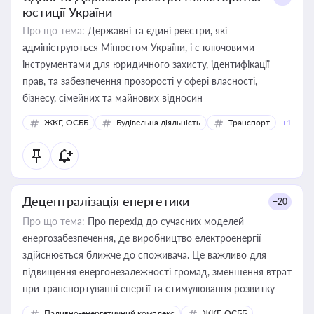
юстиції України
Про що тема:
Державні та єдині реєстри, які
адмініструються Мінюстом України, і є ключовими
інструментами для юридичного захисту, ідентифікації
прав, та забезпечення прозорості у сфері власності,
бізнесу, сімейних та майнових відносин
ЖКГ, ОСББ
Будівельна діяльність
Транспорт
+1
Децентралізація енергетики
+20
Про що тема:
Про перехід до сучасних моделей
енергозабезпечення, де виробництво електроенергії
здійснюється ближче до споживача. Це важливо для
підвищення енергонезалежності громад, зменшення втрат
при транспортуванні енергії та стимулювання розвитку
відновлюваних джерел
Паливно-енергетичний комплекс
ЖКГ, ОСББ