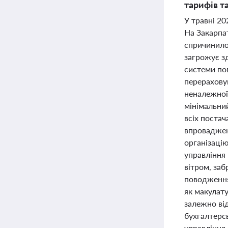
тарифів т
У травні 20
На Закарпа
спричинило 
загрожує з
системи по
перераховув
неналежної
мінімальни
всіх поста
впроваджен
організаці
управління
вітром, заб
поводження
як макулат
залежно ві
бухгалтерс
управління 