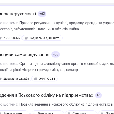
инок нерухомості
+63
о що тема:
Правове регулювання купівлі, продажу, оренди та управл
весторів, забудовників і власників об’єктів майна
ЖКГ, ОСББ
Будівельна діяльність
ісцеве самоврядування
+85
о що тема:
Організація та функціонування органів місцевої влади, я
нкції на рівні місцевих громад (міст, сіл, селищ)
Державна служба
ЖКГ, ОСББ
едення військового обліку на підприємствах
+8
о що тема:
Правила ведення військового обліку на підприємствах в
Ринок цінних
Банківська
Страхова
Фінан