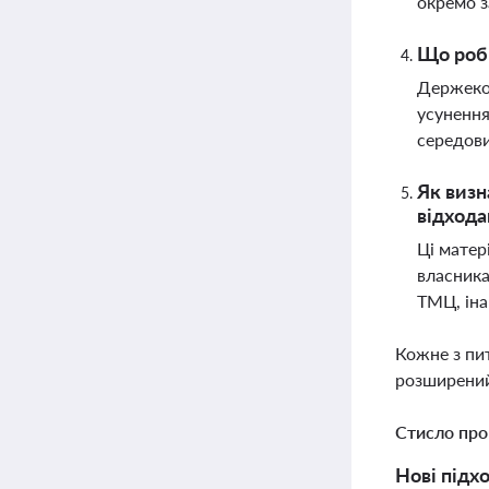
окремо з
Що роби
Держекоі
усунення
середов
Як визн
відход
Ці матер
власника
ТМЦ, ін
Кожне з пи
розширений
Стисло про
Нові підх