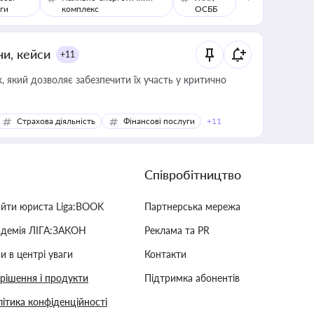
ги
комплекс
ОСББ
ни, кейси
+11
 який дозволяє забезпечити їх участь у критично
Страхова діяльність
Фінансові послуги
+11
Співробітництво
айти юриста Liga:BOOK
Партнерська мережа
адемія ЛІГА:ЗАКОН
Реклама та PR
и в центрі уваги
Контакти
 рішення і продукти
Підтримка абонентів
ітика конфіденційності