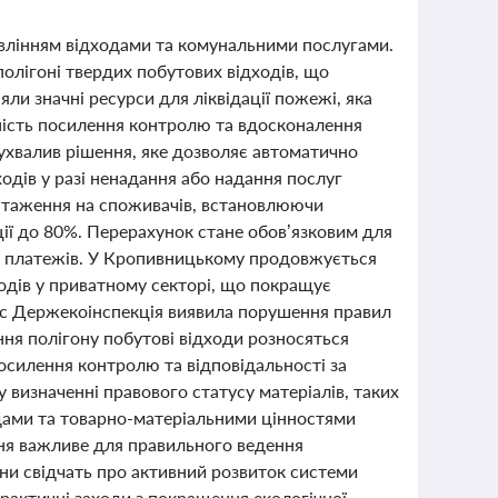
равлінням відходами та комунальними послугами.
олігоні твердих побутових відходів, що
ли значні ресурси для ліквідації пожежі, яка
ність посилення контролю та вдосконалення
ухвалив рішення, яке дозволяє автоматично
ходів у разі ненадання або надання послуг
вантаження на споживачів, встановлюючи
ії до 80%. Перерахунок стане обов’язковим для
их платежів. У Кропивницькому продовжується
дів у приватному секторі, що покращує
час Держекоінспекція виявила порушення правил
ня полігону побутові відходи розносяться
посилення контролю та відповідальності за
визначенні правового статусу матеріалів, таких
одами та товарно-матеріальними цінностями
ння важливе для правильного ведення
ни свідчать про активний розвиток системи
 практичні заходи з покращення екологічної