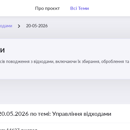
Про проєкт
Всі Теми
ходами
20-05-2026
ми
ів поводження з відходами, включаючи їх збирання, оброблення та 
20.05.2026 по темі: Управління відходами
но:
14627 джерел