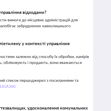
управління відходами?
сти-вимоги до місцевих адміністрацій для
 запобігає забрудненню навколишнього
ліетилену у контексті управління
остями залежно від способу їх обробки, намірів
ь, обліковують і продають, вони вважаються
вний список першоджерел з посиланнями та
 LIGA360.
міттєзвалищах, удосконалення комунальних