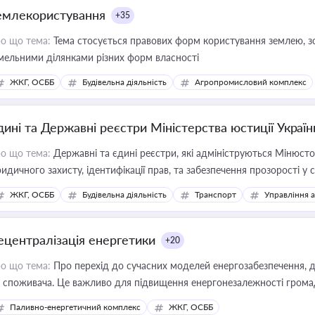
емлекористування
+35
о що тема:
Тема стосується правових форм користування землею, зо
мельними ділянками різних форм власності
ЖКГ, ОСББ
Будівельна діяльність
Агропромисловий комплекс
дині та Державні реєстри Міністерства юстиції Україн
о що тема:
Державні та єдині реєстри, які адмініструються Мінюсто
идичного захисту, ідентифікації прав, та забезпечення прозорості у с
ЖКГ, ОСББ
Будівельна діяльність
Транспорт
Управління 
ецентралізація енергетики
+20
о що тема:
Про перехід до сучасних моделей енергозабезпечення, д
 споживача. Це важливо для підвищення енергонезалежності громад,
имулювання розвитку відновлюваних джерел
Паливно-енергетичний комплекс
ЖКГ, ОСББ