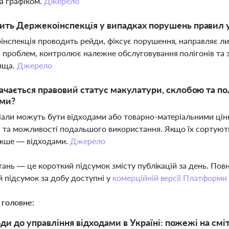
а графіком.
Джерело
ть Держекоінспекція у випадках порушень правил 
нспекція проводить рейди, фіксує порушення, направляє ли
 проблем, контролює належне обслуговування полігонів та
ища.
Джерело
ачається правовий статус макулатури, склобою та по
ами?
іали можуть бути відходами або товарно-матеріальними цінн
 та можливості подальшого використання. Якщо їх сортуют
акше — відходами.
Джерело
тань — це короткий підсумок змісту публікацій за день. По
 підсумок за добу доступні у
комерційній версії Платформи
 головне:
оди до управління відходами в Україні: пожежі на с