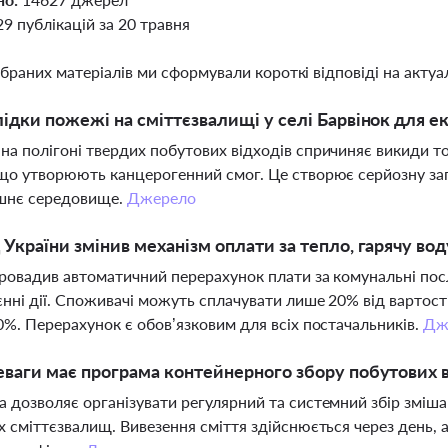
29 публікацій за 20 травня
ібраних матеріалів ми сформували короткі відповіді на актуал
лідки пожежі на сміттєзвалищі у селі Барвінок для ек
а полігоні твердих побутових відходів спричиняє викиди то
що утворюють канцерогенний смог. Це створює серйозну заг
шнє середовище.
Джерело
 України змінив механізм оплати за тепло, гарячу вод
ровадив автоматичний перерахунок плати за комунальні посл
єнні дії. Споживачі можуть сплачувати лише 20% від вартос
0%. Перерахунок є обов’язковим для всіх постачальників.
Дж
еваги має програма контейнерного збору побутових 
 дозволяє організувати регулярний та системний збір зміш
х сміттєзвалищ. Вивезення сміття здійснюється через день, 