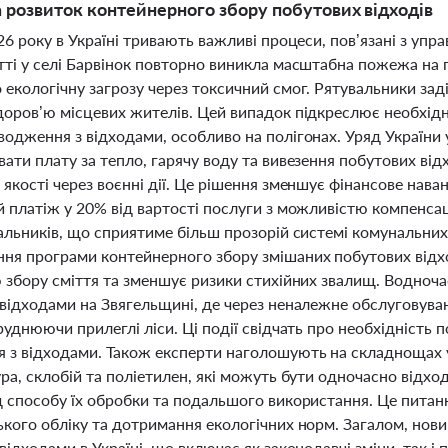
а розвиток контейнерного збору побутових відходів
26 року в Україні тривають важливі процеси, пов’язані з уп
тті у селі Барвінок повторно виникла масштабна пожежа на п
екологічну загрозу через токсичний смог. Рятувальники задія
доров’ю місцевих жителів. Цей випадок підкреслює необхід
водження з відходами, особливо на полігонах. Уряд України 
ати плату за тепло, гарячу воду та вивезення побутових від
 якості через воєнні дії. Це рішення зменшує фінансове на
й платіж у 20% від вартості послуги з можливістю компенсац
чальників, що сприятиме більш прозорій системі комунальн
ня програми контейнерного збору змішаних побутових відхо
ю збору сміття та зменшує ризики стихійних звалищ. Водно
 відходами на Звягельщині, де через неналежне обслуговуван
руднюючи прилеглі ліси. Ці події свідчать про необхідність 
 з відходами. Також експерти наголошують на складнощах у 
ура, склобій та поліетилен, які можуть бути одночасно відх
д способу їх обробки та подальшого використання. Це пита
ького обліку та дотримання екологічних норм. Загалом, нови
відходами в Україні, що включає як законодавчі зміни, так і