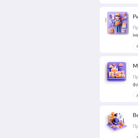
Р
Пр
ін
М
Пр
фу
В
Пр