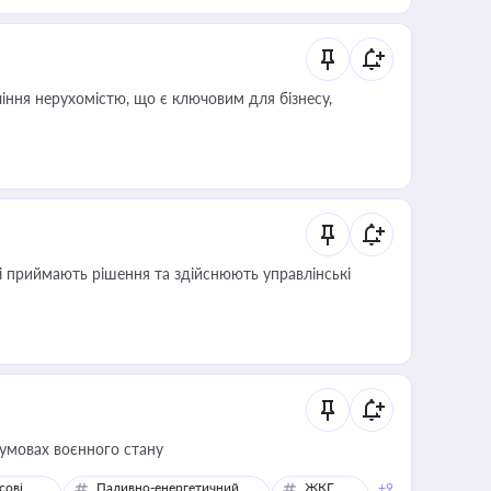
іння нерухомістю, що є ключовим для бізнесу,
кі приймають рішення та здійснюють управлінські
 умовах воєнного стану
сові
Паливно-енергетичний
ЖКГ,
+9