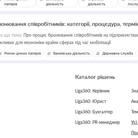
паперів
діяльність
діяльність
послу
ронювання співробітників: категорії, процедура, термі
о що тема:
Про процес бронювання співробітників на підприємствах,
жливих для економіки країни сферах під час мобілізації
Ринок цінних паперів
Банківська діяльність
Державна служба
Каталог рішень
Liga360: Керівник
Зн
Liga360: Юрист
Ак
Liga360: Бухгалтер
Тем
Liga360: PR-менеджер
Усі
Пол