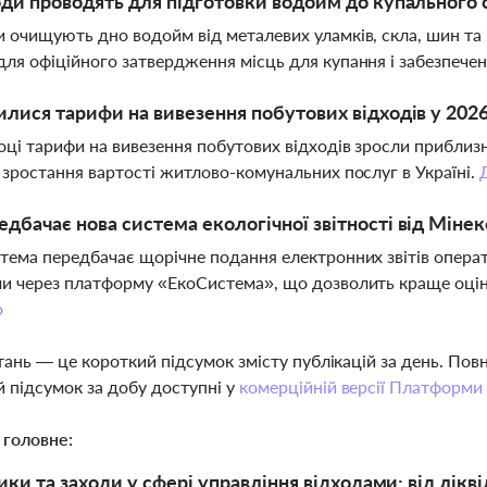
оди проводять для підготовки водойм до купального 
 очищують дно водойм від металевих уламків, скла, шин та 
ля офіційного затвердження місць для купання і забезпечен
илися тарифи на вивезення побутових відходів у 2026
оці тарифи на вивезення побутових відходів зросли приблизн
 зростання вартості житлово-комунальних послуг в Україні.
дбачає нова система екологічної звітності від Міне
тема передбачає щорічне подання електронних звітів опера
и через платформу «ЕкоСистема», що дозволить краще оціню
о
тань — це короткий підсумок змісту публікацій за день. По
 підсумок за добу доступні у
комерційній версії Платформи
 головне:
ики та заходи у сфері управління відходами: від лікв