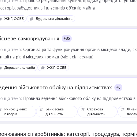
о що тема:
Правове регулювання купівлі, продажу, оренди та управл
весторів, забудовників і власників об’єктів майна
ЖКГ, ОСББ
Будівельна діяльність
ісцеве самоврядування
+85
о що тема:
Організація та функціонування органів місцевої влади, я
нкції на рівні місцевих громад (міст, сіл, селищ)
Державна служба
ЖКГ, ОСББ
едення військового обліку на підприємствах
+8
о що тема:
Правила ведення військового обліку на підприємствах в
Ринок цінних
Банківська
Страхова
Фінан
паперів
діяльність
діяльність
послу
ронювання співробітників: категорії, процедура, термі