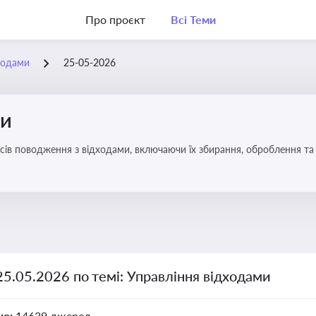
Про проєкт
Всі Теми
ходами
25-05-2026
ми
ів поводження з відходами, включаючи їх збирання, оброблення та 
25.05.2026 по темі: Управління відходами
но:
14639 джерел