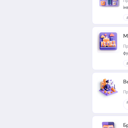
Пр
ін
М
Пр
фу
В
Пр
Б