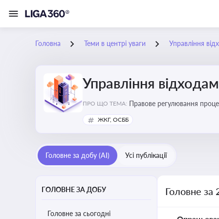
Головна
Теми в центрі уваги
Управління від
Управління відхода
Правове регулювання процес
ПРО ЩО ТЕМА:
ліцензування діяльності
ЖКГ, ОСББ
Головне за добу (AI)
Усі публікації
ГОЛОВНЕ ЗА ДОБУ
Головне за 
Головне за сьогодні
Опрацьова