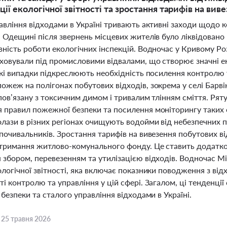
ії екологічної звітності та зростання тарифів на вив
авління відходами в Україні тривають активні заходи щодо 
а Одещині після звернень місцевих жителів було ліквідовано
ність роботи екологічних інспекцій. Водночас у Кривому Ро
ховували під промисловими відвалами, що створює значні еко
акі випадки підкреслюють необхідність посилення контролю 
жеж на полігонах побутових відходів, зокрема у селі Барві
 пов’язану з токсичним димом і тривалим тлінням сміття. Р
 правил пожежної безпеки та посилення моніторингу таких об
олази в різних регіонах очищують водойми від небезпечних
почивальників. Зростання тарифів на вивезення побутових в
утримання житлово-комунального фонду. Це ставить додатко
 збором, перевезенням та утилізацією відходів. Водночас М
ологічної звітності, яка включає показники поводження з в
і контролю та управління у цій сфері. Загалом, ці тенденці
 безпеки та сталого управління відходами в Україні.
,
25 травня 2026