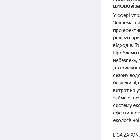
цифровізац
У сфері упр
Зокрема, н
про ефектив
роками при
відходів. Т
Проблеми по
небезпеку,
дотримання
сезону вод
безпеки від
витрат на 
займаються
систему ек
ефективност
екологічної
LIGA ZAKON