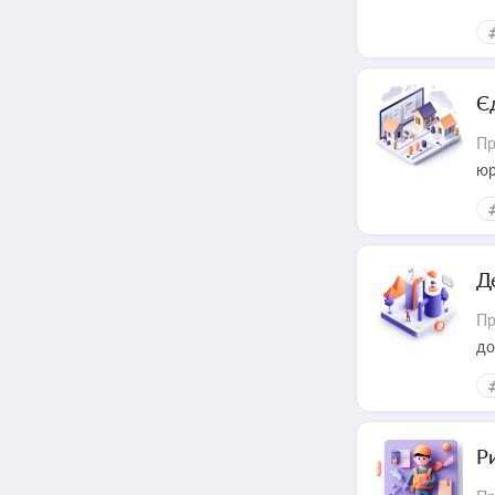
Є
Пр
юр
Д
Пр
до
ст
Р