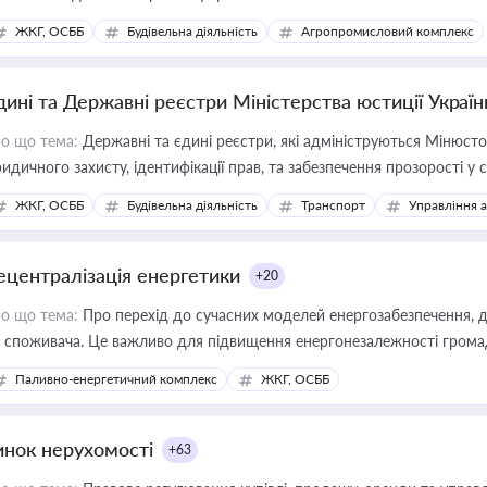
ЖКГ, ОСББ
Будівельна діяльність
Агропромисловий комплекс
дині та Державні реєстри Міністерства юстиції Україн
о що тема:
Державні та єдині реєстри, які адмініструються Мінюсто
идичного захисту, ідентифікації прав, та забезпечення прозорості у с
ЖКГ, ОСББ
Будівельна діяльність
Транспорт
Управління 
ецентралізація енергетики
+20
о що тема:
Про перехід до сучасних моделей енергозабезпечення, д
 споживача. Це важливо для підвищення енергонезалежності громад,
имулювання розвитку відновлюваних джерел
Паливно-енергетичний комплекс
ЖКГ, ОСББ
инок нерухомості
+63