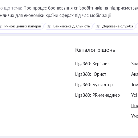
о що тема:
Про процес бронювання співробітників на підприємствах,
жливих для економіки країни сферах під час мобілізації
Ринок цінних паперів
Банківська діяльність
Державна служба
Каталог рішень
Liga360: Керівник
Зн
Liga360: Юрист
Ак
Liga360: Бухгалтер
Тем
Liga360: PR-менеджер
Усі
Пол
Умо