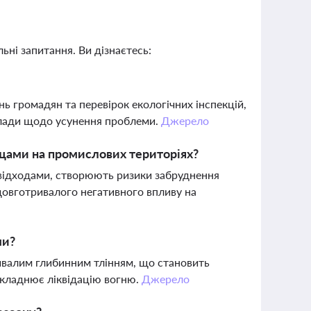
ьні запитання. Ви дізнаєтесь:
нь громадян та перевірок екологічних інспекцій,
 влади щодо усунення проблеми.
Джерело
ищами на промислових територіях?
 відходами, створюють ризики забруднення
довготривалого негативного впливу на
ми?
валим глибинним тлінням, що становить
складнює ліквідацію вогню.
Джерело