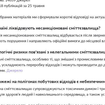
18 публікацій за 25 травня
ібраних матеріалів ми сформували короткі відповіді на актуал
раїні ліквідовують несанкціоновані сміттєзвалища?
ія несанкціонованих сміттєзвалищ відбувається після зверне
ують порушення і направляють офіційні вимоги до місцевої
логічні ризики пов’язані з нелегальними сміттєзвал
ні сміттєзвалища, особливо ті, що змішані з промисловими
, ускладнюють переробку відходів і можуть призводити до 
еми.
Джерело
жежі на полігонах побутових відходів є небезпечни
а сміттєзвалищах супроводжуються токсичним димом і три
для здоров'я людей і навколишнього середовища, а також у