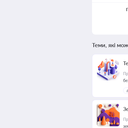
Теми, які мож
Т
Пр
бе
З
Пр
зе