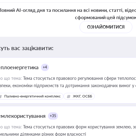
Повний AI-огляд дня та посилання на всі новини, статті, віде
сформований цей підсумо
ОЗНАЙОМИТИСЯ
уть вас зацікавити:
еплоенергетика
+4
о що тема:
Тема стосується правового регулювання сфери теплопост
зпеки, економіки підприємств та дотримання законодавчих вимог у
Паливно-енергетичний комплекс
ЖКГ, ОСББ
емлекористування
+35
о що тема:
Тема стосується правових форм користування землею, зо
мельними ділянками різних форм власності