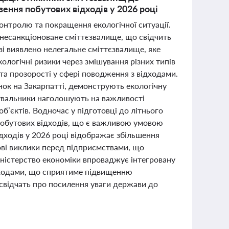
езення побутових відходів у 2026 році
контролю та покращення екологічної ситуації.
 несанкціоноване сміттєзвалище, що свідчить
зі виявлено нелегальне сміттєзвалище, яке
логічні ризики через змішування різних типів
та прозорості у сфері поводження з відходами.
нок на Закарпатті, демонструють екологічну
ятувальники наголошують на важливості
’єктів. Водночас у підготовці до літнього
 побутових відходів, що є важливою умовою
ідходів у 2026 році відображає збільшення
ві виклики перед підприємствами, що
іністерство економіки впроваджує інтегровану
ідходами, що сприятиме підвищенню
ї свідчать про посилення уваги держави до