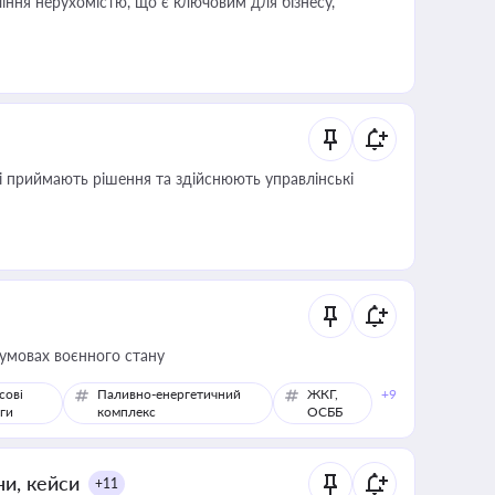
іння нерухомістю, що є ключовим для бізнесу,
кі приймають рішення та здійснюють управлінські
 умовах воєнного стану
сові
Паливно-енергетичний
ЖКГ,
+9
ги
комплекс
ОСББ
ни, кейси
+11