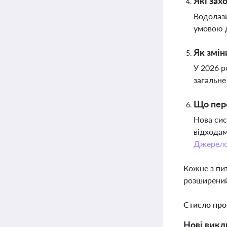
Які зах
Водолази
умовою д
Як змін
У 2026 р
загальне
Що пере
Нова сис
відходам
Джерел
Кожне з пи
розширений
Стисло про
Нові викл