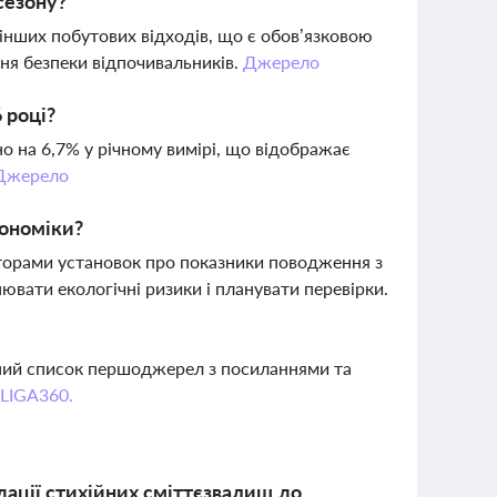
сезону?
інших побутових відходів, що є обов’язковою
ня безпеки відпочивальників.
Джерело
 році?
о на 6,7% у річному вимірі, що відображає
Джерело
кономіки?
торами установок про показники поводження з
вати екологічні ризики і планувати перевірки.
вний список першоджерел з посиланнями та
 LIGA360.
ідації стихійних сміттєзвалищ до