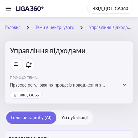
ВХІД ДО LIGA360
Головна
Теми в центрі уваги
Управління відходами
Управління відходами
ПРО ЩО ТЕМА:
Правове регулювання процесів поводження з
відходами, включаючи їх збирання, оброблення та
ЖКГ, ОСББ
утилізацію, дотримання екологічних вимог та
ліцензування діяльності
Головне за добу (AI)
Усі публікації