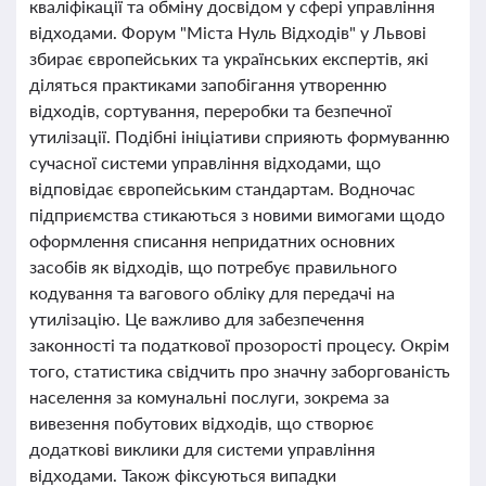
кваліфікації та обміну досвідом у сфері управління
відходами. Форум "Міста Нуль Відходів" у Львові
збирає європейських та українських експертів, які
діляться практиками запобігання утворенню
відходів, сортування, переробки та безпечної
утилізації. Подібні ініціативи сприяють формуванню
сучасної системи управління відходами, що
відповідає європейським стандартам. Водночас
підприємства стикаються з новими вимогами щодо
оформлення списання непридатних основних
засобів як відходів, що потребує правильного
кодування та вагового обліку для передачі на
утилізацію. Це важливо для забезпечення
законності та податкової прозорості процесу. Окрім
того, статистика свідчить про значну заборгованість
населення за комунальні послуги, зокрема за
вивезення побутових відходів, що створює
додаткові виклики для системи управління
відходами. Також фіксуються випадки