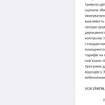
тривала дві
оцінила зби
звинувачуют
важливість
заходи щод
державного
контролю та
стандартам
конкуренто
тарифів на 
пов’язано з
програми дл
відходів у
небезпечни
LIGA ZAKON