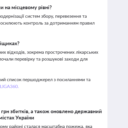
и на місцевому рівні?
дернізації систем збору, перевезення та
а посилюють контроль за дотриманням правил
ліщиках?
их відходів, зокрема прострочених лікарських
почали перевірку та розшукові заходи для
вний список першоджерел з посиланнями та
 LIGA360.
н грн збитків, а також оновлено державний
містах України
ькому районі сталася масштабна пожежа, яка