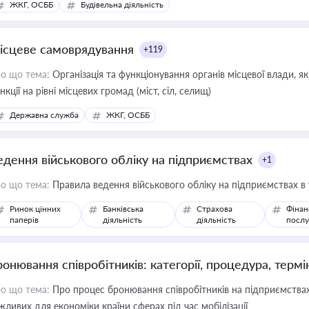
ЖКГ, ОСББ
Будівельна діяльність
ісцеве самоврядування
+119
о що тема:
Організація та функціонування органів місцевої влади, я
нкції на рівні місцевих громад (міст, сіл, селищ)
Державна служба
ЖКГ, ОСББ
едення військового обліку на підприємствах
+1
о що тема:
Правила ведення військового обліку на підприємствах в
Ринок цінних
Банківська
Страхова
Фінан
паперів
діяльність
діяльність
послу
ронювання співробітників: категорії, процедура, термі
о що тема:
Про процес бронювання співробітників на підприємствах,
жливих для економіки країни сферах під час мобілізації