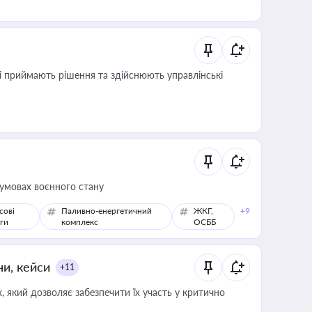
кі приймають рішення та здійснюють управлінські
 умовах воєнного стану
сові
Паливно-енергетичний
ЖКГ,
+9
ги
комплекс
ОСББ
ни, кейси
+11
 який дозволяє забезпечити їх участь у критично