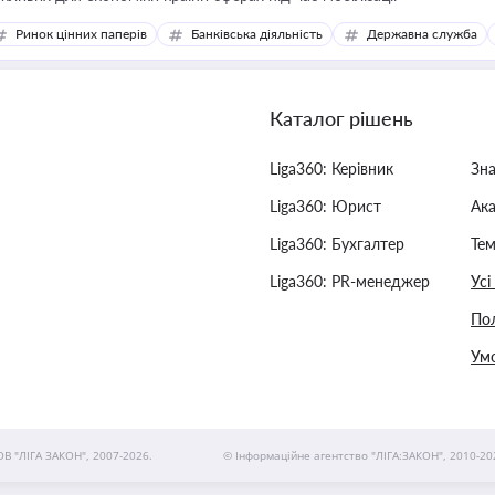
Ринок цінних паперів
Банківська діяльність
Державна служба
Каталог рішень
Liga360: Керівник
Зн
Liga360: Юрист
Ак
Liga360: Бухгалтер
Тем
Liga360: PR-менеджер
Усі
Пол
Умо
ОВ "ЛІГА ЗАКОН", 2007-2026.
© Інформаційне агентство "ЛІГА:ЗАКОН", 2010-20