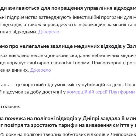
оди вживаються для покращення управління відходам
ні підприємства затверджують інвестиційні програми для мо
ії відходів, а також впроваджують інформаційні кампанії т
ння з відходами.
Джерело
мо про нелегальне звалище медичних відходів у За
ках виявлено несанкціоноване скидання небезпечних медичн
 що порушує санітарно-екологічні норми. Правоохоронці роз
ення винних.
Джерело
тань — це короткий підсумок змісту публікацій за день. По
 підсумок за добу доступні у
комерційній версії Платформи
 головне:
 пожежа на полігоні відходів у Дніпрі завдала 8 мл
г повітря та зростають тарифи на вивезення сміття у 
25 року на полігоні твердих побутових відходів у Дніпровс