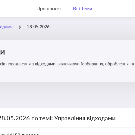
Про проєкт
Всі Теми
ходами
28-05-2026
ми
ів поводження з відходами, включаючи їх збирання, оброблення та 
28.05.2026 по темі: Управління відходами
но:
14658 джерел