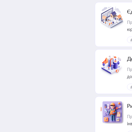
Є
Пр
юр
Д
Пр
до
ст
Р
Пр
ін