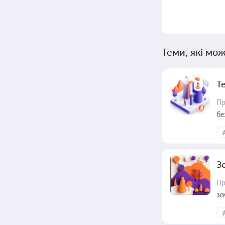
Теми, які мож
Т
Пр
бе
З
Пр
зе