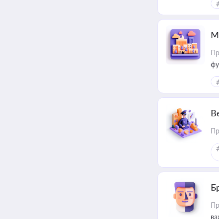
М
Пр
фу
В
Пр
Б
Пр
ва