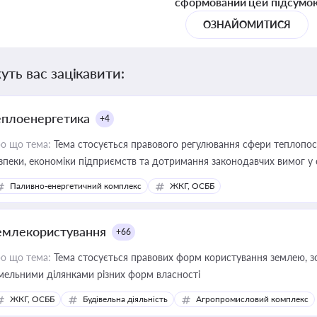
сформований цей підсумо
ОЗНАЙОМИТИСЯ
уть вас зацікавити:
еплоенергетика
+4
о що тема:
Тема стосується правового регулювання сфери теплопост
зпеки, економіки підприємств та дотримання законодавчих вимог у
Паливно-енергетичний комплекс
ЖКГ, ОСББ
емлекористування
+66
о що тема:
Тема стосується правових форм користування землею, зо
мельними ділянками різних форм власності
ЖКГ, ОСББ
Будівельна діяльність
Агропромисловий комплекс