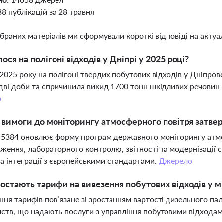
38 публікацій за 28 травня
ібраних матеріалів ми сформували короткі відповіді на актуал
ося на полігоні відходів у Дніпрі у 2025 році?
 2025 року на полігоні твердих побутових відходів у Дніпр
дві доби та спричинила викид 1700 тонн шкідливих речовин у
о
і вимоги до моніторингу атмосферного повітря затв
5384 оновлює форму програм державного моніторингу атмо
ження, лабораторного контролю, звітності та модернізації
та інтеграції з європейськими стандартами.
Джерело
остають тарифи на вивезення побутових відходів у м
ня тарифів пов’язане зі зростанням вартості дизельного па
ств, що надають послуги з управління побутовими відхода