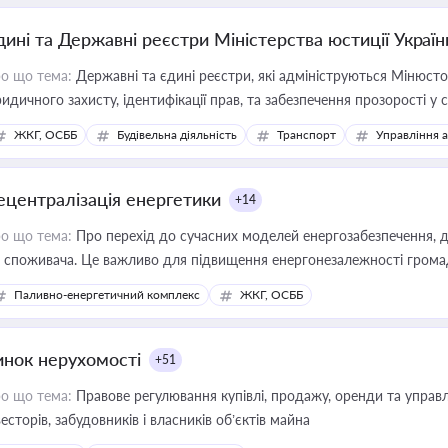
дині та Державні реєстри Міністерства юстиції Україн
о що тема:
Державні та єдині реєстри, які адмініструються Мінюсто
идичного захисту, ідентифікації прав, та забезпечення прозорості у с
ЖКГ, ОСББ
Будівельна діяльність
Транспорт
Управління 
ецентралізація енергетики
+14
о що тема:
Про перехід до сучасних моделей енергозабезпечення, д
 споживача. Це важливо для підвищення енергонезалежності громад,
имулювання розвитку відновлюваних джерел
Паливно-енергетичний комплекс
ЖКГ, ОСББ
инок нерухомості
+51
о що тема:
Правове регулювання купівлі, продажу, оренди та управл
весторів, забудовників і власників об’єктів майна