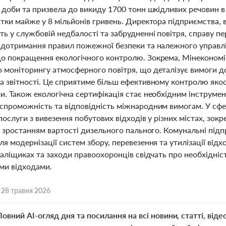
 доби та призвела до викиду 1700 тонн шкідливих речовин в
тки майже у 8 мільйонів гривень. Директора підприємства, 
ь у службовій недбалості та забрудненні повітря, справу п
 дотримання правил пожежної безпеки та належного управлі
о покращення екологічного контролю. Зокрема, Мінеконом
 моніторингу атмосферного повітря, що деталізує вимоги 
 звітності. Це сприятиме більш ефективному контролю якост
и. Також екологічна сертифікація стає необхідним інструме
спроможність та відповідність міжнародним вимогам. У сфе
послуги з вивезення побутових відходів у різних містах, зо
і зростанням вартості дизельного пального. Комунальні під
я модернізації систем збору, перевезення та утилізації ві
 Заліщиках та заходи правоохоронців свідчать про необхідн
ми відходами.
,
28 травня 2026
Повний AI-огляд дня та посилання на всі новини, статті, віде