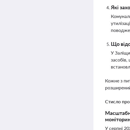
Які зах
Комуналь
утилізац
поводже
Що відо
У Заліщи
засобів,
встановл
Кожне з пи
розширений
Стисло про
Масштабна
моніторин
У серпні 20