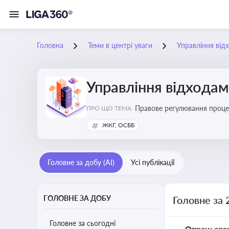
Головна
Теми в центрі уваги
Управління від
Управління відхода
Правове регулювання процес
ПРО ЩО ТЕМА:
ліцензування діяльності
ЖКГ, ОСББ
Головне за добу (AI)
Усі публікації
ГОЛОВНЕ ЗА ДОБУ
Головне за 
Головне за сьогодні
Опрацьова