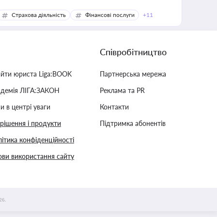
Страхова діяльність
Фінансові послуги
+11
Співробітництво
айти юриста Liga:BOOK
Партнерська мережа
адемія ЛІГА:ЗАКОН
Реклама та PR
и в центрі уваги
Контакти
 рішення і продукти
Підтримка абонентів
ітика конфіденційності
ви використання сайту
26.