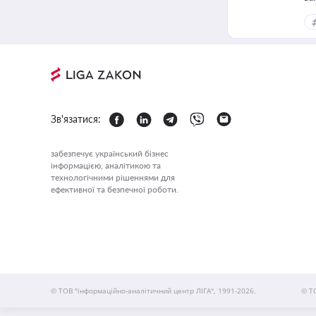
Зв'язатися:
забезпечує український бізнес
інформацією, аналітикою та
технологічними рішеннями для
ефективної та безпечної роботи.
© ТОВ "інформаційно-аналітичний центр ЛІГА", 1991-2026.
© Т