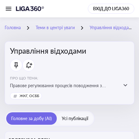
ВХІД ДО LIGA360
Головна
Теми в центрі уваги
Управління відходами
Управління відходами
ПРО ЩО ТЕМА:
Правове регулювання процесів поводження з
відходами, включаючи їх збирання, оброблення та
ЖКГ, ОСББ
утилізацію, дотримання екологічних вимог та
ліцензування діяльності
Головне за добу (AI)
Усі публікації