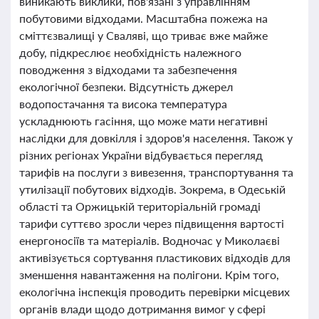
виникають виклики, пов'язані з управлінням
побутовими відходами. Масштабна пожежа на
сміттєзвалищі у Сваляві, що триває вже майже
добу, підкреслює необхідність належного
поводження з відходами та забезпечення
екологічної безпеки. Відсутність джерел
водопостачання та висока температура
ускладнюють гасіння, що може мати негативні
наслідки для довкілля і здоров'я населення. Також у
різних регіонах України відбувається перегляд
тарифів на послуги з вивезення, транспортування та
утилізації побутових відходів. Зокрема, в Одеській
області та Оржицькій територіальній громаді
тарифи суттєво зросли через підвищення вартості
енергоносіїв та матеріалів. Водночас у Миколаєві
активізується сортування пластикових відходів для
зменшення навантаження на полігони. Крім того,
екологічна інспекція проводить перевірки місцевих
органів влади щодо дотримання вимог у сфері