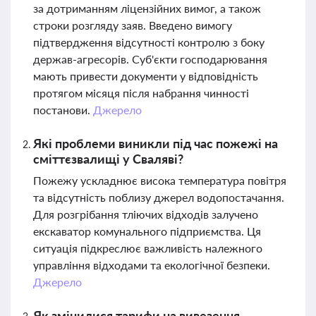
за дотриманням ліцензійних вимог, а також
строки розгляду заяв. Введено вимогу
підтвердження відсутності контролю з боку
держав-агресорів. Суб'єкти господарювання
мають привести документи у відповідність
протягом місяця після набрання чинності
постанови.
Джерело
Які проблеми виникли під час пожежі на
сміттєзвалищі у Сваляві?
Пожежу ускладнює висока температура повітря
та відсутність поблизу джерел водопостачання.
Для розгрібання тліючих відходів залучено
екскаватор комунального підприємства. Ця
ситуація підкреслює важливість належного
управління відходами та екологічної безпеки.
Джерело
Як змінилися тарифи на вивезення