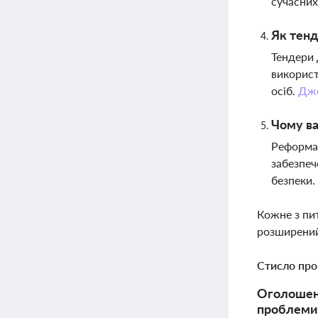
сучасних
Як тенд
Тендери 
використ
осіб.
Дж
Чому ва
Реформа 
забезпеч
безпеки.
Кожне з пи
розширений
Стисло про
Оголошено
проблеми 