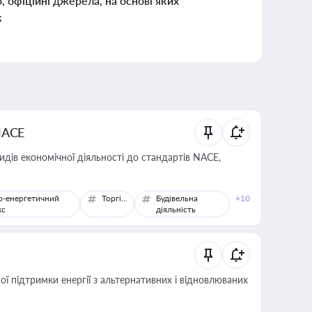
о, офіційні джерела, на основі яких
к
NACE
идів економічної діяльності до стандартів NACE,
о-енергетичний
Торгівля
Будівельна
+10
кс
діяльність
 підтримки енергії з альтернативних і відновлюваних