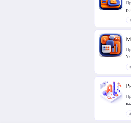
Пр
ре
М
Пр
Ук
ін
Ри
Пр
ва