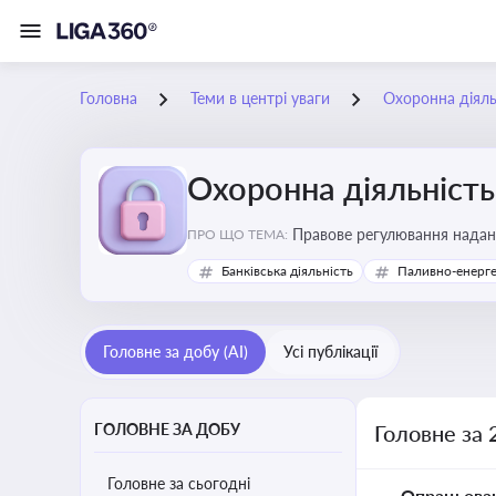
Головна
Теми в центрі уваги
Охоронна діяль
Охоронна діяльність
Правове регулювання надання
ПРО ЩО ТЕМА:
фізичної охорони
Банківська діяльність
Паливно-енерг
Головне за добу (AI)
Усі публікації
ГОЛОВНЕ ЗА ДОБУ
Головне за 
Головне за сьогодні
Опрацьова