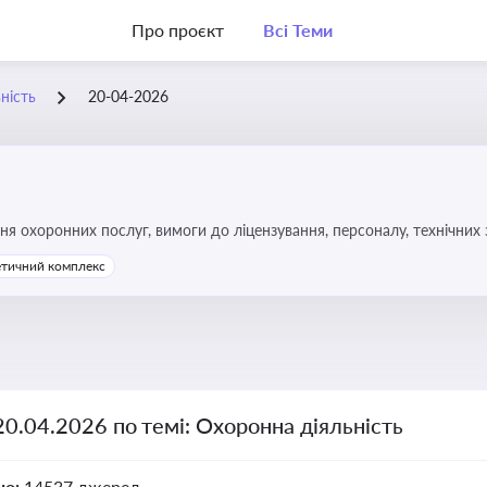
Про проєкт
Всі Теми
ність
20-04-2026
 охоронних послуг, вимоги до ліцензування, персоналу, технічних за
етичний комплекс
20.04.2026 по темі: Охоронна діяльність
но:
14537 джерел