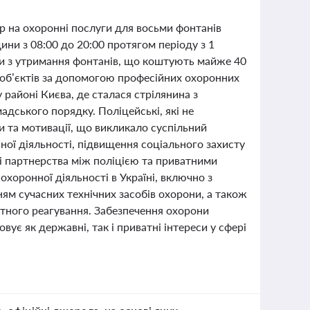
р на охоронні послуги для восьми фонтанів
ини з 08:00 до 20:00 протягом періоду з 1
и з утримання фонтанів, що коштують майже 40
х об’єктів за допомогою професійних охоронних
у районі Києва, де сталася стрілянина з
адського порядку. Поліцейські, які не
и та мотивації, що викликало суспільний
ої діяльності, підвищення соціального захисту
і партнерства між поліцією та приватними
хоронної діяльності в Україні, включно з
м сучасних технічних засобів охорони, а також
тного реагування. Забезпечення охорони
вує як державні, так і приватні інтереси у сфері