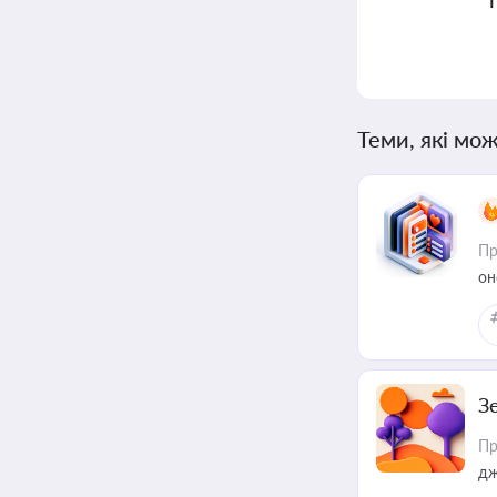
Теми, які мож
Пр
он
З
Пр
дж