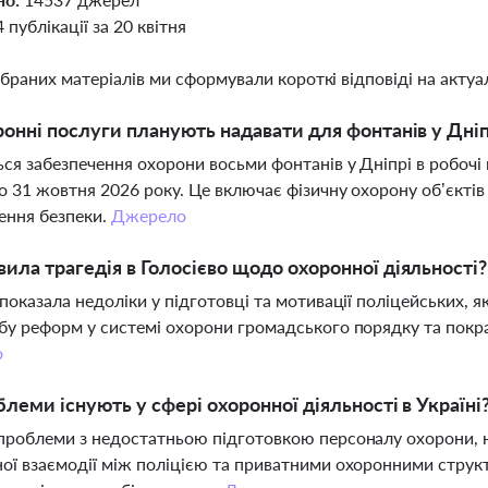
4 публікації за 20 квітня
ібраних матеріалів ми сформували короткі відповіді на актуал
ронні послуги планують надавати для фонтанів у Дніп
ся забезпечення охорони восьми фонтанів у Дніпрі в робочі 
о 31 жовтня 2026 року. Це включає фізичну охорону об’єкті
ення безпеки.
Джерело
ила трагедія в Голосієво щодо охоронної діяльності?
 показала недоліки у підготовці та мотивації поліцейських, я
бу реформ у системі охорони громадського порядку та покр
о
блеми існують у сфері охоронної діяльності в Україні
проблеми з недостатньою підготовкою персоналу охорони, н
ої взаємодії між поліцією та приватними охоронними струк