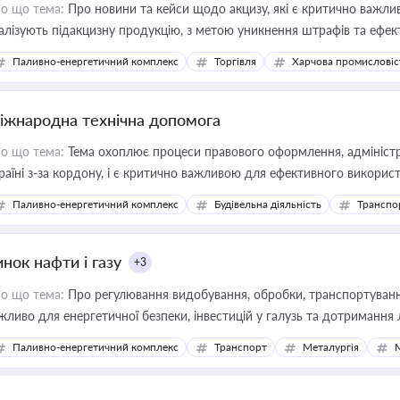
о що тема:
Про новини та кейси щодо акцизу, які є критично важли
алізують підакцизну продукцію, з метою уникнення штрафів та ефек
Паливно-енергетичний комплекс
Торгівля
Харчова промисловіс
іжнародна технічна допомога
о що тема:
Тема охоплює процеси правового оформлення, адміністр
раїні з-за кордону, і є критично важливою для ефективного використ
фраструктурних проєктів
Паливно-енергетичний комплекс
Будівельна діяльність
Транспо
нок нафти і газу
+3
о що тема:
Про регулювання видобування, обробки, транспортування
жливо для енергетичної безпеки, інвестицій у галузь та дотримання 
Паливно-енергетичний комплекс
Транспорт
Металургія