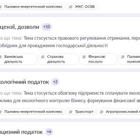
Паливно-енергетичний комплекс
ЖКГ, ОСББ
цензії, дозволи
+10
о що тема:
Тема стосується правового регулювання отримання, пере
обхідних для провадження господарської діяльності
Банківська
Страхова
Фінансові
Паливн
діяльність
діяльність
послуги
компле
кологічний податок
+2
о що тема:
Тема стосується обов’язку підприємств сплачувати еколо
жлива для екологічного контролю бізнесу, формування фінансової 
конодавства
Паливно-енергетичний комплекс
Транспорт
Агропромисловий 
кцизний податок
+6