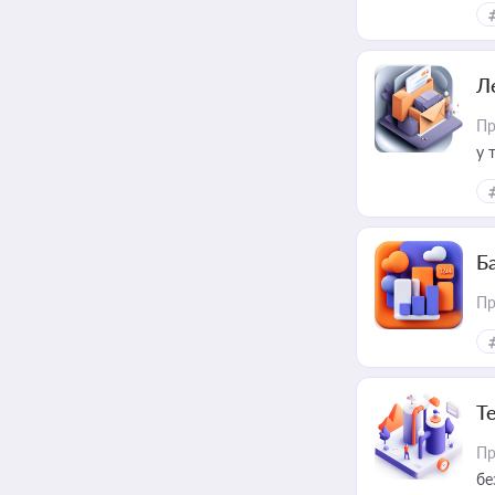
Л
Пр
у 
ри
Ба
Пр
Т
Пр
бе