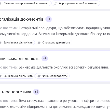
Паливно-енергетичний комплекс
Агропромисловий комплекс
егалізація документів
+1
о що тема:
Нотаріальні процедури, що забезпечують юридичну чинні
тому числі за кордоном. Актуальна інформація дозволяє бізнесу т
зиків недійсності та забезпечувати їх належне прийняття органами 
Банківська діяльність
Страхова діяльність
нківська діяльність
+4
о що тема:
Банківська діяльність охоплює всі аспекти регулювання, 
Банківська діяльність
Фінансові послуги
еплоенергетика
+1
о що тема:
Тема стосується правового регулювання сфери теплопост
зпеки, економіки підприємств та дотримання законодавчих вимог у