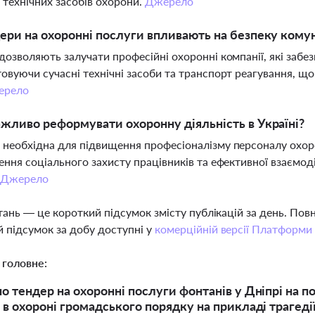
 технічних засобів охорони.
Джерело
ери на охоронні послуги впливають на безпеку комун
дозволяють залучати професійні охоронні компанії, які забе
овуючи сучасні технічні засоби та транспорт реагування, що
ерело
жливо реформувати охоронну діяльність в Україні?
необхідна для підвищення професіоналізму персоналу охор
ення соціального захисту працівників та ефективної взаємо
Джерело
тань — це короткий підсумок змісту публікацій за день. По
 підсумок за добу доступні у
комерційній версії Платформи
 головне:
 тендер на охоронні послуги фонтанів у Дніпрі на по
в охороні громадського порядку на прикладі трагедії