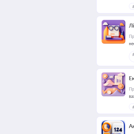
Лі
Пр
не
Е
Пр
ва
за
А