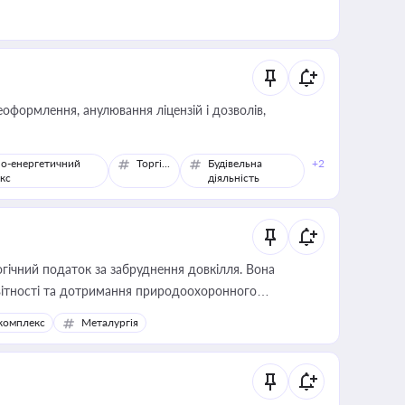
оформлення, анулювання ліцензій і дозволів,
о-енергетичний
Торгівля
Будівельна
+2
кс
діяльність
гічний податок за забруднення довкілля. Вона
звітності та дотримання природоохоронного
комплекс
Металургія