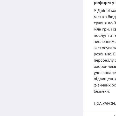
реформ у 
У Дніпрі к
міста з бюд
травня до 
млн грн, і 
послуг та т
численними 
застосувал
резонанс. 
персоналу 
охоронними 
удосконале
підвищення
фізичних ос
безпеки.
LIGA ZAKON