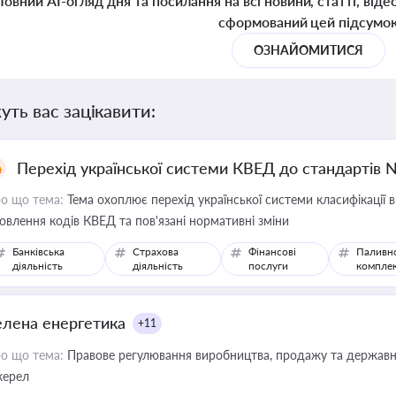
Повний AI-огляд дня та посилання на всі новини, статті, віде
сформований цей підсумо
ОЗНАЙОМИТИСЯ
уть вас зацікавити:
Перехід української системи КВЕД до стандартів 
о що тема:
Тема охоплює перехід української системи класифікації в
овлення кодів КВЕД та пов'язані нормативні зміни
Банківська
Страхова
Фінансові
Паливн
діяльність
діяльність
послуги
компле
елена енергетика
+11
о що тема:
Правове регулювання виробництва, продажу та державної
ерел