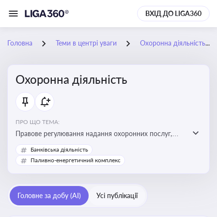
ВХІД ДО LIGA360
Головна
Теми в центрі уваги
Охоронна діяльність
Охоронна діяльність
ПРО ЩО ТЕМА:
Правове регулювання надання охоронних послуг,
вимоги до ліцензування, персоналу, технічних засобів
Банківська діяльність
охорони та організації пультової й фізичної охорони
Паливно-енергетичний комплекс
Головне за добу (AI)
Усі публікації