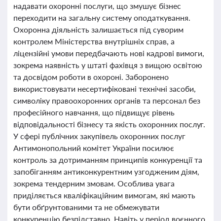
надавати охоронні послуги, що змушує бізнес
переходити на загальну систему оподаткування.
Охоронна діяльність залишається під суворим
контролем Міністерства внутрішніх справ, а
ліцензійні умови передбачають нові кадрові вимоги,
зокрема наявність у штаті фахівця з вищою освітою
та досвідом роботи в охороні. Заборонено
використовувати несертифіковані технічні засоби,
символіку правоохоронних органів та персонал без
професійного навчання, що підвищує рівень
відповідальності бізнесу та якість охоронних послуг.
У сфері публічних закупівель охоронних послуг
Антимонопольний комітет України посилює
контроль за дотриманням принципів конкуренції та
запобіганням антиконкурентним узгодженим діям,
зокрема тендерним змовам. Особлива увага
приділяється кваліфікаційним вимогам, які мають
бути обґрунтованими та не обмежувати
конкуренцію безпідставно. Навіть у період воєнного