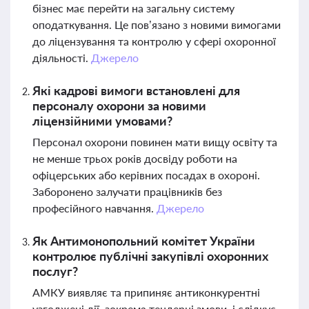
бізнес має перейти на загальну систему
оподаткування. Це пов’язано з новими вимогами
до ліцензування та контролю у сфері охоронної
діяльності.
Джерело
Які кадрові вимоги встановлені для
персоналу охорони за новими
ліцензійними умовами?
Персонал охорони повинен мати вищу освіту та
не менше трьох років досвіду роботи на
офіцерських або керівних посадах в охороні.
Заборонено залучати працівників без
професійного навчання.
Джерело
Як Антимонопольний комітет України
контролює публічні закупівлі охоронних
послуг?
АМКУ виявляє та припиняє антиконкурентні
узгоджені дії, зокрема тендерні змови, і слідкує