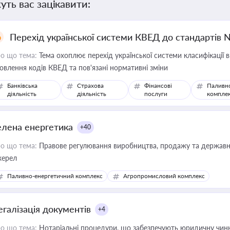
уть вас зацікавити:
Перехід української системи КВЕД до стандартів 
о що тема:
Тема охоплює перехід української системи класифікації в
овлення кодів КВЕД та пов'язані нормативні зміни
Банківська
Страхова
Фінансові
Паливн
діяльність
діяльність
послуги
компле
елена енергетика
+40
о що тема:
Правове регулювання виробництва, продажу та державної
ерел
Паливно-енергетичний комплекс
Агропромисловий комплекс
егалізація документів
+4
о що тема:
Нотаріальні процедури, що забезпечують юридичну чинні