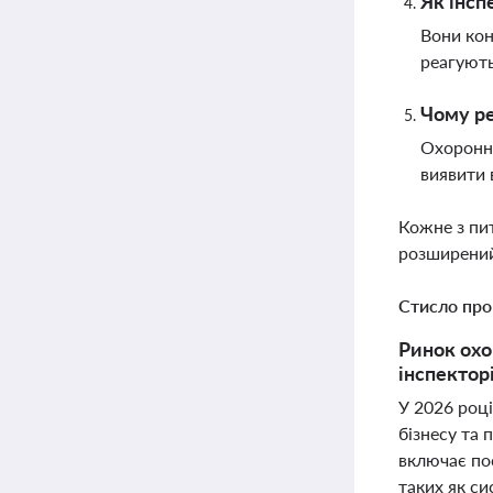
Як інсп
Вони кон
реагують
Чому ре
Охоронна
виявити 
Кожне з пи
розширений
Стисло про
Ринок охо
інспекторі
У 2026 році
бізнесу та
включає по
таких як с