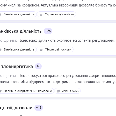
тому числі за кордоном. Актуальна інформація дозволяє бізнесу т
зиків недійсності та забезпечувати їх належне прийняття органами 
Банківська діяльність
Страхова діяльність
нківська діяльність
+26
о що тема:
Банківська діяльність охоплює всі аспекти регулювання, 
Банківська діяльність
Фінансові послуги
еплоенергетика
+6
о що тема:
Тема стосується правового регулювання сфери теплопост
зпеки, економіки підприємств та дотримання законодавчих вимог у
Паливно-енергетичний комплекс
ЖКГ, ОСББ
цензії, дозволи
+41