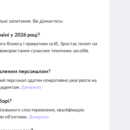
ьні запитання. Ви дізнаєтесь:
аїні у 2026 році?
о бізнесу і приватних осіб. Зростає попит на
використання сучасних технічних засобів.
овленим персоналом?
ний персонал здатен оперативно реагувати на
нцидентам.
Джерело
борі?
лізованого спостереження, кваліфікацію
ми об’єктами.
Джерело