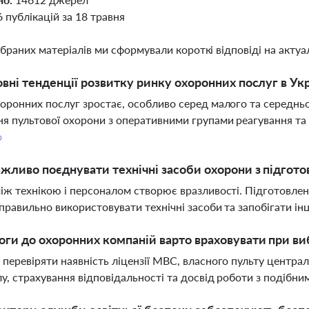
6 публікацій за 18 травня
ібраних матеріалів ми сформували короткі відповіді на актуал
овні тенденції розвитку ринку охоронних послуг в Укр
оронних послуг зростає, особливо серед малого та середньог
я пультової охорони з оперативними групами реагування та 
о
жливо поєднувати технічні засоби охорони з підгот
іж технікою і персоналом створює вразливості. Підготовле
 правильно використовувати технічні засоби та запобігати і
оги до охоронних компаній варто враховувати при ви
перевіряти наявність ліцензії МВС, власного пульту центра
у, страхування відповідальності та досвід роботи з подібни