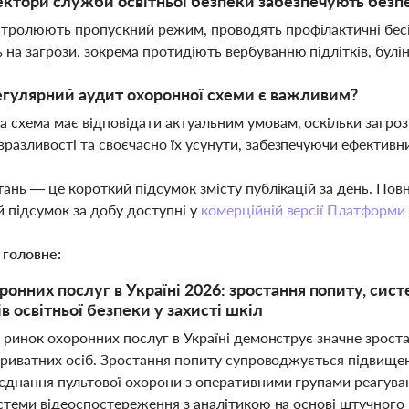
ектори служби освітньої безпеки забезпечують безп
тролюють пропускний режим, проводять профілактичні бесі
 на загрози, зокрема протидіють вербуванню підлітків, бул
гулярний аудит охоронної схеми є важливим?
 схема має відповідати актуальним умовам, оскільки загро
вразливості та своєчасно їх усунути, забезпечуючи ефективн
тань — це короткий підсумок змісту публікацій за день. По
 підсумок за добу доступні у
комерційній версії Платформи
 головне:
ронних послуг в Україні 2026: зростання попиту, сист
в освітньої безпеки у захисті шкіл
 ринок охоронних послуг в Україні демонструє значне зрост
 приватних осіб. Зростання попиту супроводжується підвище
єднання пультової охорони з оперативними групами реагуван
истеми відеоспостереження з аналітикою на основі штучного 