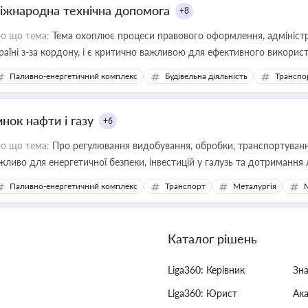
іжнародна технічна допомога
+8
о що тема:
Тема охоплює процеси правового оформлення, адміністр
раїні з-за кордону, і є критично важливою для ефективного використ
фраструктурних проєктів
Паливно-енергетичний комплекс
Будівельна діяльність
Транспо
нок нафти і газу
+6
о що тема:
Про регулювання видобування, обробки, транспортування
жливо для енергетичної безпеки, інвестицій у галузь та дотримання 
Паливно-енергетичний комплекс
Транспорт
Металургія
Каталог рішень
Liga360: Керівник
Зн
Liga360: Юрист
Ак