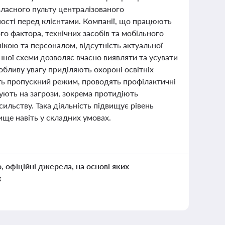
власного пульту централізованого
ності перед клієнтами. Компанії, що працюють
о фактора, технічних засобів та мобільного
нікою та персоналом, відсутність актуальної
нної схеми дозволяє вчасно виявляти та усувати
обливу увагу приділяють охороні освітніх
ть пропускний режим, проводять профілактичні
гують на загрози, зокрема протидіють
сильству. Така діяльність підвищує рівень
ище навіть у складних умовах.
о, офіційні джерела, на основі яких
к