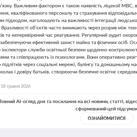
’язку. Важливим фактором є також наявність ліцензії МВС, 
ння, кваліфікованого персоналу та страхування відповідаль
м підходом, наголошують на важливості інтеграції людськог
 Вразливості об’єктів часто виникають через розрив між тех
ів та неперевірений час реагування. Регулярний аудит охоро
забезпечуючи ефективний захист майна та фізичних осіб. Ос
де інспектори служби освітньої безпеки щоденно контролюю
чнями та співпрацюють із психологами. Вони оперативно реа
підлітків через соціальні мережі, булінгу та домашньому на
колах і довіру батьків, створюючи безпечне освітнє середов
,
18 травня 2026
Повний AI-огляд дня та посилання на всі новини, статті, віде
сформований цей підсумо
ОЗНАЙОМИТИСЯ