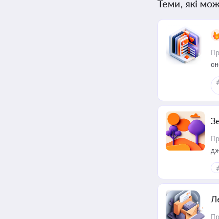
Теми, які мож
Пр
он
З
Пр
дж
Л
Пр