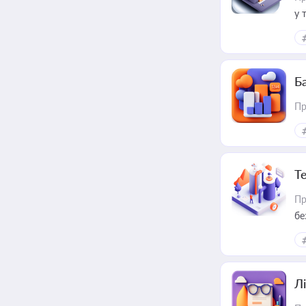
у 
ри
Ба
Пр
Т
Пр
бе
Лі