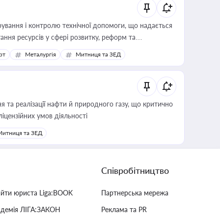
ування і контролю технічної допомоги, що надається
ання ресурсів у сфері розвитку, реформ та
рт
Металургія
Митниця та ЗЕД
 та реалізації нафти й природного газу, що критично
ліцензійних умов діяльності
Митниця та ЗЕД
Співробітництво
айти юриста Liga:BOOK
Партнерська мережа
адемія ЛІГА:ЗАКОН
Реклама та PR