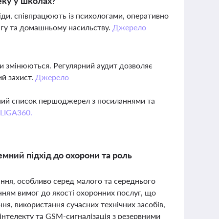
еку у школах?
ди, співпрацюють із психологами, оперативно
інгу та домашньому насильству.
Джерело
зи змінюються. Регулярний аудит дозволяє
ий захист.
Джерело
вний список першоджерел з посиланнями та
 LIGA360.
емний підхід до охорони та роль
ання, особливо серед малого та середнього
нням вимог до якості охоронних послуг, що
ня, використання сучасних технічних засобів,
інтелекту та GSM-сигналізація з резервними