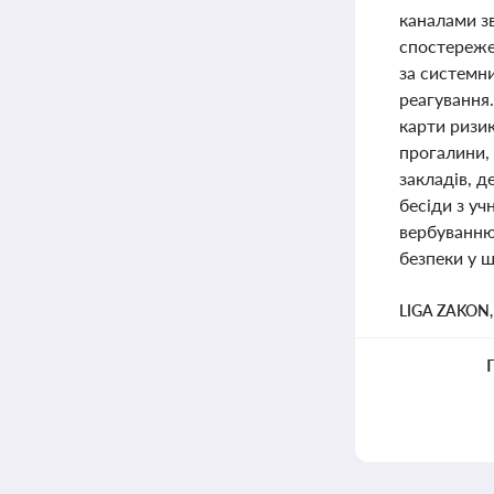
каналами зв
спостереже
за системни
реагування.
карти ризик
прогалини, 
закладів, 
бесіди з у
вербуванню 
безпеки у ш
LIGA ZAKON