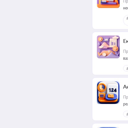
Пр
не
Е
Пр
ва
за
А
Пр
ре