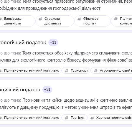
о що тема:
Тема стосується правового регулювання отримання, пере
обхідних для провадження господарської діяльності
Банківська
Страхова
Фінансові
Паливн
діяльність
діяльність
послуги
компле
кологічний податок
+11
о що тема:
Тема стосується обов’язку підприємств сплачувати еколо
жлива для екологічного контролю бізнесу, формування фінансової 
конодавства
Паливно-енергетичний комплекс
Транспорт
Агропромисловий 
кцизний податок
+31
о що тема:
Про новини та кейси щодо акцизу, які є критично важли
алізують підакцизну продукцію, з метою уникнення штрафів та ефек
Паливно-енергетичний комплекс
Торгівля
Харчова промисловіс