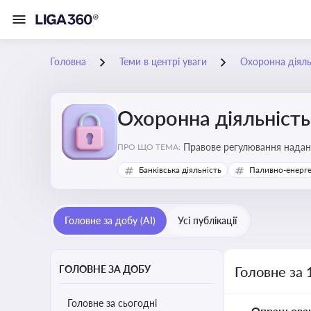
Головна
Теми в центрі уваги
Охоронна діяль
Охоронна діяльність
Правове регулювання надання
ПРО ЩО ТЕМА:
фізичної охорони
Банківська діяльність
Паливно-енерг
Головне за добу (AI)
Усі публікації
ГОЛОВНЕ ЗА ДОБУ
Головне за 
Головне за сьогодні
Опрацьова