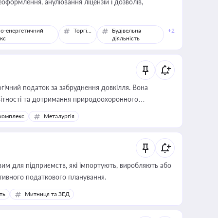
оформлення, анулювання ліцензій і дозволів,
о-енергетичний
Торгівля
Будівельна
+2
кс
діяльність
гічний податок за забруднення довкілля. Вона
звітності та дотримання природоохоронного
комплекс
Металургія
вим для підприємств, які імпортують, виробляють або
тивного податкового планування.
ть
Митниця та ЗЕД