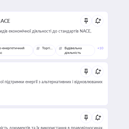
NACE
идів економічної діяльності до стандартів NACE,
о-енергетичний
Торгівля
Будівельна
+10
кс
діяльність
 підтримки енергії з альтернативних і відновлюваних
сть документів та їх використання в правовідносинах,