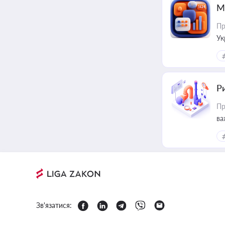
М
Пр
Ук
ін
Ри
Пр
ва
Зв'язатися: