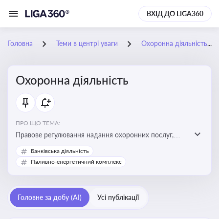
ВХІД ДО LIGA360
Головна
Теми в центрі уваги
Охоронна діяльність
Охоронна діяльність
ПРО ЩО ТЕМА:
Правове регулювання надання охоронних послуг,
вимоги до ліцензування, персоналу, технічних засобів
Банківська діяльність
охорони та організації пультової й фізичної охорони
Паливно-енергетичний комплекс
Головне за добу (AI)
Усі публікації