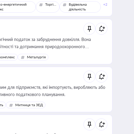
о-енергетичний
Торгівля
Будівельна
+2
кс
діяльність
гічний податок за забруднення довкілля. Вона
звітності та дотримання природоохоронного
комплекс
Металургія
вим для підприємств, які імпортують, виробляють або
тивного податкового планування.
ть
Митниця та ЗЕД