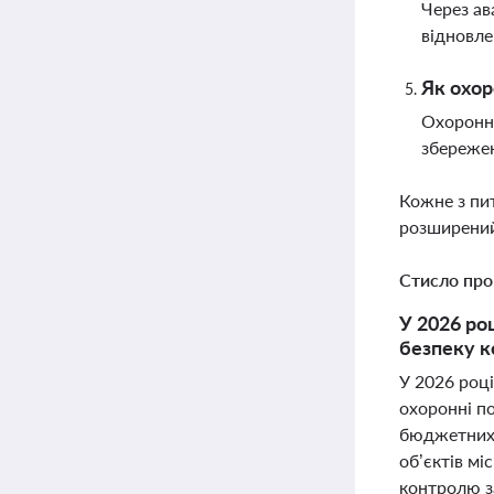
Через ав
відновле
Як охор
Охоронна
збережен
Кожне з пи
розширений
Стисло про
У 2026 ро
безпеку к
У 2026 році
охоронні по
бюджетних 
об’єктів мі
контролю за