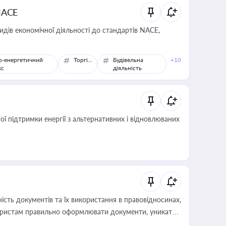
NACE
идів економічної діяльності до стандартів NACE,
о-енергетичний
Торгівля
Будівельна
+10
кс
діяльність
 підтримки енергії з альтернативних і відновлюваних
сть документів та їх використання в правовідносинах,
а юристам правильно оформлювати документи, уникати
влади та контрагентами