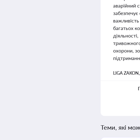
аварійний с
забезпечує
важливість 
багатьох к
діяльності,
тривожного
охорони, зо
підтримання
LIGA ZAKON
Теми, які мож