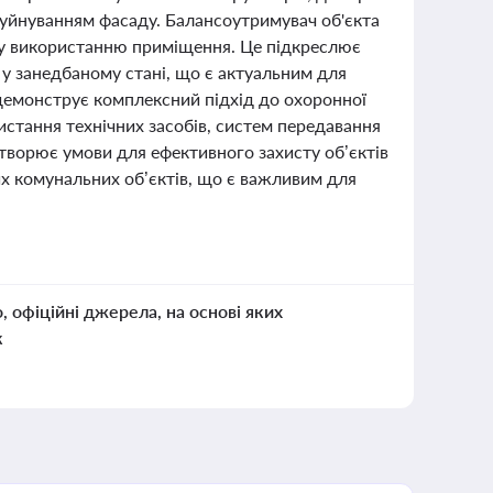
 руйнуванням фасаду. Балансоутримувач об'єкта
ому використанню приміщення. Це підкреслює
 у занедбаному стані, що є актуальним для
демонструє комплексний підхід до охоронної
истання технічних засобів, систем передавання
творює умови для ефективного захисту об’єктів
их комунальних об’єктів, що є важливим для
о, офіційні джерела, на основі яких
к