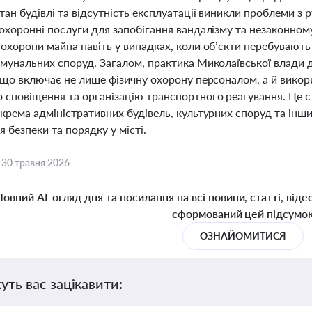
тан будівлі та відсутність експлуатації виникли проблеми з
 охоронні послуги для запобігання вандалізму та незаконн
охорони майна навіть у випадках, коли об’єкти перебувають
омунальних споруд. Загалом, практика Миколаївської влади 
 що включає не лише фізичну охорону персоналом, а й викор
 сповіщення та організацію транспортного реагування. Це с
крема адміністративних будівель, культурних споруд та інш
 безпеки та порядку у місті.
,
30 травня 2026
Повний AI-огляд дня та посилання на всі новини, статті, віде
сформований цей підсумо
ОЗНАЙОМИТИСЯ
уть вас зацікавити: