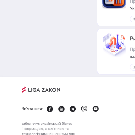
Пр
Ук
ін
Ри
Пр
ва
Зв'язатися:
забезпечує український бізнес
інформацією, аналітикою та
технологічними рішеннями для