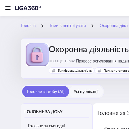
Головна
Теми в центрі уваги
Охоронна діяль
Охоронна діяльність
Правове регулювання надання
ПРО ЩО ТЕМА:
фізичної охорони
Банківська діяльність
Паливно-енерг
Головне за добу (AI)
Усі публікації
ГОЛОВНЕ ЗА ДОБУ
Головне за 
Головне за сьогодні
Опрацьова