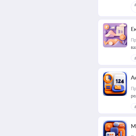
Е
Пр
ва
за
А
Пр
ре
М