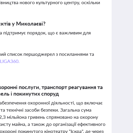
дівництва нового культурного центру, оскільки
єктів у Миколаєві?
 та підтримує порядок, що є важливим для
вний список першоджерел з посиланнями та
 LIGA360.
хоронні послуги, транспорт реагування та
вель і покинутих споруд
забезпечення охоронної діяльності, що включає
та технічні засоби безпеки. Загальна сума
2,3 мільйона гривень спрямовано на охорону
ахисту майна, а також до організації ефективного
хороні покинутого кінотеатру "Іскра", де через