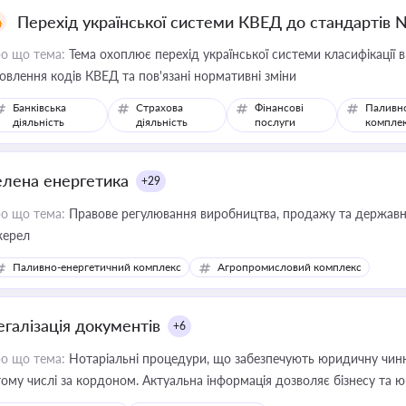
Перехід української системи КВЕД до стандартів 
о що тема:
Тема охоплює перехід української системи класифікації в
овлення кодів КВЕД та пов'язані нормативні зміни
Банківська
Страхова
Фінансові
Паливн
діяльність
діяльність
послуги
компле
елена енергетика
+29
о що тема:
Правове регулювання виробництва, продажу та державної
ерел
Паливно-енергетичний комплекс
Агропромисловий комплекс
егалізація документів
+6
о що тема:
Нотаріальні процедури, що забезпечують юридичну чинні
тому числі за кордоном. Актуальна інформація дозволяє бізнесу т
зиків недійсності та забезпечувати їх належне прийняття органами 