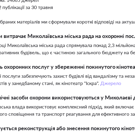
2 публікації за 30 травня
ібраних матеріалів ми сформували короткі відповіді на актуал
и витрачає Миколаївська міська рада на охоронні пос
оці Миколаївська міська рада спрямувала понад 2,3 мільйон
ративних будівель, що є частиною загального бюджету на бе
ь охоронних послуг у збереженні покинутого кінотеа
 послуги забезпечують захист будівлі від вандалізму та не
тів у занедбаному стані, як кінотеатр "Іскра".
Джерело
нічні засоби охорони використовуються у Миколаєві д
ська влада використовує комплексний підхід, який включає 
го сповіщення та транспорт реагування для ефективного за
ується реконструкція або знесення покинутого кінот