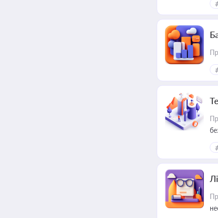
Ба
Пр
Т
Пр
бе
Лі
Пр
не