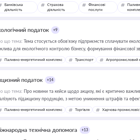
Банківська
Страхова
Фінансові
Паливн
діяльність
діяльність
послуги
компле
кологічний податок
+9
о що тема:
Тема стосується обов’язку підприємств сплачувати еколо
жлива для екологічного контролю бізнесу, формування фінансової 
конодавства
Паливно-енергетичний комплекс
Транспорт
Агропромисловий 
кцизний податок
+14
о що тема:
Про новини та кейси щодо акцизу, які є критично важли
алізують підакцизну продукцію, з метою уникнення штрафів та ефек
Паливно-енергетичний комплекс
Торгівля
Харчова промисловіс
іжнародна технічна допомога
+13