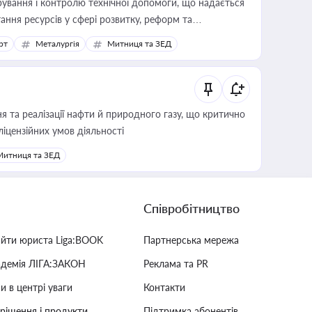
ування і контролю технічної допомоги, що надається
ання ресурсів у сфері розвитку, реформ та
рт
Металургія
Митниця та ЗЕД
 та реалізації нафти й природного газу, що критично
ліцензійних умов діяльності
Митниця та ЗЕД
Співробітництво
айти юриста Liga:BOOK
Партнерська мережа
адемія ЛІГА:ЗАКОН
Реклама та PR
и в центрі уваги
Контакти
 рішення і продукти
Підтримка абонентів