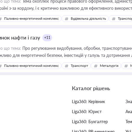
о що тема:
Тема охоплює процеси правового оформлення, адміністр
раїні з-за кордону, і є критично важливою для ефективного використ
фраструктурних проєктів
Паливно-енергетичний комплекс
Будівельна діяльність
Транспо
нок нафти і газу
+11
о що тема:
Про регулювання видобування, обробки, транспортування
жливо для енергетичної безпеки, інвестицій у галузь та дотримання 
Паливно-енергетичний комплекс
Транспорт
Металургія
Каталог рішень
Liga360: Керівник
Зн
Liga360: Юрист
Ак
Liga360: Бухгалтер
Тем
Liga360: PR-менеджер
Усі