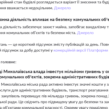
арійний стан будівлі розглядається варіант її знесення та бу
ння вважається недоцільним.
Джерело
онна діяльність впливає на безпеку комунальних об’
 діяльність забезпечує захист майна, запобігає вандалізму
ня комунальних об’єктів та безпеки міста.
Джерело
тань — це короткий підсумок змісту публікацій за день. По
 підсумок за добу доступні у
комерційній версії Платформи
 головне:
ці Миколаївська влада інвестує мільйони гривень у о
омунальних об’єктів, зокрема адміністративних буді
 Миколаївська міська рада активно інвестує значні кошти у 
слуги для адміністративних будівель, транспорт реагування 
закупівель перевищує пів мільярда гривень, зокрема понад 
ської ради. Це свідчить про підвищену увагу до безпеки та з
 об’єктами комунальної власності. Окрему увагу приділено о