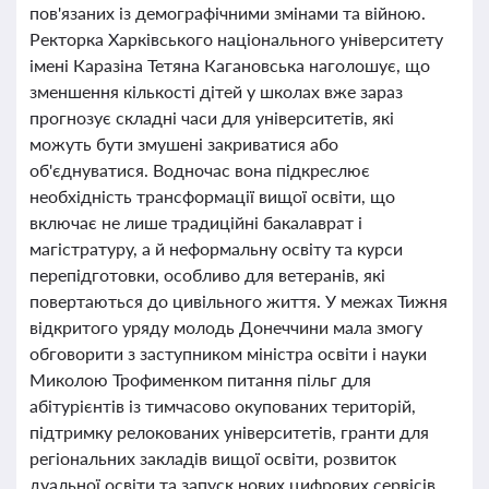
пов'язаних із демографічними змінами та війною.
Ректорка Харківського національного університету
імені Каразіна Тетяна Кагановська наголошує, що
зменшення кількості дітей у школах вже зараз
прогнозує складні часи для університетів, які
можуть бути змушені закриватися або
об'єднуватися. Водночас вона підкреслює
необхідність трансформації вищої освіти, що
включає не лише традиційні бакалаврат і
магістратуру, а й неформальну освіту та курси
перепідготовки, особливо для ветеранів, які
повертаються до цивільного життя. У межах Тижня
відкритого уряду молодь Донеччини мала змогу
обговорити з заступником міністра освіти і науки
Миколою Трофименком питання пільг для
абітурієнтів із тимчасово окупованих територій,
підтримку релокованих університетів, гранти для
регіональних закладів вищої освіти, розвиток
дуальної освіти та запуск нових цифрових сервісів.