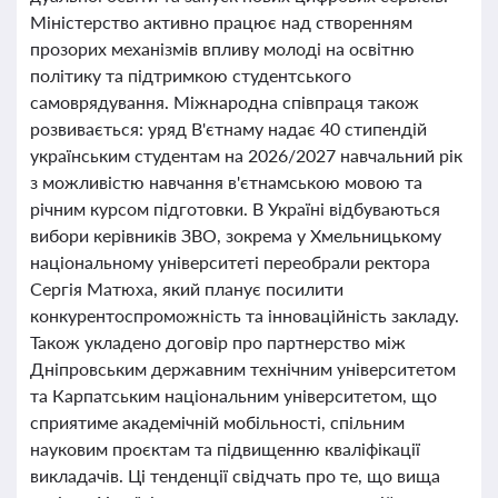
Міністерство активно працює над створенням
прозорих механізмів впливу молоді на освітню
політику та підтримкою студентського
самоврядування. Міжнародна співпраця також
розвивається: уряд В'єтнаму надає 40 стипендій
українським студентам на 2026/2027 навчальний рік
з можливістю навчання в'єтнамською мовою та
річним курсом підготовки. В Україні відбуваються
вибори керівників ЗВО, зокрема у Хмельницькому
національному університеті переобрали ректора
Сергія Матюха, який планує посилити
конкурентоспроможність та інноваційність закладу.
Також укладено договір про партнерство між
Дніпровським державним технічним університетом
та Карпатським національним університетом, що
сприятиме академічній мобільності, спільним
науковим проєктам та підвищенню кваліфікації
викладачів. Ці тенденції свідчать про те, що вища