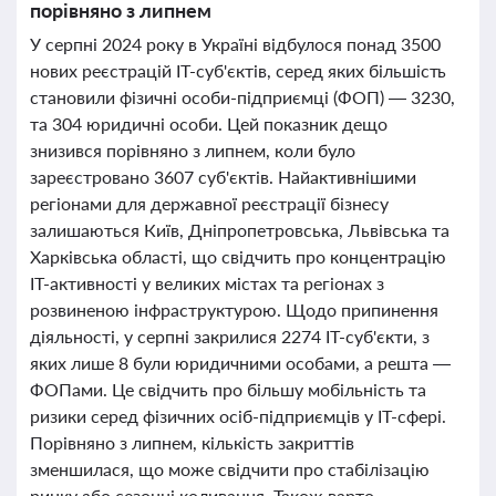
порівняно з липнем
У серпні 2024 року в Україні відбулося понад 3500
нових реєстрацій IT-суб'єктів, серед яких більшість
становили фізичні особи-підприємці (ФОП) — 3230,
та 304 юридичні особи. Цей показник дещо
знизився порівняно з липнем, коли було
зареєстровано 3607 суб'єктів. Найактивнішими
регіонами для державної реєстрації бізнесу
залишаються Київ, Дніпропетровська, Львівська та
Харківська області, що свідчить про концентрацію
IT-активності у великих містах та регіонах з
розвиненою інфраструктурою. Щодо припинення
діяльності, у серпні закрилися 2274 IT-суб'єкти, з
яких лише 8 були юридичними особами, а решта —
ФОПами. Це свідчить про більшу мобільність та
ризики серед фізичних осіб-підприємців у IT-сфері.
Порівняно з липнем, кількість закриттів
зменшилася, що може свідчити про стабілізацію
ринку або сезонні коливання. Також варто