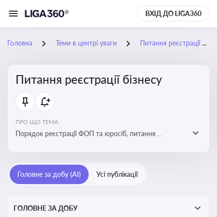
ВХІД ДО LIGA360
Головна
Теми в центрі уваги
Питання реєстрації бізнесу
Питання реєстрації бізнесу
ПРО ЩО ТЕМА:
Порядок реєстрації ФОП та юросіб, питання
реорганізації та ліквідації бізнесу, вимоги, процедури,
податкові аспекти та зміни в законодавстві щодо
підприємництва
Головне за добу (AI)
Усі публікації
ГОЛОВНЕ ЗА ДОБУ