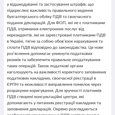
у відшкодуванні та застосування штрафів, що
підкреслює важливість правильного ведення
бухгалтерського обліку ПДВ та своєчасного
подання декларацій. Для ФОП, які не є платниками
ПДВ, отримання електронних послуг від
нерезидентів, які не зареєстровані платниками ПДВ
в Україні, тягне за собою обов’язок нарахування та
сплати ПДВ відповідно до законодавства. Це нове
роз’яснення допомагає уникнути податкових
ризиків та забезпечити правильне оподаткування
таких операцій. Також податкові органи
наголошують на важливості коректного заповнення
податкових накладних, своєчасної реєстрації в
ЄРПН та можливості виправлення помилок через
розрахунки коригування. Для зручності платників
ПДВ створені консультаційні центри, які
допомагають у питаннях реєстрації накладних та
заповнення декларацій. Окремо розглядаються
особливості оподаткування ПДВ освітніх послуг