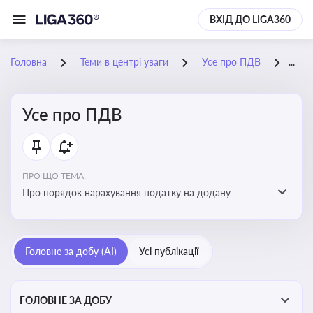
ВХІД ДО LIGA360
Головна
Теми в центрі уваги
Усе про ПДВ
08-
Усе про ПДВ
ПРО ЩО ТЕМА:
Про порядок нарахування податку на додану
вартість, процедури обчислення, корегування сум,
ставки та сплати ПДВ, а також вплив на бізнес і
економіку
Головне за добу (AI)
Усі публікації
ГОЛОВНЕ ЗА ДОБУ