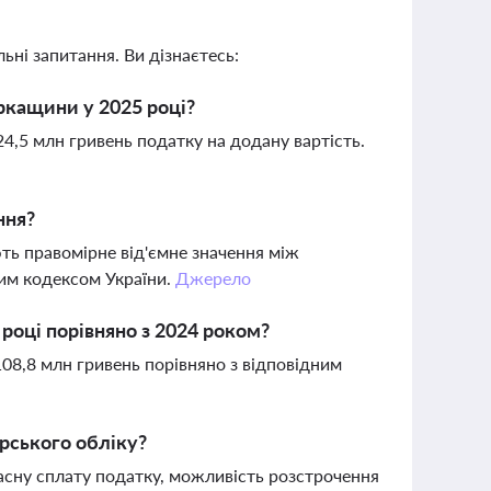
ьні запитання. Ви дізнаєтесь:
ркащини у 2025 році?
4,5 млн гривень податку на додану вартість.
ння?
ь правомірне від'ємне значення між
им кодексом України.
Джерело
році порівняно з 2024 роком?
08,8 млн гривень порівняно з відповідним
рського обліку?
асну сплату податку, можливість розстрочення