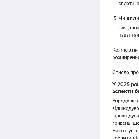
сплати, 
Чи впли
Так, дин
навантаж
Кожне з пи
розширений
Стисло про
У 2025 ро
аспекти 
Упродовж с
відшкодува
відшкодува
гривень, щ
мають усі 
кредиту, ві