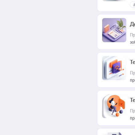
Д
Пр
зо
T
Пр
пр
T
Пр
пр