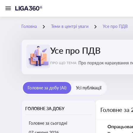
Головна
Теми в центрі уваги
Усе про ПДВ
Усе про ПДВ
Про порядок нарахування по
ПРО ЩО ТЕМА:
і економіку
Головне за добу (AI)
Усі публікації
ГОЛОВНЕ ЗА ДОБУ
Головне за 
Головне за сьогодні
Опрацьова
07 серпня 2026