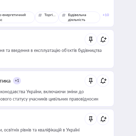
о-енергетичний
Торгівля
Будівельна
+10
кс
діяльність
я та введення в експлуатацію об’єктів будівництва
итика
+1
конодавства України, включаючи зміни до
ового статусу учасників цивільних правовідносин
світніх рівнів та кваліфікацій в Україні