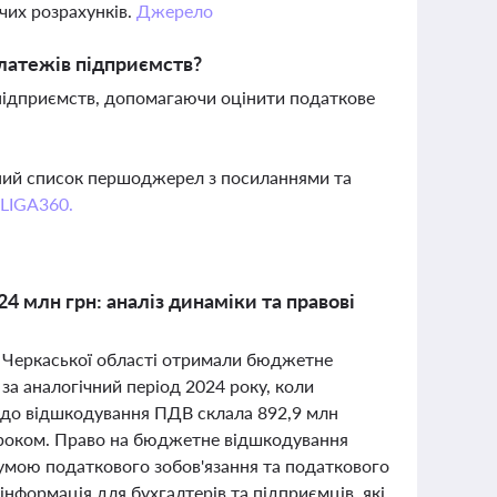
чих розрахунків.
Джерело
латежів підприємств?
 підприємств, допомагаючи оцінити податкове
вний список першоджерел з посиланнями та
 LIGA360.
 млн грн: аналіз динаміки та правові
ь Черкаської області отримали бюджетне
за аналогічний період 2024 року, коли
о до відшкодування ПДВ склала 892,9 млн
м роком. Право на бюджетне відшкодування
сумою податкового зобов'язання та податкового
нформація для бухгалтерів та підприємців, які