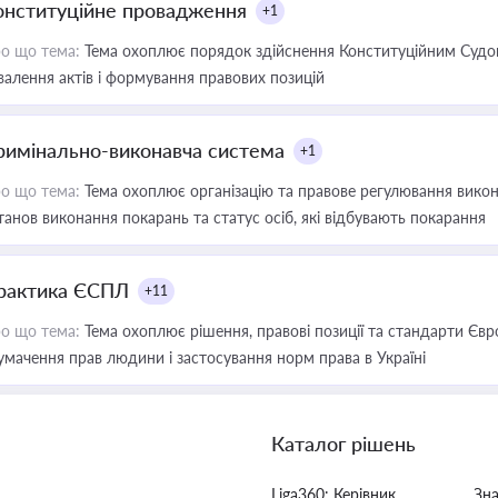
онституційне провадження
+1
о що тема:
Тема охоплює порядок здійснення Конституційним Судом
валення актів і формування правових позицій
римінально-виконавча система
+1
о що тема:
Тема охоплює організацію та правове регулювання викона
танов виконання покарань та статус осіб, які відбувають покарання
рактика ЄСПЛ
+11
о що тема:
Тема охоплює рішення, правові позиції та стандарти Євр
умачення прав людини і застосування норм права в Україні
Каталог рішень
Liga360: Керівник
Зн