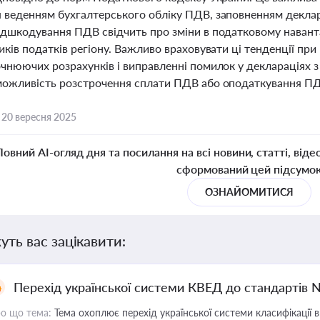
 веденням бухгалтерського обліку ПДВ, заповненням деклар
ідшкодування ПДВ свідчить про зміни в податковому навант
иків податків регіону. Важливо враховувати ці тенденції пр
чнюючих розрахунків і виправленні помилок у деклараціях з
можливість розстрочення сплати ПДВ або оподаткування ПД
,
20 вересня 2025
Повний AI-огляд дня та посилання на всі новини, статті, віде
сформований цей підсумо
ОЗНАЙОМИТИСЯ
уть вас зацікавити:
Перехід української системи КВЕД до стандартів 
о що тема:
Тема охоплює перехід української системи класифікації в