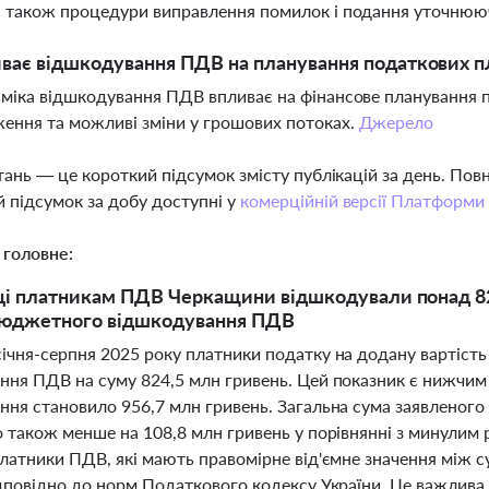
а також процедури виправлення помилок і подання уточнюю
ває відшкодування ПДВ на планування податкових п
аміка відшкодування ПДВ впливає на фінансове планування
ення та можливі зміни у грошових потоках.
Джерело
тань — це короткий підсумок змісту публікацій за день. По
 підсумок за добу доступні у
комерційній версії Платформи
 головне:
ці платникам ПДВ Черкащини відшкодували понад 824
бюджетного відшкодування ПДВ
ічня-серпня 2025 року платники податку на додану вартіст
ння ПДВ на суму 824,5 млн гривень. Цей показник є нижчим 
ння становило 956,7 млн гривень. Загальна сума заявленог
о також менше на 108,8 млн гривень у порівнянні з минули
платники ПДВ, які мають правомірне від'ємне значення між 
дповідно до норм Податкового кодексу України. Це важлива і