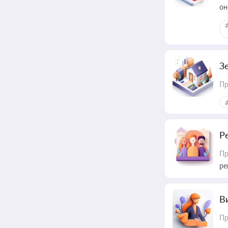
он
З
Пр
Р
Пр
ре
В
Пр