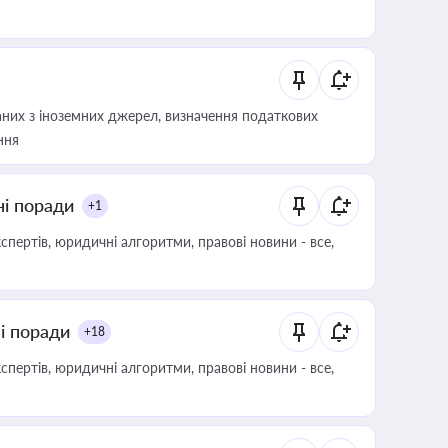
аних з іноземних джерел, визначення податкових
ння
ні поради
+1
пертів, юридичні алгоритми, правові новини - все,
ні поради
+18
пертів, юридичні алгоритми, правові новини - все,