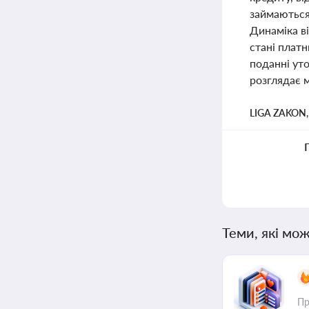
займаються
Динаміка в
стані платн
поданні уто
розглядає 
LIGA ZAKON
Теми, які мож
Пр