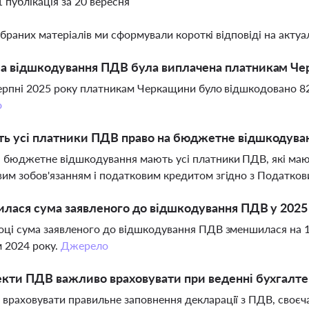
1 публікація за 20 вересня
ібраних матеріалів ми сформували короткі відповіді на актуал
а відшкодування ПДВ була виплачена платникам Че
серпні 2025 року платникам Черкащини було відшкодовано 82
о
ь усі платники ПДВ право на бюджетне відшкодува
 бюджетне відшкодування мають усі платники ПДВ, які мают
им зобов'язанням і податковим кредитом згідно з Податков
илася сума заявленого до відшкодування ПДВ у 2025 
оці сума заявленого до відшкодування ПДВ зменшилася на 1
 2024 року.
Джерело
екти ПДВ важливо враховувати при веденні бухгалте
враховувати правильне заповнення декларації з ПДВ, своєч