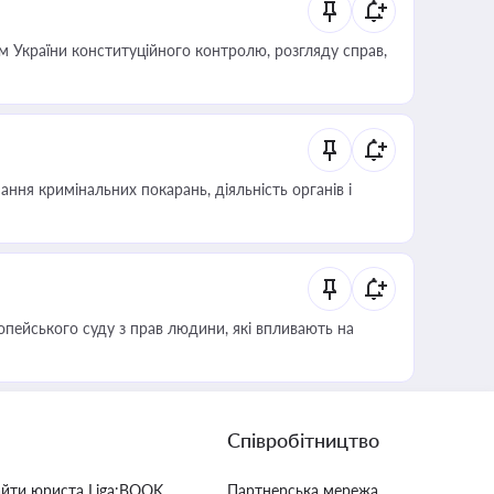
 України конституційного контролю, розгляду справ,
ння кримінальних покарань, діяльність органів і
опейського суду з прав людини, які впливають на
Співробітництво
айти юриста Liga:BOOK
Партнерська мережа