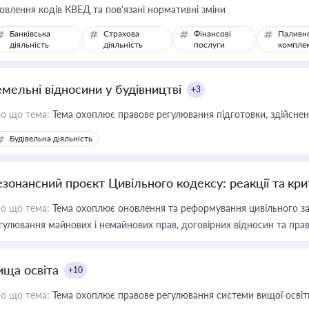
овлення кодів КВЕД та пов'язані нормативні зміни
Банківська
Страхова
Фінансові
Паливн
діяльність
діяльність
послуги
компле
емельні відносини у будівництві
+3
о що тема:
Тема охоплює правове регулювання підготовки, здійсненн
Будівельна діяльність
езонансний проєкт Цивільного кодексу: реакції та кр
о що тема:
Тема охоплює оновлення та реформування цивільного за
гулювання майнових і немайнових прав, договірних відносин та прав
ища освіта
+10
о що тема:
Тема охоплює правове регулювання системи вищої освіти, о