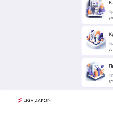
К
Пр
ух
К
Пр
ус
П
Пр
тл