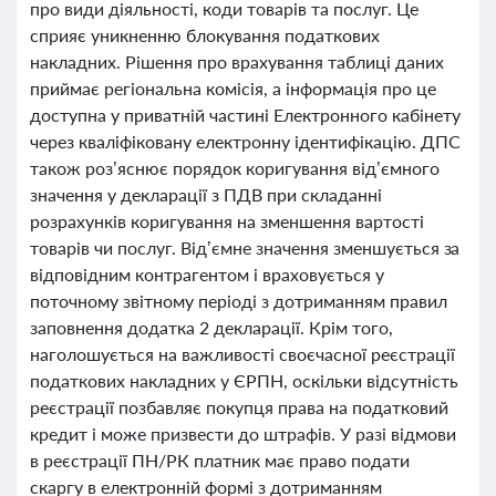
про види діяльності, коди товарів та послуг. Це
сприяє уникненню блокування податкових
накладних. Рішення про врахування таблиці даних
приймає регіональна комісія, а інформація про це
доступна у приватній частині Електронного кабінету
через кваліфіковану електронну ідентифікацію. ДПС
також роз’яснює порядок коригування від’ємного
значення у декларації з ПДВ при складанні
розрахунків коригування на зменшення вартості
товарів чи послуг. Від’ємне значення зменшується за
відповідним контрагентом і враховується у
поточному звітному періоді з дотриманням правил
заповнення додатка 2 декларації. Крім того,
наголошується на важливості своєчасної реєстрації
податкових накладних у ЄРПН, оскільки відсутність
реєстрації позбавляє покупця права на податковий
кредит і може призвести до штрафів. У разі відмови
в реєстрації ПН/РК платник має право подати
скаргу в електронній формі з дотриманням