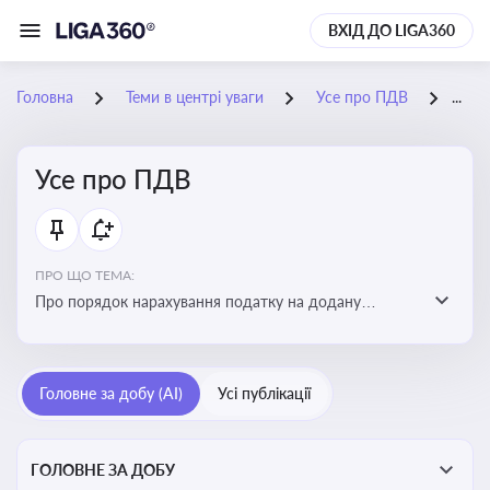
ВХІД ДО LIGA360
Головна
Теми в центрі уваги
Усе про ПДВ
15-
Усе про ПДВ
ПРО ЩО ТЕМА:
Про порядок нарахування податку на додану
вартість, процедури обчислення, корегування сум,
ставки та сплати ПДВ, а також вплив на бізнес і
економіку
Головне за добу (AI)
Усі публікації
ГОЛОВНЕ ЗА ДОБУ