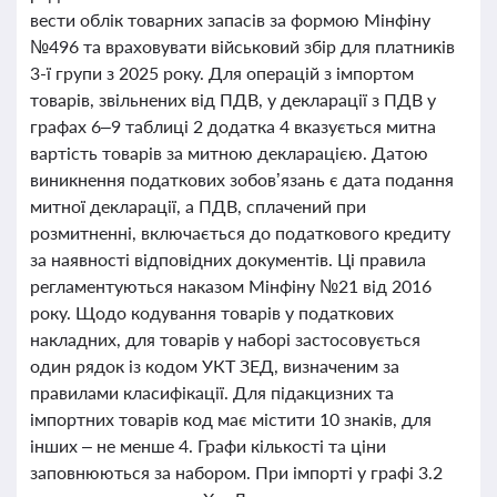
вести облік товарних запасів за формою Мінфіну
№496 та враховувати військовий збір для платників
3-ї групи з 2025 року. Для операцій з імпортом
товарів, звільнених від ПДВ, у декларації з ПДВ у
графах 6–9 таблиці 2 додатка 4 вказується митна
вартість товарів за митною декларацією. Датою
виникнення податкових зобов’язань є дата подання
митної декларації, а ПДВ, сплачений при
розмитненні, включається до податкового кредиту
за наявності відповідних документів. Ці правила
регламентуються наказом Мінфіну №21 від 2016
року. Щодо кодування товарів у податкових
накладних, для товарів у наборі застосовується
один рядок із кодом УКТ ЗЕД, визначеним за
правилами класифікації. Для підакцизних та
імпортних товарів код має містити 10 знаків, для
інших – не менше 4. Графи кількості та ціни
заповнюються за набором. При імпорті у графі 3.2