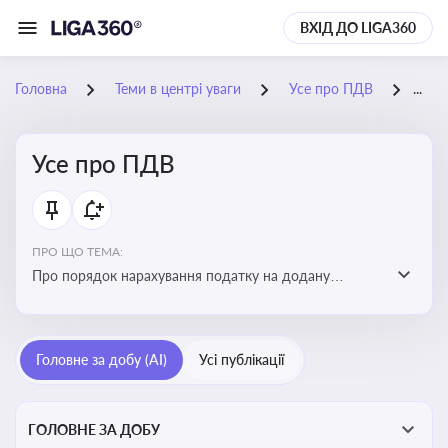
ВХІД ДО LIGA360
Головна
Теми в центрі уваги
Усе про ПДВ
24-
Усе про ПДВ
ПРО ЩО ТЕМА:
Про порядок нарахування податку на додану
вартість, процедури обчислення, корегування сум,
ставки та сплати ПДВ, а також вплив на бізнес і
економіку
Головне за добу (AI)
Усі публікації
ГОЛОВНЕ ЗА ДОБУ