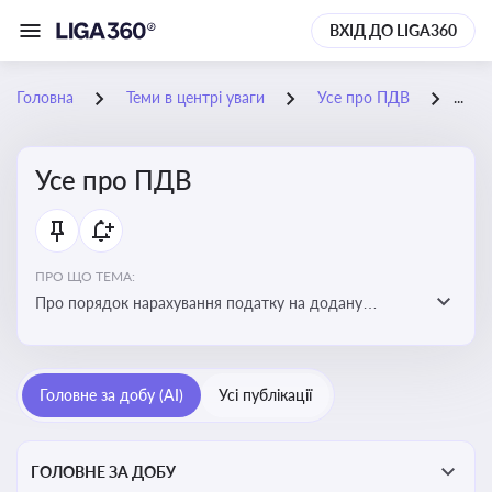
ВХІД ДО LIGA360
Головна
Теми в центрі уваги
Усе про ПДВ
01-
Усе про ПДВ
ПРО ЩО ТЕМА:
Про порядок нарахування податку на додану
вартість, процедури обчислення, корегування сум,
ставки та сплати ПДВ, а також вплив на бізнес і
економіку
Головне за добу (AI)
Усі публікації
ГОЛОВНЕ ЗА ДОБУ