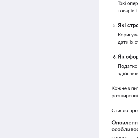
Такі опе
товарів 
Які стр
Коригува
дати їх 
Як офор
Податков
здійснюю
Кожне з пи
розширений
Стисло про
Оновлення
особливос