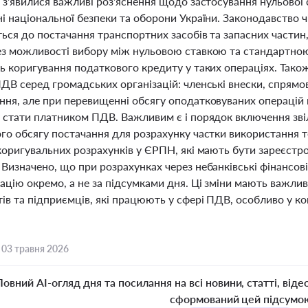
і з'явилися важливі роз'яснення щодо застосування нульової
і національної безпеки та оборони України. Законодавство 
ься до постачання транспортних засобів та запасних частин
ез можливості вибору між нульовою ставкою та стандартною
ть коригування податкового кредиту у таких операціях. Тако
ДВ серед громадських організацій: членські внески, спрямован
ня, але при перевищенні обсягу оподатковуваних операцій п
а стати платником ПДВ. Важливим є і порядок включення зві
го обсягу постачання для розрахунку частки використання то
коригувальних розрахунків у ЄРПН, які мають бути зареєстр
Визначено, що при розрахунках через небанківські фінансов
цію окремо, а не за підсумками дня. Ці зміни мають важлив
ів та підприємців, які працюють у сфері ПДВ, особливо у ко
,
03 травня 2026
Повний AI-огляд дня та посилання на всі новини, статті, віде
сформований цей підсумо