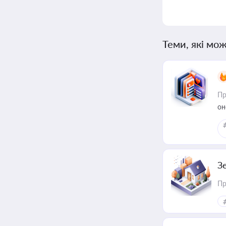
Теми, які мож
Пр
он
З
Пр