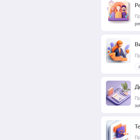
Р
Пр
ре
В
Пр
Д
Пр
зо
T
Пр