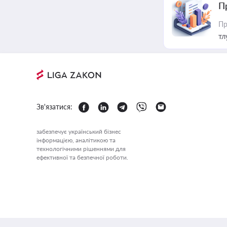
П
Пр
тл
Зв'язатися:
забезпечує український бізнес
інформацією, аналітикою та
технологічними рішеннями для
ефективної та безпечної роботи.