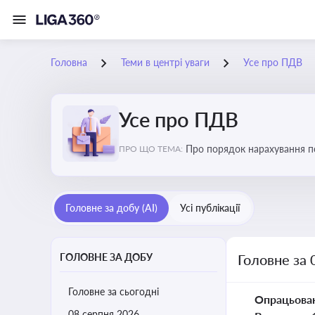
Головна
Теми в центрі уваги
Усе про ПДВ
Усе про ПДВ
Про порядок нарахування по
ПРО ЩО ТЕМА:
і економіку
Головне за добу (AI)
Усі публікації
ГОЛОВНЕ ЗА ДОБУ
Головне за 
Головне за сьогодні
Опрацьова
08 серпня 2026