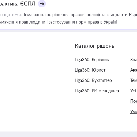
рактика ЄСПЛ
+6
о що тема:
Тема охоплює рішення, правові позиції та стандарти Євр
умачення прав людини і застосування норм права в Україні
Каталог рішень
Liga360: Керівник
Зн
Liga360: Юрист
Ак
Liga360: Бухгалтер
Тем
Liga360: PR-менеджер
Усі
Пол
Умо