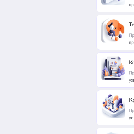
пр
T
Пр
пр
К
Пр
ух
К
Пр
ус