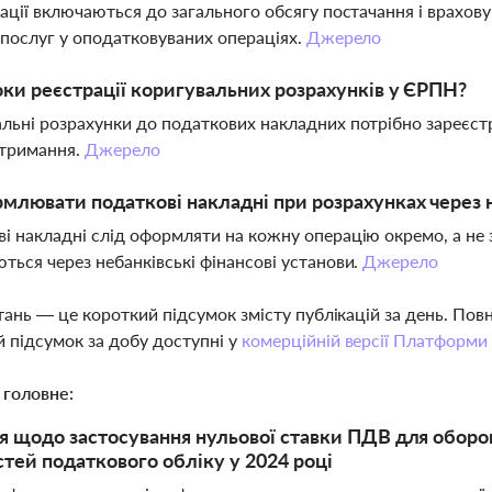
рації включаються до загального обсягу постачання і врахо
і послуг у оподатковуваних операціях.
Джерело
оки реєстрації коригувальних розрахунків у ЄРПН?
льні розрахунки до податкових накладних потрібно зареєст
отримання.
Джерело
млювати податкові накладні при розрахунках через н
і накладні слід оформляти на кожну операцію окремо, а не 
ться через небанківські фінансові установи.
Джерело
тань — це короткий підсумок змісту публікацій за день. По
 підсумок за добу доступні у
комерційній версії Платформи
 головне:
 щодо застосування нульової ставки ПДВ для оборонн
тей податкового обліку у 2024 році