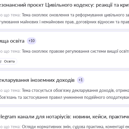
езонансний проєкт Цивільного кодексу: реакції та кр
о що тема:
Тема охоплює оновлення та реформування цивільного за
гулювання майнових і немайнових прав, договірних відносин та прав
ища освіта
+10
о що тема:
Тема охоплює правове регулювання системи вищої освіти, о
Освіта
екларування іноземних доходів
+1
о що тема:
Тема стосується обов’язку декларування доходів, отрим
бов’язань та застосування правил уникнення подвійного оподаткува
elegram канали для нотаріусів: новини, кейси, практич
о що тема:
Огляди нормативних змін, судова практика, коментарі екс