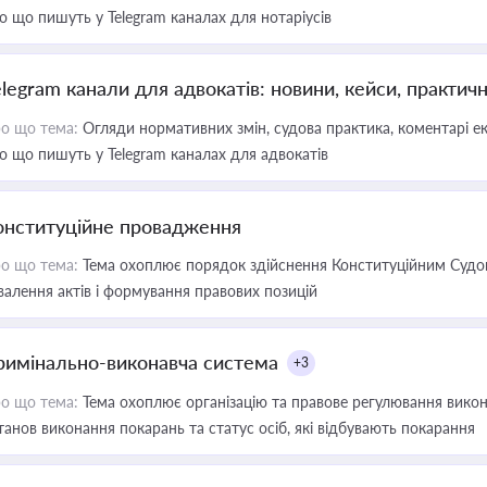
о що пишуть у Telegram каналах для нотаріусів
elegram канали для адвокатів: новини, кейси, практич
о що тема:
Огляди нормативних змін, судова практика, коментарі екс
о що пишуть у Telegram каналах для адвокатів
онституційне провадження
о що тема:
Тема охоплює порядок здійснення Конституційним Судом
валення актів і формування правових позицій
римінально-виконавча система
+3
о що тема:
Тема охоплює організацію та правове регулювання викона
танов виконання покарань та статус осіб, які відбувають покарання