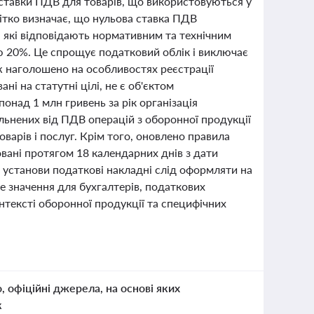
 ставки ПДВ для товарів, що використовуються у
чітко визначає, що нульова ставка ПДВ
, які відповідають нормативним та технічним
 20%. Це спрощує податковий облік і виключає
ж наголошено на особливостях реєстрації
і на статутні цілі, не є об'єктом
онад 1 млн гривень за рік організація
льнених від ПДВ операцій з оборонної продукції
варів і послуг. Крім того, оновлено правила
овані протягом 18 календарних днів з дати
і установи податкові накладні слід оформляти на
е значення для бухгалтерів, податкових
нтексті оборонної продукції та специфічних
о, офіційні джерела, на основі яких
к