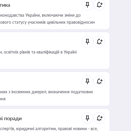
итика
конодавства України, включаючи зміни до
ового статусу учасників цивільних правовідносин
світніх рівнів та кваліфікацій в Україні
аних з іноземних джерел, визначення податкових
ння
ні поради
пертів, юридичні алгоритми, правові новини - все,