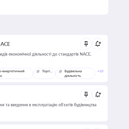
NACE
идів економічної діяльності до стандартів NACE,
о-енергетичний
Торгівля
Будівельна
+10
кс
діяльність
я та введення в експлуатацію об’єктів будівництва