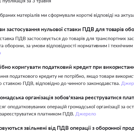
1 публікація за 3 травня
ібраних матеріалів ми сформували короткі відповіді на актуал
ви застосування нульової ставки ПДВ для товарів об
ставка ПДВ застосовується до товарів для транспортних за
та оборони, за умови відповідності нормативним і технічним
о
ібно коригувати податковий кредит при використанн
ння податкового кредиту не потрібно, якщо товари викорис
 ставкою ПДВ, відповідно до чинного законодавства.
Джер
омадська організація зобов’язана реєструватися пл
яг оподатковуваних операцій громадської організації за ост
 зареєструватися платником ПДВ.
Джерело
овуються звільнені від ПДВ операції з оборонної прод