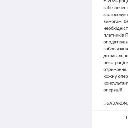
У 2024 роц
забезпеченн
застосовуєт
вимогам, б
необхідніс
платників П
оподаткуван
зобов’язан
до загально
реєстрації 
отримання. 
кожну опера
консультант
операцій.
LIGA ZAKON