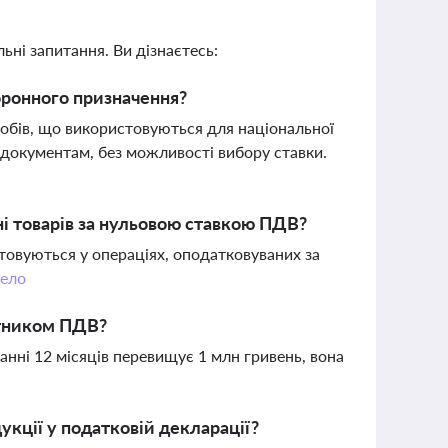
ьні запитання. Ви дізнаєтесь:
оронного призначення?
собів, що використовуються для національної
 документам, без можливості вибору ставки.
і товарів за нульовою ставкою ПДВ?
товуються у операціях, оподатковуваних за
ело
атником ПДВ?
анні 12 місяців перевищує 1 млн гривень, вона
укції у податковій декларації?