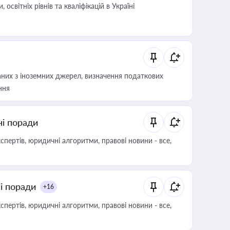
світніх рівнів та кваліфікацій в Україні
аних з іноземних джерел, визначення податкових
ння
ні поради
пертів, юридичні алгоритми, правові новини - все,
ні поради
+16
пертів, юридичні алгоритми, правові новини - все,