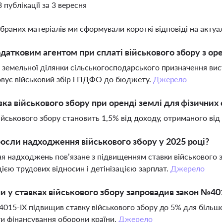
3 публікації за 3 вересня
ібраних матеріалів ми сформували короткі відповіді на актуал
одатковим агентом при сплаті військового збору з ор
земельної ділянки сільськогосподарського призначення вис
вує військовий збір і ПДФО до бюджету.
Джерело
вка військового збору при оренді землі для фізичних 
ійськового збору становить 1,5% від доходу, отриманого від
осли надходження військового збору у 2025 році?
я надходжень пов’язане з підвищенням ставки військового з
цією трудових відносин і детінізацією зарплат.
Джерело
ни у ставках військового збору запровадив закон №40
015-ІХ підвищив ставку військового збору до 5% для більшо
и фінансування оборони країни.
Джерело