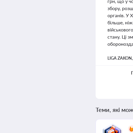
грн, що у 
збору, роз
органів. У 
більше, ніж
військового
стану. Ці з
оборонозда
LIGA ZAKON
Теми, які мож