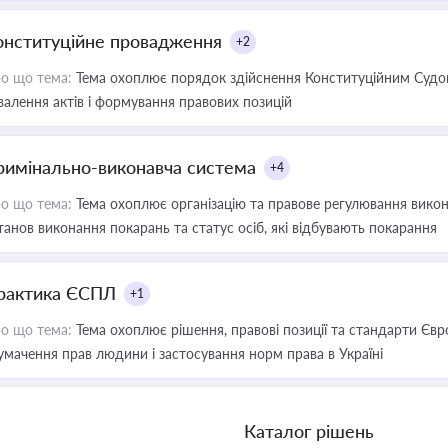
онституційне провадження
+2
о що тема:
Тема охоплює порядок здійснення Конституційним Судом
валення актів і формування правових позицій
римінально-виконавча система
+4
о що тема:
Тема охоплює організацію та правове регулювання викона
танов виконання покарань та статус осіб, які відбувають покарання
рактика ЄСПЛ
+1
о що тема:
Тема охоплює рішення, правові позиції та стандарти Євр
умачення прав людини і застосування норм права в Україні
Каталог рішень