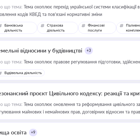
о що тема:
Тема охоплює перехід української системи класифікації в
овлення кодів КВЕД та пов'язані нормативні зміни
Банківська
Страхова
Фінансові
Паливн
діяльність
діяльність
послуги
компле
емельні відносини у будівництві
+3
о що тема:
Тема охоплює правове регулювання підготовки, здійсненн
Будівельна діяльність
езонансний проєкт Цивільного кодексу: реакції та кр
о що тема:
Тема охоплює оновлення та реформування цивільного за
гулювання майнових і немайнових прав, договірних відносин та прав
ища освіта
+9