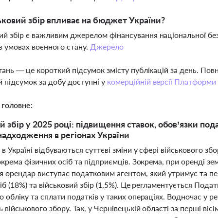
ьковий збір впливає на бюджет України?
ий збір є важливим джерелом фінансування національної бе
в умовах воєнного стану.
Джерело
тань — це короткий підсумок змісту публікацій за день. По
 підсумок за добу доступні у
комерційній версії Платформи
 головне:
й збір у 2025 році: підвищення ставок, обов’язки под
надходження в регіонах України
 в Україні відбуваються суттєві зміни у сфері військового з
окрема фізичних осіб та підприємців. Зокрема, при оренді з
я орендар виступає податковим агентом, який утримує та п
іб (18%) та військовий збір (1,5%). Це регламентується Под
 обліку та сплати податків у таких операціях. Водночас у ре
військового збору. Так, у Чернівецькій області за перші віс