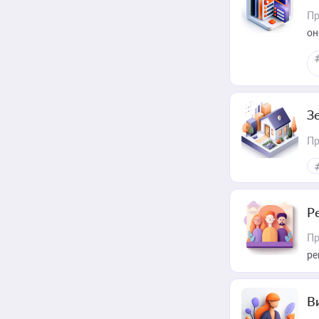
Пр
он
З
Пр
Р
Пр
ре
В