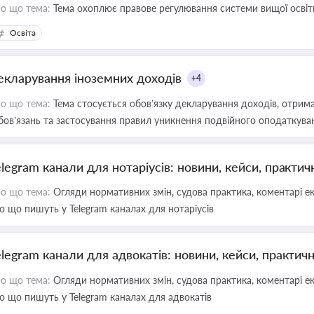
о що тема:
Тема охоплює правове регулювання системи вищої освіти, о
Освіта
екларування іноземних доходів
+4
о що тема:
Тема стосується обов’язку декларування доходів, отрим
бов’язань та застосування правил уникнення подвійного оподаткува
elegram канали для нотаріусів: новини, кейси, практич
о що тема:
Огляди нормативних змін, судова практика, коментарі екс
о що пишуть у Telegram каналах для нотаріусів
elegram канали для адвокатів: новини, кейси, практич
о що тема:
Огляди нормативних змін, судова практика, коментарі екс
о що пишуть у Telegram каналах для адвокатів