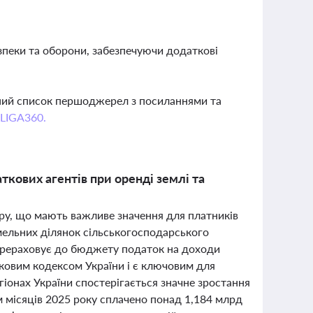
зпеки та оборони, забезпечуючи додаткові
вний список першоджерел з посиланнями та
 LIGA360.
аткових агентів при оренді землі та
бору, що мають важливе значення для платників
емельних ділянок сільськогосподарського
ерераховує до бюджету податок на доходи
атковим кодексом України і є ключовим для
гіонах України спостерігається значне зростання
ім місяців 2025 року сплачено понад 1,184 млрд