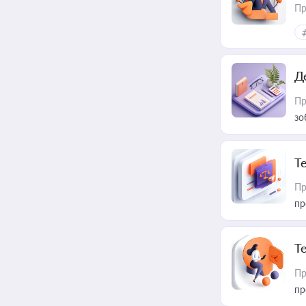
Пр
Д
Пр
зо
T
Пр
пр
T
Пр
пр