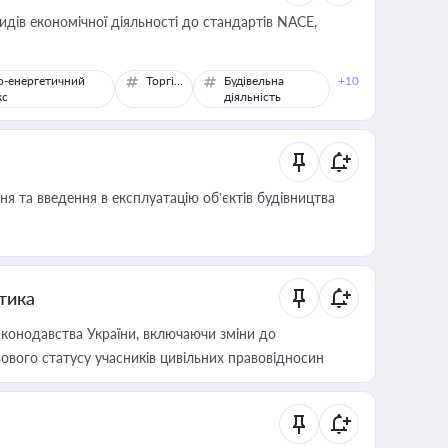
идів економічної діяльності до стандартів NACE,
о-енергетичний
Торгівля
Будівельна
+10
кс
діяльність
я та введення в експлуатацію об’єктів будівництва
итика
конодавства України, включаючи зміни до
ового статусу учасників цивільних правовідносин