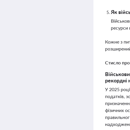
Як війс
Військов
ресурси 
Кожне з пи
розширений
Стисло про
Військови
рекордні 
У 2025 році
податків, з
призначенн
фізичних ос
правильного
надходжень 