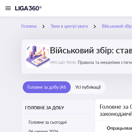
Головна
Теми в центрі уваги
Військовий збір
Військовий збір: ста
Правила та механізми стягн
ПРО ЩО ТЕМА:
Головне за добу (AI)
Усі публікації
Головне за 
ГОЛОВНЕ ЗА ДОБУ
законодавчі
Головне за сьогодні
Опрацьова
06 серпня 2026