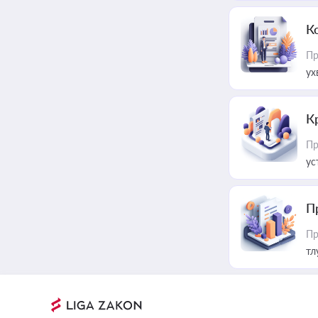
К
Пр
ух
К
Пр
ус
П
Пр
тл