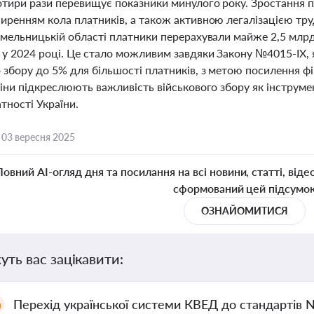
чотири рази перевищує показники минулого року. Зростання п
ширенням кола платників, а також активною легалізацією тр
Хмельницькій області платники перерахували майже 2,5 млрд
 у 2024 році. Це стало можливим завдяки Закону №4015-ІХ, 
 збору до 5% для більшості платників, з метою посилення ф
міни підкреслюють важливість військового збору як інструме
тності України.
,
03 вересня 2025
Повний AI-огляд дня та посилання на всі новини, статті, віде
сформований цей підсумо
ОЗНАЙОМИТИСЯ
уть вас зацікавити:
Перехід української системи КВЕД до стандартів 