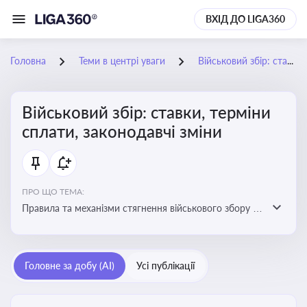
ВХІД ДО LIGA360
Головна
Теми в центрі уваги
Військовий збір: ставки, терміни сплати, законодавчі зміни
Військовий збір: ставки, терміни
сплати, законодавчі зміни
ПРО ЩО ТЕМА:
Правила та механізми стягнення військового збору з
працівників підприємства, обов'язки роботодавців
щодо його нарахування та сплати
Головне за добу (AI)
Усі публікації