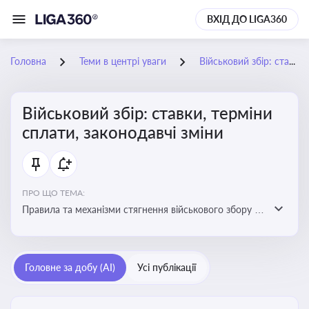
ВХІД ДО LIGA360
Головна
Теми в центрі уваги
Військовий збір: ставки, терміни сплати, законодавчі зміни
Військовий збір: ставки, терміни
сплати, законодавчі зміни
ПРО ЩО ТЕМА:
Правила та механізми стягнення військового збору з
працівників підприємства, обов'язки роботодавців
щодо його нарахування та сплати
Головне за добу (AI)
Усі публікації