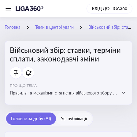
ВХІД ДО LIGA360
Головна
Теми в центрі уваги
Військовий збір: ставки, терміни сплати, законодавчі зміни
Військовий збір: ставки, терміни
сплати, законодавчі зміни
ПРО ЩО ТЕМА:
Правила та механізми стягнення військового збору з
працівників підприємства, обов'язки роботодавців
щодо його нарахування та сплати
Головне за добу (AI)
Усі публікації