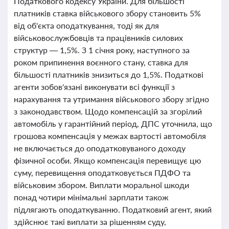
Податкового кодексу України. Для більшості
платників ставка військового збору становить 5%
від об'єкта оподаткування, тоді як для
військовослужбовців та працівників силових
структур — 1,5%. З 1 січня року, наступного за
роком припинення воєнного стану, ставка для
більшості платників знизиться до 1,5%. Податкові
агенти зобов'язані виконувати всі функції з
нарахування та утримання військового збору згідно
з законодавством. Щодо компенсацій за згорілий
автомобіль у гарантійний період, ДПС уточнила, що
грошова компенсація у межах вартості автомобіля
не включається до оподатковуваного доходу
фізичної особи. Якщо компенсація перевищує цю
суму, перевищення оподатковується ПДФО та
військовим збором. Виплати моральної шкоди
понад чотири мінімальні зарплати також
підлягають оподаткуванню. Податковий агент, який
здійснює такі виплати за рішенням суду,