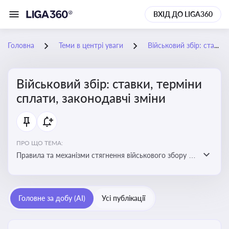
ВХІД ДО LIGA360
Головна
Теми в центрі уваги
Військовий збір: ставки, терміни сплати, законодавчі зміни
Військовий збір: ставки, терміни
сплати, законодавчі зміни
ПРО ЩО ТЕМА:
Правила та механізми стягнення військового збору з
працівників підприємства, обов'язки роботодавців
щодо його нарахування та сплати
Головне за добу (AI)
Усі публікації