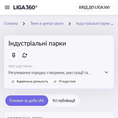
ВХІД ДО LIGA360
Головна
Теми в центрі уваги
Індустріальні парки
Індустріальні парки
ПРО ЩО ТЕМА:
Регулювання порядку створення, реєстрації та
функціонування індустріальних парків в Україні
Будівельна діяльність
IT-індустрія
Головне за добу (AI)
Усі публікації