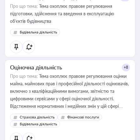
Про що тема:
Тема охоплює правове регулювання
підготовки, здійснення та введення в експлуатацію
об’єктів будівництва
Будівельна діяльність
Оціночна діяльність
+8
Про що тема:
Тема охоплює правове регулювання оцінки
майна, майнових прав і професійної діяльності оцінювачів,
включно з кваліфікаційними вимогами, звітністю та
цифровими сервісами у сфері оціночної діяльності.
Відстеження нормативних і медійних змін у цій сфері
корисне для власника бізнесу, керівника, юриста або
Страхова діяльність
Фінансові послуги
бухгалтера під час оподаткування, приватизації, оренди
Будівельна діяльність
державного майна, корпоративних угод і перевірки
статусу суб'єктів оціночної діяльності