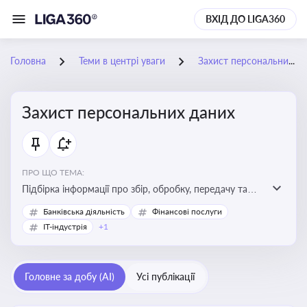
ВХІД ДО LIGA360
Головна
Теми в центрі уваги
Захист персональних даних
Захист персональних даних
ПРО ЩО ТЕМА:
Підбірка інформації про збір, обробку, передачу та
інші дії з персональними даними
Банківська діяльність
Фінансові послуги
IT-індустрія
+1
Головне за добу (AI)
Усі публікації