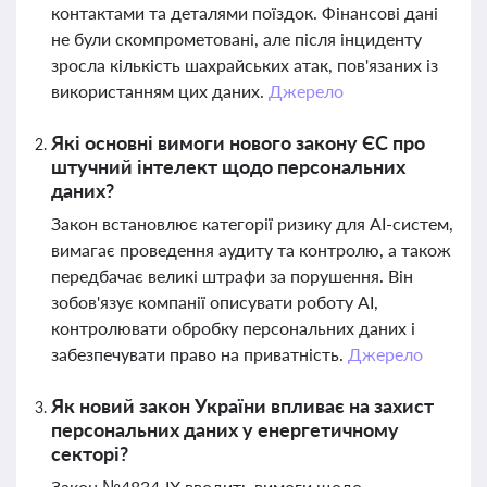
контактами та деталями поїздок. Фінансові дані
не були скомпрометовані, але після інциденту
зросла кількість шахрайських атак, пов'язаних із
використанням цих даних.
Джерело
Які основні вимоги нового закону ЄС про
штучний інтелект щодо персональних
даних?
Закон встановлює категорії ризику для AI-систем,
вимагає проведення аудиту та контролю, а також
передбачає великі штрафи за порушення. Він
зобов'язує компанії описувати роботу AI,
контролювати обробку персональних даних і
забезпечувати право на приватність.
Джерело
Як новий закон України впливає на захист
персональних даних у енергетичному
секторі?
Закон №4834‑IX вводить вимоги щодо