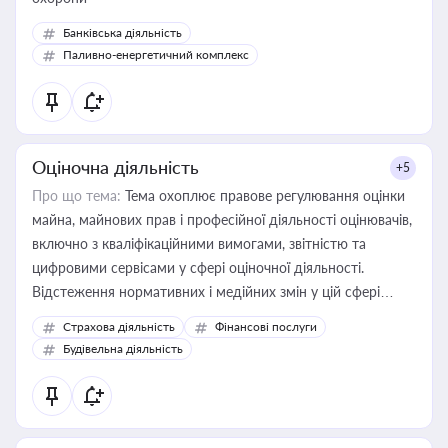
Банківська діяльність
Паливно-енергетичний комплекс
Оціночна діяльність
+5
Про що тема:
Тема охоплює правове регулювання оцінки
майна, майнових прав і професійної діяльності оцінювачів,
включно з кваліфікаційними вимогами, звітністю та
цифровими сервісами у сфері оціночної діяльності.
Відстеження нормативних і медійних змін у цій сфері
корисне для власника бізнесу, керівника, юриста або
Страхова діяльність
Фінансові послуги
бухгалтера під час оподаткування, приватизації, оренди
Будівельна діяльність
державного майна, корпоративних угод і перевірки
статусу суб'єктів оціночної діяльності