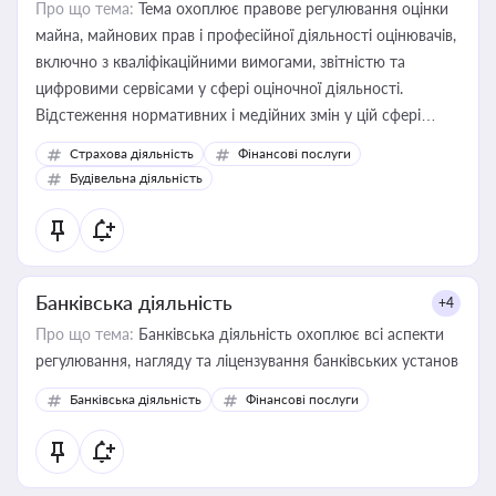
Про що тема:
Тема охоплює правове регулювання оцінки
майна, майнових прав і професійної діяльності оцінювачів,
включно з кваліфікаційними вимогами, звітністю та
цифровими сервісами у сфері оціночної діяльності.
Відстеження нормативних і медійних змін у цій сфері
корисне для власника бізнесу, керівника, юриста або
Страхова діяльність
Фінансові послуги
бухгалтера під час оподаткування, приватизації, оренди
Будівельна діяльність
державного майна, корпоративних угод і перевірки
статусу суб'єктів оціночної діяльності
Банківська діяльність
+4
Про що тема:
Банківська діяльність охоплює всі аспекти
регулювання, нагляду та ліцензування банківських установ
Банківська діяльність
Фінансові послуги