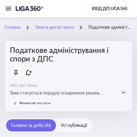
ВХІД ДО LIGA360
Головна
Теми в центрі уваги
Податкове адміністрування і спори з ДПС
Податкове адміністрування і
спори з ДПС
ПРО ЩО ТЕМА:
Тема стосується порядку оскарження рішень
податкових органів, що виникають внаслідок
Фінансові послуги
податкових перевірок, та механізмів захисту прав
платників податків
Головне за добу (AI)
Усі публікації