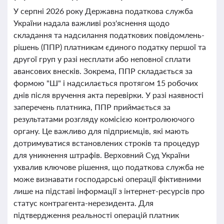
У серпні 2026 року Державна податкова служба
України надала важливі роз'яснення щодо
складання та надсилання податкових повідомлень-
рішень (ППР) платникам єдиного податку першої та
другої груп у разі несплати або неповної сплати
авансових внесків. Зокрема, ППР складається за
формою "Ш" і надсилається протягом 15 робочих
днів після вручення акта перевірки. У разі наявності
заперечень платника, ППР приймається за
результатами розгляду комісією контролюючого
органу. Це важливо для підприємців, які мають
дотримуватися встановлених строків та процедур
для уникнення штрафів. Верховний Суд України
ухвалив ключове рішення, що податкова служба не
може визнавати господарські операції фіктивними
лише на підставі інформації з інтернет-ресурсів про
статус контрагента-нерезидента. Для
підтвердження реальності операцій платник