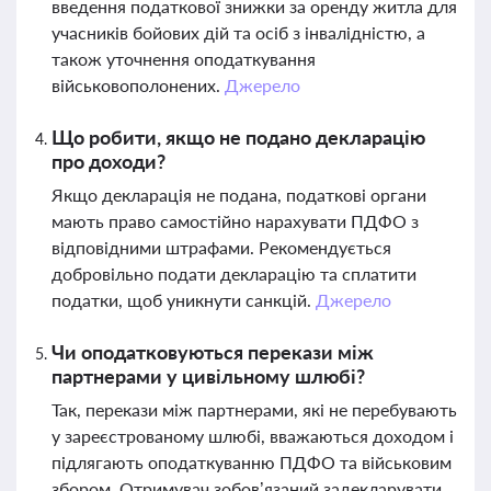
введення податкової знижки за оренду житла для
учасників бойових дій та осіб з інвалідністю, а
також уточнення оподаткування
військовополонених.
Джерело
Що робити, якщо не подано декларацію
про доходи?
Якщо декларація не подана, податкові органи
мають право самостійно нарахувати ПДФО з
відповідними штрафами. Рекомендується
добровільно подати декларацію та сплатити
податки, щоб уникнути санкцій.
Джерело
Чи оподатковуються перекази між
партнерами у цивільному шлюбі?
Так, перекази між партнерами, які не перебувають
у зареєстрованому шлюбі, вважаються доходом і
підлягають оподаткуванню ПДФО та військовим
збором. Отримувач зобов’язаний задекларувати