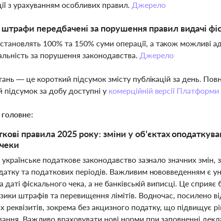
ії з урахуванням особливих правил.
Джерело
і штрафи передбачені за порушення правил видачі фіс
тановлять 100% та 150% суми операції, а також можливі ад
альність за порушення законодавства.
Джерело
тань — це короткий підсумок змісту публікацій за день. По
 підсумок за добу доступні у
комерційній версії Платформи
 головне:
ткові правила 2025 року: зміни у об'єктах оподаткуван
 чеки
 українське податкове законодавство зазнало значних змін, 
атку та податкових періодів. Важливим нововведенням є уні
а даті фіскального чека, а не банківській виписці. Це сприя
ики штрафів та перевищення лімітів. Водночас, посилено від
х реквізитів, зокрема без акцизного податку, що підвищує р
ання. Важливо враховувати нові норми при заповненні декла