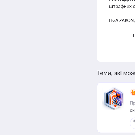
штрафних са
LIGA ZAKON
Теми, які мож
Пр
он