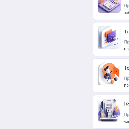
Пр
зо
T
Пр
пр
T
Пр
пр
К
Пр
ух