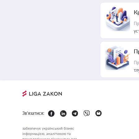
К
Пр
ус
П
Пр
тл
Зв'язатися:
забезпечує український бізнес
інформацією, аналітикою та
технологічними рішеннями для