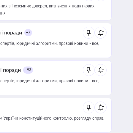
аних з іноземних джерел, визначення податкових
ння
ні поради
+7
пертів, юридичні алгоритми, правові новини - все,
ні поради
+93
пертів, юридичні алгоритми, правові новини - все,
 України конституційного контролю, розгляду справ,