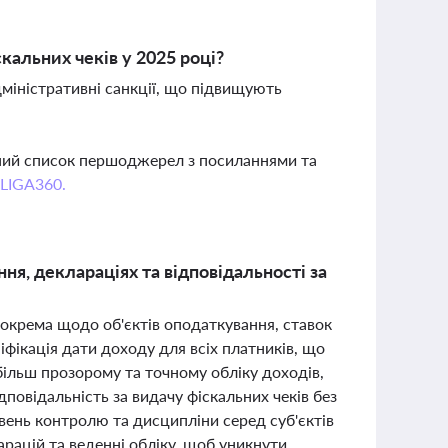
кальних чеків у 2025 році?
міністративні санкції, що підвищують
вний список першоджерел з посиланнями та
 LIGA360.
ня, деклараціях та відповідальності за
зокрема щодо об'єктів оподаткування, ставок
фікація дати доходу для всіх платників, що
є більш прозорому та точному обліку доходів,
повідальність за видачу фіскальних чеків без
івень контролю та дисципліни серед суб'єктів
рацій та веденні обліку, щоб уникнути