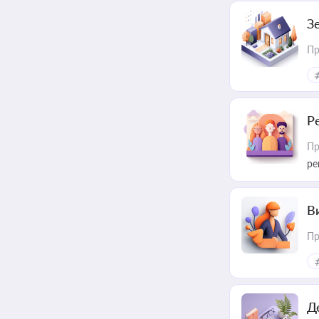
З
Пр
Р
Пр
ре
В
Пр
Д