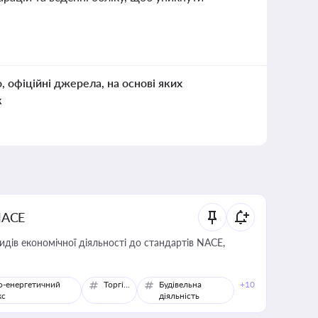
о, офіційні джерела, на основі яких
к
NACE
идів економічної діяльності до стандартів NACE,
о-енергетичний
Торгівля
Будівельна
+10
кс
діяльність