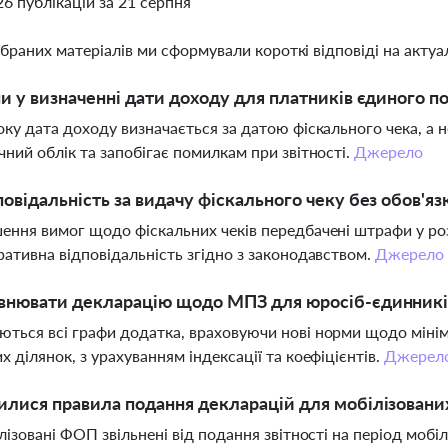
26 публікацій за 21 серпня
ібраних матеріалів ми сформували короткі відповіді на актуал
ни у визначенні дати доходу для платників єдиного по
оку дата доходу визначається за датою фіскального чека, а 
чний облік та запобігає помилкам при звітності.
Джерело
повідальність за видачу фіскального чеку без обов'язк
ення вимог щодо фіскальних чеків передбачені штрафи у роз
ративна відповідальність згідно з законодавством.
Джерело
внювати декларацію щодо МПЗ для юросіб-єдинників
ться всі графи додатка, враховуючи нові норми щодо мінім
х ділянок, з урахуванням індексації та коефіцієнтів.
Джерел
илися правила подання декларацій для мобілізовани
ілізовані ФОП звільнені від подання звітності на період мобілі