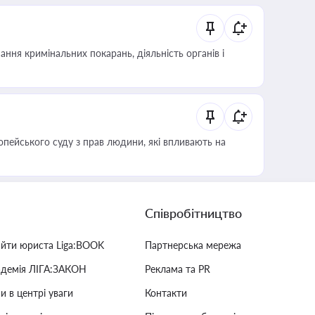
ння кримінальних покарань, діяльність органів і
опейського суду з прав людини, які впливають на
Співробітництво
айти юриста Liga:BOOK
Партнерська мережа
адемія ЛІГА:ЗАКОН
Реклама та PR
и в центрі уваги
Контакти