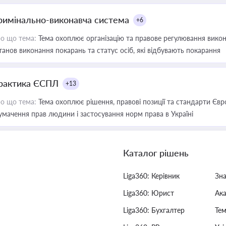
римінально-виконавча система
+6
о що тема:
Тема охоплює організацію та правове регулювання викона
танов виконання покарань та статус осіб, які відбувають покарання
рактика ЄСПЛ
+13
о що тема:
Тема охоплює рішення, правові позиції та стандарти Євр
умачення прав людини і застосування норм права в Україні
Каталог рішень
Liga360: Керівник
Зн
Liga360: Юрист
Ак
Liga360: Бухгалтер
Тем