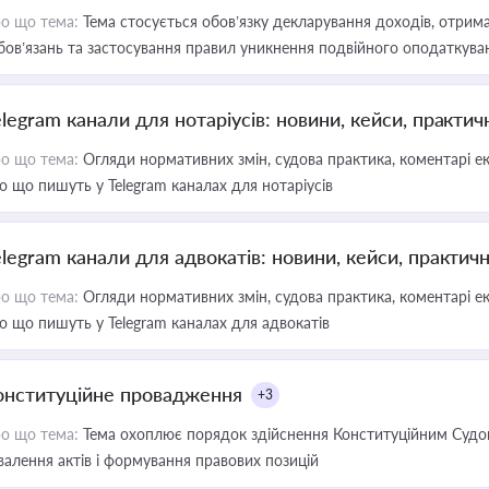
о що тема:
Тема стосується обов’язку декларування доходів, отрим
бов’язань та застосування правил уникнення подвійного оподаткува
elegram канали для нотаріусів: новини, кейси, практич
о що тема:
Огляди нормативних змін, судова практика, коментарі екс
о що пишуть у Telegram каналах для нотаріусів
elegram канали для адвокатів: новини, кейси, практич
о що тема:
Огляди нормативних змін, судова практика, коментарі екс
о що пишуть у Telegram каналах для адвокатів
онституційне провадження
+3
о що тема:
Тема охоплює порядок здійснення Конституційним Судом
валення актів і формування правових позицій