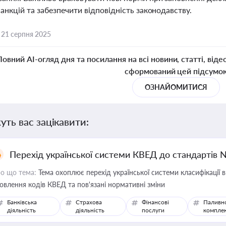
нкцій та забезпечити відповідність законодавству.
,
21 серпня 2025
Повний AI-огляд дня та посилання на всі новини, статті, віде
сформований цей підсумо
ОЗНАЙОМИТИСЯ
уть вас зацікавити:
Перехід української системи КВЕД до стандартів 
о що тема:
Тема охоплює перехід української системи класифікації в
овлення кодів КВЕД та пов'язані нормативні зміни
Банківська
Страхова
Фінансові
Паливн
діяльність
діяльність
послуги
компле