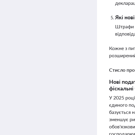
декларац
Які нов
Штрафи с
відповід
Кожне з пи
розширений
Стисло про
Нові пода
фіскальні
У 2025 році
єдиного под
базується н
зменшує риз
обов'язкови
господарюв