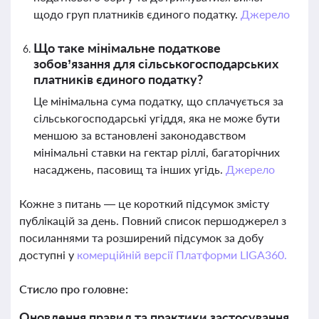
щодо груп платників єдиного податку.
Джерело
Що таке мінімальне податкове
зобов’язання для сільськогосподарських
платників єдиного податку?
Це мінімальна сума податку, що сплачується за
сільськогосподарські угіддя, яка не може бути
меншою за встановлені законодавством
мінімальні ставки на гектар ріллі, багаторічних
насаджень, пасовищ та інших угідь.
Джерело
Кожне з питань — це короткий підсумок змісту
публікацій за день. Повний список першоджерел з
посиланнями та розширений підсумок за добу
доступні у
комерційній версії Платформи LIGA360.
Стисло про головне:
Оновлення правил та практики застосування