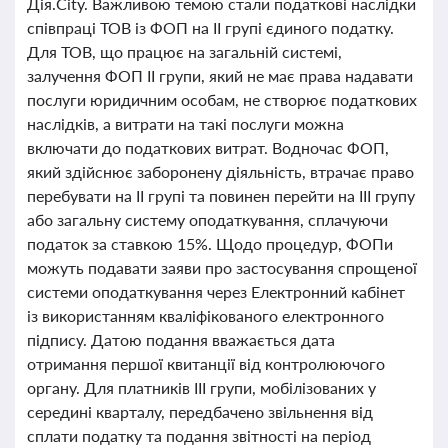
Дія.City. Важливою темою стали податкові наслідки
співпраці ТОВ із ФОП на II групі єдиного податку.
Для ТОВ, що працює на загальній системі,
залучення ФОП II групи, який не має права надавати
послуги юридичним особам, не створює податкових
наслідків, а витрати на такі послуги можна
включати до податкових витрат. Водночас ФОП,
який здійснює заборонену діяльність, втрачає право
перебувати на II групі та повинен перейти на III групу
або загальну систему оподаткування, сплачуючи
податок за ставкою 15%. Щодо процедур, ФОПи
можуть подавати заяви про застосування спрощеної
системи оподаткування через Електронний кабінет
із використанням кваліфікованого електронного
підпису. Датою подання вважається дата
отримання першої квитанції від контролюючого
органу. Для платників III групи, мобілізованих у
середині кварталу, передбачено звільнення від
сплати податку та подання звітності на період