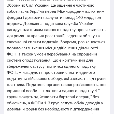
Збройних Сил України. Це рішення є частиною
зобов’язань України перед Міжнародним валютним
фондом і дозволить залучити понад 140 млрд грн
щороку. Державна податкова служба України
нагадує платникам єдиного податку про важливість
дотримання правил реєстрації, ведення обліку та
своєчасної сплати податків. Зокрема, роз’яснюється
порядок зазначення місця здійснення діяльності
ФОП, а також умови перебування на спрощеній
системі оподаткування, що є критичними для
збереження статусу платника єдиного податку.
ФОПам нагадують про строки сплати єдиного
податку та військового збору, які залежать від групи
платника. Податкові органи також роз’яснюють, що
юридичні особи — платники єдиного податку 4-ї
групи можуть здійснювати бартерні операції без
обмежень, а ФОПи 1-3 груп ведуть облік доходів у
довільній формі без необхідності підтвердження