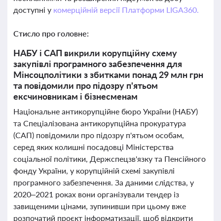
доступні у
комерційній версії Платформи LIGA360.
Стисло про головне:
НАБУ і САП викрили корупційну схему
закупівлі програмного забезпечення для
Мінсоцполітики з збитками понад 29 млн грн
та повідомили про підозру п'ятьом
ексчиновникам і бізнесменам
Національне антикорупційне бюро України (НАБУ)
та Спеціалізована антикорупційна прокуратура
(САП) повідомили про підозру п'ятьом особам,
серед яких колишні посадовці Міністерства
соціальної політики, Держспецзв'язку та Пенсійного
фонду України, у корупційній схемі закупівлі
програмного забезпечення. За даними слідства, у
2020–2021 роках вони організували тендер із
завищеними цінами, зупинивши при цьому вже
розпочатий проєкт інформатизації, щоб відкрити