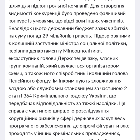
шлях для підконтрольної компанії. Для створення
видимості конкуренції було проведено фальшивий
конкурс із умовами, що відсікали інших учасників.
Внаслідок цього державний бюджет зазнав збитків
на суму понад 29 мільйонів гривень. Підозрюваними
є колишній заступник міністра соціальної політики,
керівник департаменту Мінсоцполітики,
ексзаступник голови Держспецзв'язку, власник
групи компаній, який вважається організатором
схеми, а також його співробітник і колишній голова
Пенсійного фонду. Їм інкримінують зловживання
владою або службовим становищем за частиною 2
статті 364 Кримінального кодексу України, що
передбачає відповідальність за тяжкі наслідки. Ця
справа є частиною ширшого розслідування
корупційних ризиків у сфері державних закупівель
програмного забезпечення, де окремі фігуранти вже
проходять у інших кримінальних провадженнях,