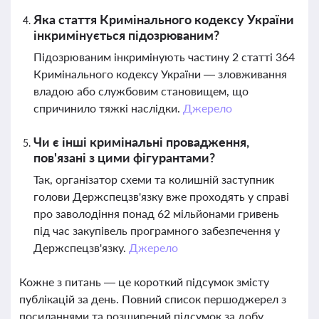
Яка стаття Кримінального кодексу України
інкримінується підозрюваним?
Підозрюваним інкримінують частину 2 статті 364
Кримінального кодексу України — зловживання
владою або службовим становищем, що
спричинило тяжкі наслідки.
Джерело
Чи є інші кримінальні провадження,
пов'язані з цими фігурантами?
Так, організатор схеми та колишній заступник
голови Держспецзв'язку вже проходять у справі
про заволодіння понад 62 мільйонами гривень
під час закупівель програмного забезпечення у
Держспецзв'язку.
Джерело
Кожне з питань — це короткий підсумок змісту
публікацій за день. Повний список першоджерел з
посиланнями та розширений підсумок за добу